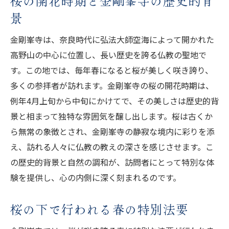
桜の開花時期と金剛峯寺の歴史的背
ン効果
景
金剛峯寺で体験する森林浴のプログラムと
は
金剛峯寺は、奈良時代に弘法大師空海によって開かれた
涼を求めて！夏の金剛峯寺周辺の散策コー
高野山の中心に位置し、長い歴史を誇る仏教の聖地で
ス
す。この地では、毎年春になると桜が美しく咲き誇り、
夏季限定！金剛峯寺の特別法要と涼の体験
多くの参拝者が訪れます。金剛峯寺の桜の開花時期は、
例年4月上旬から中旬にかけてで、その美しさは歴史的背
森林浴と共に楽しむ地元の特産品
景と相まって独特な雰囲気を醸し出します。桜は古くか
夏の訪問者を迎える金剛峯寺のホスピタリ
ら無常の象徴とされ、金剛峯寺の静寂な境内に彩りを添
ティ
え、訪れる人々に仏教の教えの深さを感じさせます。こ
秋の金剛峯寺と紅葉が織りなす色彩のハーモニ
の歴史的背景と自然の調和が、訪問者にとって特別な体
ー
験を提供し、心の内側に深く刻まれるのです。
紅葉のピークを迎える金剛峯寺周辺の絶景
スポット
桜の下で行われる春の特別法要
秋の特別法要で感じる自然と宗教の調和