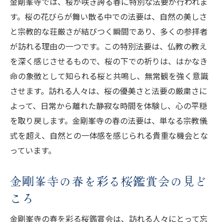
金剛峯寺では、桜が咲き誇る春に特別な法要が行われま
紅葉と共に歩く金剛峯寺の歴史散策
す。桜の花びらが舞い散る中での法要は、自然の美しさ
秋の訪れを告げる境内の特別イベント
と宗教的な荘厳さが結びつく瞬間であり、多くの参拝者
紅葉シーズンに楽しむ地域のグルメと文化
が訪れる理由の一つです。この特別法要は、仏教の教え
秋の金剛峯寺を彩る芸術作品と展示
を深く感じさせるもので、桜の下での祈りは、はかなき
金剛峯寺の冬、雪景色が心を静める時間
命の象徴として知られる桜と共鳴し、無常観を強く意識
雪化粧する金剛峯寺の静寂の魅力
させます。訪れる人々は、桜の優美さと法要の厳粛さに
よって、日常から離れた静寂な時間を体験し、心の平穏
冬の訪問者を癒す瞑想と祈りの時間
を取り戻します。金剛峯寺の春の法要は、単なる宗教儀
雪景色の中で開催される冬の特別法要
式を超え、自然との一体感を感じられる貴重な機会とな
冬の金剛峯寺で味わう温かな食文化
っています。
雪景色を背景に撮影するおすすめスポット
冬の金剛峯寺訪問者に向けた宿泊プラン
金剛峯寺の春を彩る桜鑑賞会の見ど
自然と文化が融合する金剛峯寺の季節イベント
ころ
四季折々のイベントと自然のコラボレーシ
金剛峯寺の春を彩る桜鑑賞会は、訪れる人々にとって忘
ョン