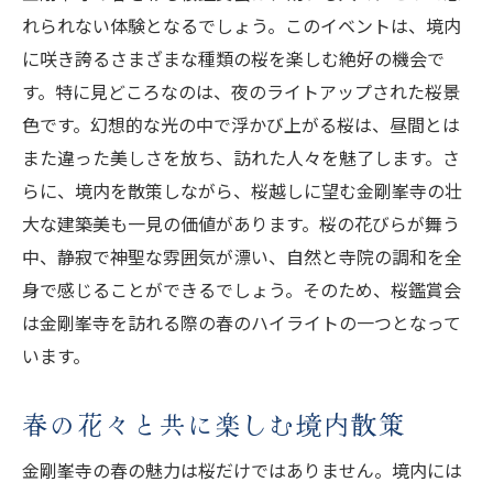
れられない体験となるでしょう。このイベントは、境内
金剛峯寺の季節イベントが示す宗教と自然
に咲き誇るさまざまな種類の桜を楽しむ絶好の機会で
の調和
す。特に見どころなのは、夜のライトアップされた桜景
訪問者を魅了する金剛峯寺のイベントスケ
色です。幻想的な光の中で浮かび上がる桜は、昼間とは
ジュール
また違った美しさを放ち、訪れた人々を魅了します。さ
季節イベントと共に体験する地元の文化交
らに、境内を散策しながら、桜越しに望む金剛峯寺の壮
流
大な建築美も一見の価値があります。桜の花びらが舞う
自然を感じる金剛峯寺のイベント参加者の
中、静寂で神聖な雰囲気が漂い、自然と寺院の調和を全
声
身で感じることができるでしょう。そのため、桜鑑賞会
金剛峯寺のイベントと地域振興への貢献
は金剛峯寺を訪れる際の春のハイライトの一つとなって
います。
金剛峯寺で四季の美しさを体感する旅路
四季の変化を楽しむ金剛峯寺巡礼のすすめ
春の花々と共に楽しむ境内散策
金剛峯寺を訪れる際の季節に合わせた旅の
計画
金剛峯寺の春の魅力は桜だけではありません。境内には