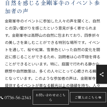
自然を感じる金剛峯寺のイベント参
加者の声
金剛峯寺のイベントに参加した人々の声を聞くと、自然
との深い繋がりを感じたという意見が多く寄せられま
す。金剛峯寺は高野山の自然に包まれており、四季折々
の美しさを楽しむことができる特別な場所です。イベン
トを通して、桜や紅葉、雪景色といった自然の変化を間
近に感じることができるため、訪問者は心の平穏を得る
ことができるといいます。特に、庭園で行われる静かな
瞑想や自然散策は、多くの人々にとって心癒される瞬間
となっています。このような参加者の声は、金剛峯寺が
提供するイベントが単なる観光以上の価値を持ち、人々
に心の安らぎと新たな気づきを与えている証と言えるで
お問い合わせはこち
0736-56-2341
ご購入はこちら
しょう。
ら