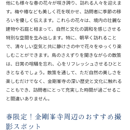
四季折々の訪問者を迎える金剛峯寺の魅力
他にも様々な春の花々が咲き誇り、訪れる人々を迎えま
す。梅や椿なども美しく花を咲かせ、訪問者に季節の移
旅の思い出を彩る金剛峯寺の自然と文化
ろいを優しく伝えます。これらの花々は、境内の壮麗な
四季それぞれの特別イベントを体験する旅
建物や石庭と相まって、自然と文化の調和を感じさせる
の提案
特別な空間を生み出します。特に、朝早く訪れること
旅路を豊かにする季節ごとの金剛峯寺周辺
で、清々しい空気と共に静けさの中で花々をゆっくり楽
情報
しむことができます。鳥のさえずりを聞きながらの散策
金剛峯寺の特別イベントが紡ぐ自然と宗教の調
は、日常の喧騒を忘れ、心をリフレッシュさせるひとと
和
きとなるでしょう。散策を通して、ただ自然の美しさを
特別イベントの背景にある金剛峯寺の歴史
楽しむだけでなく、金剛峯寺の深い歴史と文化に触れる
自然の美しさと宗教儀式が共存するイベン
こともでき、訪問者にとって充実した時間が過ごせるこ
トの魅力
と間違いありません。
イベントを通じて感じる金剛峯寺の精神性
春限定！金剛峯寺周辺のおすすめ撮
訪問者参加型！金剛峯寺の特別イベント紹
介
影スポット