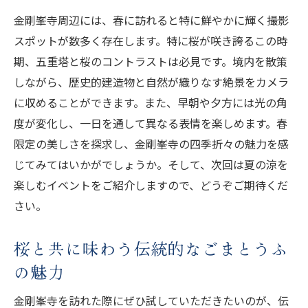
イベントがもたらす地域社会への影響と貢
金剛峯寺周辺には、春に訪れると特に鮮やかに輝く撮影
献
スポットが数多く存在します。特に桜が咲き誇るこの時
自然と宗教が織りなすイベントの未来展望
期、五重塔と桜のコントラストは必見です。境内を散策
訪れる人々を魅了する金剛峯寺の四季折々の催
しながら、歴史的建造物と自然が織りなす絶景をカメラ
し
に収めることができます。また、早朝や夕方には光の角
金剛峯寺の四季を彩るイベントの最新情報
度が変化し、一日を通して異なる表情を楽しめます。春
限定の美しさを探求し、金剛峯寺の四季折々の魅力を感
年間を通じて楽しむ金剛峯寺の多彩な催し
じてみてはいかがでしょうか。そして、次回は夏の涼を
物
楽しむイベントをご紹介しますので、どうぞご期待くだ
訪問者を惹きつける金剛峯寺のイベントの
さい。
秘密
四季折々の催しがもたらす訪問者の体験談
桜と共に味わう伝統的なごまとうふ
金剛峯寺の催しが育む地域のつながり
の魅力
訪れる度に新しい発見がある金剛峯寺の催
金剛峯寺を訪れた際にぜひ試していただきたいのが、伝
し