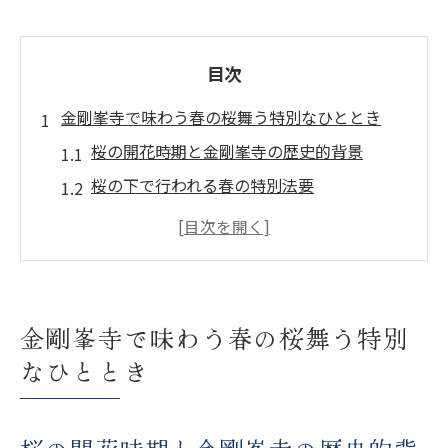
目次
金剛峯寺で味わう春の桜舞う特別なひととき
桜の開花時期と金剛峯寺の歴史的背景
桜の下で行われる春の特別法要
金剛峯寺の春を彩る桜鑑賞会の見どころ
春の花々と共に楽しむ境内散策
春限定！金剛峯寺周辺のおすすめ撮影スポ
ット
金剛峯寺で味わう春の桜舞う特別
桜と共に味わう伝統的なごまとうふの魅力
なひととき
夏の金剛峯寺で涼を感じる森林浴イベント
夏の森林浴が心身に与えるリラクゼーショ