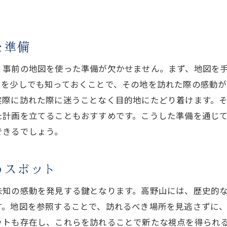
高野山で体感する宗教と自然の調和
地図から学ぶ高野山の宗教的意義
た準備
高野山の地図を活用して心の平和を求める旅
地図が導く高野山での心の浄化
、事前の地図を使った準備が欠かせません。まず、地図を
高野山の地図で見つける心の安らぎスポット
ドを少しでも知っておくことで、その地を訪れた際の感動が
地図を頼りに高野山で心を癒す方法
実際に訪れた際に迷うことなく目的地にたどり着けます。
高野山の地図で訪れる癒しの場所
た計画を立てることもおすすめです。こうした準備を通じ
できるでしょう。
地図を使った心の平和の探求
高野山で心の平和を見つける地図の旅
のスポット
高野山の自然と歴史を地図で探る心の探求
地図で高野山の自然美を堪能する
未知の感動を発見する鍵となります。高野山には、歴史的
高野山の地図から知る自然の魅力
す。地図を参照することで、訪れるべき場所を見逃さずに
歴史と自然が調和する高野山を地図で探訪
ットも存在し、これらを訪れることで新たな視点を得られ