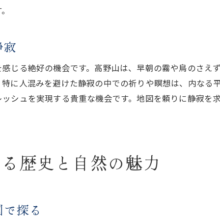
す。
地図を片手に高野山の自然を満喫
高野山の地図で知る自然遺産の価値
静寂
心の探求を深める高野山の地図
地図を起点に高野山の深い教えを感じる旅
を感じる絶好の機会です。高野山は、早朝の霧や鳥のさえ
高野山の地図で知る教えの深さ
、特に人混みを避けた静寂の中での祈りや瞑想は、内なる
地図が導く高野山での精神的成長
レッシュを実現する貴重な機会です。地図を頼りに静寂を
高野山の地図で体感する教えの旅
地図を使って高野山の教えに迫る
高野山の教えを地図で再発見
する歴史と自然の魅力
地図と共に高野山の精神を感じる
高野山の地図で心の安らぎを見つける探訪
心の安らぎを求める高野山の地図旅
図で探る
地図で訪れる高野山の静寂な場所