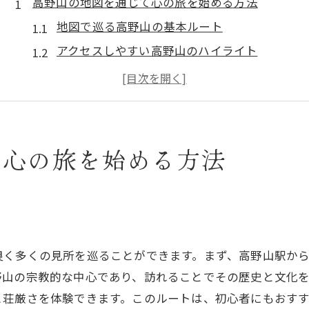
高野山の地図を通じて心の旅を始める方法
地図で巡る高野山の基本ルート
アクセスしやすい高野山のハイライト
高野山の地図を活用した旅の計画
心の旅の始まり：地図を使った準備
高野山の地図で見つける感動のスポット
地図を片手に感じる高野山の静寂
て心の旅を始める方法
高野山の地図で発見する歴史と自然の魅力
高野山の歴史的スポットを地図で探る
自然と歴史が融合する高野山の地図
ト
地図で訪れる高野山の四季折々の風景
良く多くの見所を巡ることができます。まず、高野山駅か
高野山の地図で歴史の深さを感じる
野山の宗教的な中心であり、訪れることでその歴史と文化
地図を通して知る高野山の自然遺産
と荘厳さを体験できます。このルートは、初心者にもおす