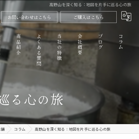
高野山を深く知る：地図を片手に巡る心の旅
お問い合わせはこちら
ご購入はこちら
程
商品紹介
よくある質問
当社の特徴
会社概要
ブログ
コラム
高野山のごまとうふ
巡る心の旅
精進料理
なめらか
本舗
コラム
高野山を深く知る：地図を片手に巡る心の旅
お取り寄せ