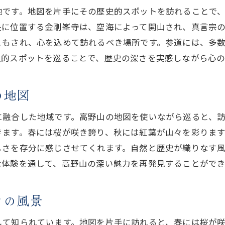
地です。地図を片手にその歴史的スポットを訪れることで
高野山の地図で心の平穏を得る
央に位置する金剛峯寺は、空海によって開山され、真言宗
地図を通して感じる高野山の癒し
ともされ、心を込めて訪れるべき場所です。参道には、多
高野山で心を癒す地図のおすすめルート
史的スポットを巡ることで、歴史の深さを実感しながら心
心を落ち着かせる高野山の地図散策
の地図
に融合した地域です。高野山の地図を使いながら巡ると、
きます。春には桜が咲き誇り、秋には紅葉が山々を彩りま
しさを存分に感じさせてくれます。自然と歴史が織りなす
な体験を通して、高野山の深い魅力を再発見することがで
々の風景
して知られています。地図を片手に訪れると、春には桜が