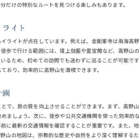
探検心をくすぐる高野山の歴史地図
自分だけの特別なルートを見つける楽しみもあります。
高野山巡りの深い旅路を地図と共に体験
地図を見ながら歩く高野山の巡礼の道
イライト
高野山の隠れた名所を地図で探訪
ハイライトが点在しています。例えば、金剛峯寺は南海高
地図が導く高野山の魂の旅路
ら徒歩で行ける範囲には、壇上伽藍や霊宝館など、高野山
高野山の地図で体験する宗教的な旅
ているため、初めての訪問でも迷わずに巡ることが可能で
地図と共に巡る高野山の深い教え
れており、効率的に高野山を満喫できます。
高野山の地図で心の奥深くを探る
地図を片手に高野山の宗教的な深みに迫る
計画
高野山の地図で知る宗教的スポット
ことで、旅の質を向上させることができます。まず、高野
地図が教えてくれる高野山の真言宗
決めましょう。次に、徒歩や公共交通機関を使った効率的
高野山の地図で訪れる信仰の地
事前に最新の交通情報を確認することが重要です。また、
地図を使って深める高野山の宗教理解
高野山の地図は、宗教的な歴史や自然をより深く理解する