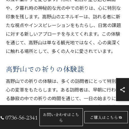
や、夕暮れ時の神秘的な光の中での祈りは、心に特別な
印象を残します。高野山のエネルギーは、訪れる者に新
たな視点やインスピレーションをもたらし、日常の課題
に対する新しいアプローチを与えてくれます。この体験
を通じて、高野山は単なる観光地ではなく、心の奥深く
に触れる場所として、多くの人々に愛されています。
高野山での祈りの体験談
高野山での祈りの体験は、多くの訪問者にとって特別な
心の変革をもたらします。ある訪問者は、早朝に行われ
る静寂の中での祈りの時間を通じて、一日の始まりに心
の平穏をもたらされると語っています。高野山の荘厳な
お問い合わせはこち
自然の中での祈りは、心を静め、内面的な平和を促進し
0736-56-2341
ご購入はこちら
ら
ます。その体験は、日常生活の喧騒から離れ、自己を見