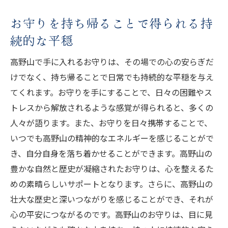
高野山のお守りで人生を豊かにするヒント
お守りを持ち帰ることで得られる持
高野山の魅力とお守りが導く心の旅路
続的な平穏
高野山の魅力に惹かれる理由
お守りと共に歩む高野山の旅路
高野山で手に入れるお守りは、その場での心の安らぎだ
けでなく、持ち帰ることで日常でも持続的な平穏を与え
高野山での体験が心に残すもの
てくれます。お守りを手にすることで、日々の困難やス
お守りをきっかけに始まる自己探求の旅
トレスから解放されるような感覚が得られると、多くの
高野山を訪れるたびに深まる心のつながり
人々が語ります。また、お守りを日々携帯することで、
お守りが導く豊かな人生の歩み方
いつでも高野山の精神的なエネルギーを感じることがで
き、自分自身を落ち着かせることができます。高野山の
豊かな自然と歴史が凝縮されたお守りは、心を整えるた
めの素晴らしいサポートとなります。さらに、高野山の
壮大な歴史と深いつながりを感じることができ、それが
心の平安につながるのです。高野山のお守りは、目に見