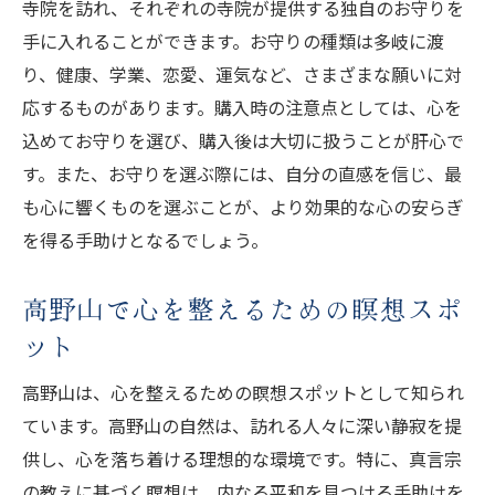
高野山でのお守り体験がもたらすストレス
寺院を訪れ、それぞれの寺院が提供する独自のお守りを
解消効果
手に入れることができます。お守りの種類は多岐に渡
り、健康、学業、恋愛、運気など、さまざまな願いに対
日常生活におけるお守りの活用方法
応するものがあります。購入時の注意点としては、心を
高野山のお守りで心をリセットする
込めてお守りを選び、購入後は大切に扱うことが肝心で
お守りと高野山の瞑想法を組み合わせる
す。また、お守りを選ぶ際には、自分の直感を信じ、最
高野山での体験がもたらす長期的な効果
も心に響くものを選ぶことが、より効果的な心の安らぎ
高野山での祈りが心に与える影響とは
を得る手助けとなるでしょう。
高野山の祈りの文化とその意義
祈りとお守りの組み合わせによる癒し
高野山で心を整えるための瞑想スポ
高野山での祈りが心を癒す理由
ット
祈りを通じて高野山のエネルギーを感じる
高野山は、心を整えるための瞑想スポットとして知られ
高野山での祈りの体験談
ています。高野山の自然は、訪れる人々に深い静寂を提
祈りがもたらす心の安定と変化
供し、心を落ち着ける理想的な環境です。特に、真言宗
高野山のお守りを求める人々の実体験
の教えに基づく瞑想は、内なる平和を見つける手助けを