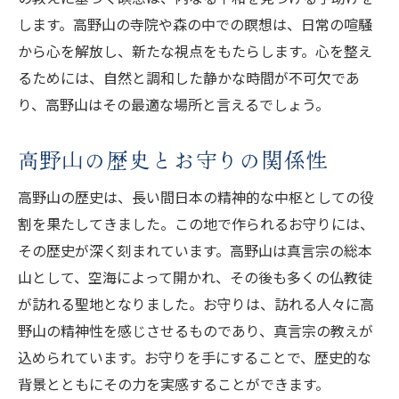
します。高野山の寺院や森の中での瞑想は、日常の喧騒
高野山のお守りを手にした人々の声
から心を解放し、新たな視点をもたらします。心を整え
実際に訪れた人が語る高野山の魅力
るためには、自然と調和した静かな時間が不可欠であ
お守りがもたらした日常の変化
り、高野山はその最適な場所と言えるでしょう。
高野山体験を通じて得た新たな視点
高野山を訪れた人々の感動の軌跡
高野山の歴史とお守りの関係性
お守りを手に入れることで見つけた心の平
高野山の歴史は、長い間日本の精神的な中枢としての役
安
割を果たしてきました。この地で作られるお守りには、
高野山のお守りが心に平安をもたらす理由
その歴史が深く刻まれています。高野山は真言宗の総本
お守りの精神的効果とその裏付け
山として、空海によって開かれ、その後も多くの仏教徒
高野山のお守りがもたらす安心感
が訪れる聖地となりました。お守りは、訪れる人々に高
お守りを通じた心の浄化プロセス
野山の精神性を感じさせるものであり、真言宗の教えが
高野山独自のエネルギーとお守りの関係
込められています。お守りを手にすることで、歴史的な
背景とともにその力を実感することができます。
日常生活におけるお守りの効果的な利用法