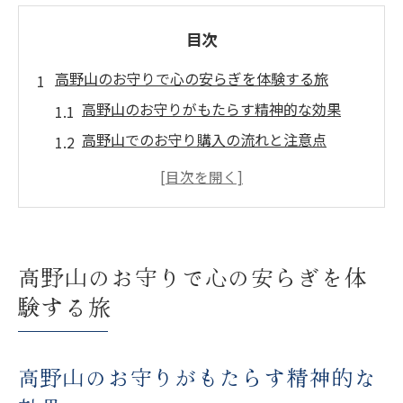
目次
高野山のお守りで心の安らぎを体験する旅
高野山のお守りがもたらす精神的な効果
高野山でのお守り購入の流れと注意点
高野山で心を整えるための瞑想スポット
高野山の歴史とお守りの関係性
お守りを持ち帰ることで得られる持続的な
平穏
高野山のお守りで心の安らぎを体
訪れるたびに新たな発見をもたらす高野山
験する旅
高野山の自然がもたらすお守りの効果とは
自然豊かな高野山で心をリフレッシュ
高野山のお守りがもたらす精神的な
四季折々の高野山が提供する癒しの風景