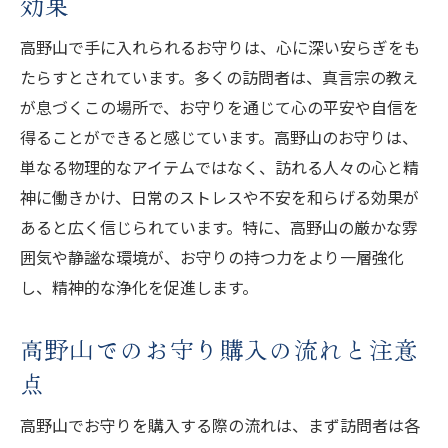
効果
高野山の自然とお守りの相乗効果
お守りと自然が織り成す心の調和
高野山で手に入れられるお守りは、心に深い安らぎをも
たらすとされています。多くの訪問者は、真言宗の教え
高野山の自然が教えてくれる内なる平和
が息づくこの場所で、お守りを通じて心の平安や自信を
高野山で自然との一体感を感じる方法
得ることができると感じています。高野山のお守りは、
高野山で手に入れるお守りの種類とその意味
単なる物理的なアイテムではなく、訪れる人々の心と精
高野山のお守りの種類と選び方
神に働きかけ、日常のストレスや不安を和らげる効果が
高野山のお守りに込められた願いとは
あると広く信じられています。特に、高野山の厳かな雰
特定の願い事に適した高野山のお守り
囲気や静謐な環境が、お守りの持つ力をより一層強化
高野山のお守りと伝統的な儀式
し、精神的な浄化を促進します。
高野山のお守りの購入場所とその特色
高野山でのお守り購入の流れと注意
お守りを選ぶ際のポイントと注意点
点
高野山のお守りを通じて日常の疲れを癒す方法
お守りと共に行うリラックス法
高野山でお守りを購入する際の流れは、まず訪問者は各