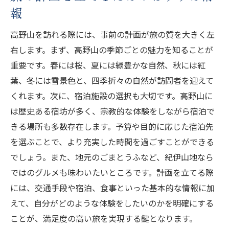
報
すすめ
瞑想体験ができるおすすめスポット
高野山を訪れる際には、事前の計画が旅の質を大きく左
高野山の散策ルートとその効果
右します。まず、高野山の季節ごとの魅力を知ることが
重要です。春には桜、夏には緑豊かな自然、秋には紅
心を落ち着けるための呼吸法と瞑想法
葉、冬には雪景色と、四季折々の自然が訪問者を迎えて
宗教と自然が心に与える影響
くれます。次に、宿泊施設の選択も大切です。高野山に
瞑想する際の基本的な心構え
は歴史ある宿坊が多く、宗教的な体験をしながら宿泊で
初心者でも楽しめる瞑想プログラム
きる場所も多数存在します。予算や目的に応じた宿泊先
高野山の歴史を学ぶ世界遺産としての意義を探
を選ぶことで、より充実した時間を過ごすことができる
る旅
でしょう。また、地元のごまとうふなど、紀伊山地なら
高野山の創設とその歴史的背景
ではのグルメも味わいたいところです。計画を立てる際
世界遺産として保護される理由
には、交通手段や宿泊、食事といった基本的な情報に加
高野山の重要な建造物とその歴史
えて、自分がどのような体験をしたいのかを明確にする
ことが、満足度の高い旅を実現する鍵となります。
高野山の修行文化とその役割