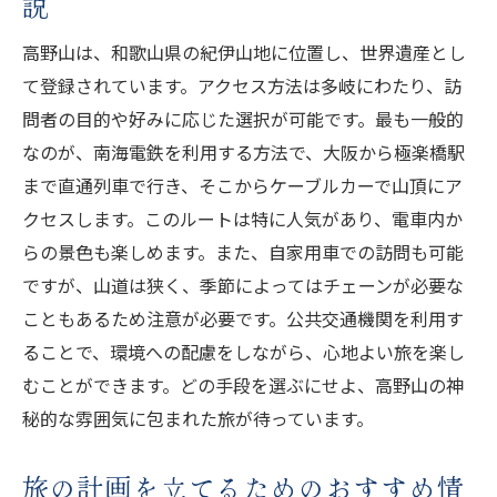
説
自然と宗教が融合した観光スポット
高野山の文化財とその保存活動について
高野山は、和歌山県の紀伊山地に位置し、世界遺産とし
訪問者が体験できる宗教的儀式や行事
て登録されています。アクセス方法は多岐にわたり、訪
問者の目的や好みに応じた選択が可能です。最も一般的
自然保護と観光業の両立を目指して
なのが、南海電鉄を利用する方法で、大阪から極楽橋駅
高野山を訪れる前に知っておくべき事
まで直通列車で行き、そこからケーブルカーで山頂にア
四季折々の高野山桜から雪景色までの魅惑的な
クセスします。このルートは特に人気があり、電車内か
変化
らの景色も楽しめます。また、自家用車での訪問も可能
春の高野山：桜の名所を訪れる
ですが、山道は狭く、季節によってはチェーンが必要な
夏の高野山で自然と触れ合う方法
こともあるため注意が必要です。公共交通機関を利用す
秋の紅葉が彩る高野山の散策ルート
ることで、環境への配慮をしながら、心地よい旅を楽し
冬の高野山：雪景色の中での特別な体験
むことができます。どの手段を選ぶにせよ、高野山の神
季節ごとのおすすめアクティビティ
秘的な雰囲気に包まれた旅が待っています。
四季折々のイベントと祭りの紹介
旅の計画を立てるためのおすすめ情
心の静けさを見つける高野山での瞑想と散策の