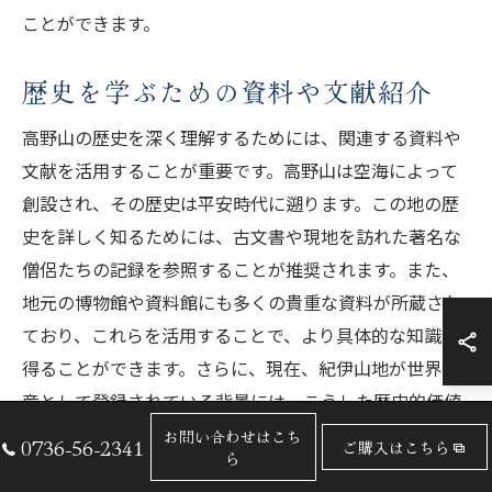
ことができます。
歴史を学ぶための資料や文献紹介
高野山の歴史を深く理解するためには、関連する資料や
文献を活用することが重要です。高野山は空海によって
創設され、その歴史は平安時代に遡ります。この地の歴
史を詳しく知るためには、古文書や現地を訪れた著名な
僧侶たちの記録を参照することが推奨されます。また、
地元の博物館や資料館にも多くの貴重な資料が所蔵され
ており、これらを活用することで、より具体的な知識を
得ることができます。さらに、現在、紀伊山地が世界遺
産として登録されている背景には、こうした歴史的価値
があることを理解する手助けとなるでしょう。高野山の
お問い合わせはこち
0736-56-2341
ご購入はこちら
ら
歴史を学ぶことで、この神秘的な土地の魅力をより深く