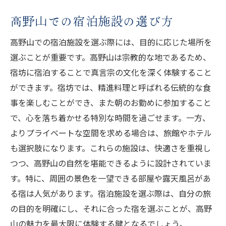
歴史を学ぶための資料や文献紹介
高野山での宿泊施設の選び方
訪れる際に知っておくべき歴史的エピソー
ド
高野山での宿泊施設を選ぶ際には、目的に応じた場所を
選ぶことが重要です。高野山は宗教的な地であるため、
自然の力を感じる高野山の景観がもたらす心の
宿坊に宿泊することで真言宗の文化を深く体験すること
安らぎ
ができます。宿坊では、精進料理と呼ばれる伝統的な食
自然の中で過ごすことの健康効果
事を楽しむことができ、また朝のお勤めに参加すること
高野山の自然景観とその癒し効果
で、心を落ち着かせる特別な時間を過ごせます。一方、
自然との共生を実感できる場所
よりプライベートな空間を求める場合は、旅館やホテル
心の安らぎを得るための散策コース
も選択肢になります。これらの施設は、快適さを重視し
高野山の動植物とその生態系
つつ、高野山の自然を堪能できるように設計されていま
訪問者が体験する自然の力とその魅力
す。特に、周囲の景色を一望できる部屋や露天風呂があ
高野山の訪問がもたらす宗教的内省とその深遠
る宿は人気があります。宿泊施設を選ぶ際は、自分の旅
な体験
の目的を明確にし、それに合った宿を選ぶことが、高野
山の魅力を最大限に体験する鍵となるでしょう。
宗教的内省のためのおすすめ場所