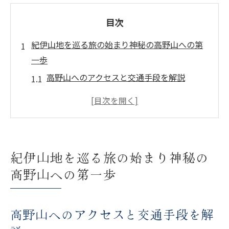
目次
紀伊山地を巡る旅の始まり神秘の高野山への第
一歩
高野山へのアクセスと交通手段を解説
旅の計画を立てるためのおすすめ情報
高野山での宿泊施設の選び方
初めての高野山訪問者へのアドバイス
観光の際に必要な持ち物リスト
紀伊山地を巡る旅の始まり神秘の
高野山周辺のグルメスポット紹介
高野山への第一歩
高野山の魅力を探る自然と宗教の調和が生む世
界遺産
高野山へのアクセスと交通手段を解
高野山の歴史とその宗教的意義