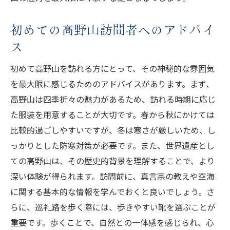
訪問者が感じる宗教的な教えとその影響
初めての高野山訪問者へのアドバイ
宗教体験を深めるためのガイド
ス
信仰と日常生活のつながりを考える
初めて高野山を訪れる方にとって、その神秘的な雰囲気
宗教的体験が心に与える影響
を最大限に感じるためのアドバイスがあります。まず、
内省を深めるためのワークショップ紹介
高野山は四季折々の魅力があるため、訪れる時期に応じ
紀伊山地の旅を締めくくる高野山で得る特別な
た服装を用意することが大切です。春から秋にかけては
思い出
比較的過ごしやすいですが、冬は寒さが厳しいため、し
高野山での特別な瞬間を記録する方法
っかりとした防寒対策が必要です。また、世界遺産とし
訪問者の声とその思い出
ての高野山は、その歴史的背景を理解することで、より
高野山訪問の後に感じる心の変化
深い体験が得られます。訪問前に、真言宗の教えや空海
思い出に残るイベントとアクティビティ
に関する基本的な情報を学んでおくと良いでしょう。さ
訪問後に試したい自宅での瞑想法
らに、巡礼路を歩く際には、歩きやすい靴を選ぶことが
重要です。歩くことで、自然との一体感を感じられ、心
高野山訪問を通じて得た人生の教訓