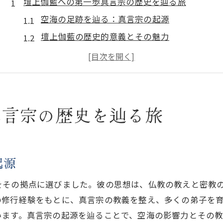
壇上伽藍への第一歩真言宗の歴史を辿る旅
空海の足跡を辿る：真言宗の起源
壇上伽藍の歴史的意義とその魅力
高野山の文化的背景と宗教的役割
真言宗の教えが息づく場所としての壇上伽藍
日本仏教の発展における壇上伽藍の位置
真言宗の秘儀とその精神的意義
真言宗の歴史を辿る旅
静寂の中の高野山壇上伽藍心を癒すパワーとは
心を穏やかにする壇上伽藍の静寂
自然と建築が織りなす心の癒し空間
起源
訪れる人々が感じる精神的安らぎ
をその拠点に選びました。彼の思想は、仏教の教えと密教
静寂がもたらす精神の再生と浄化
の修行経験をもとに、真言宗の教義を整え、多くの弟子を
瞑想と静寂の力：壇上伽藍での体験
います。真言宗の起源を辿ることで、空海の影響力とその