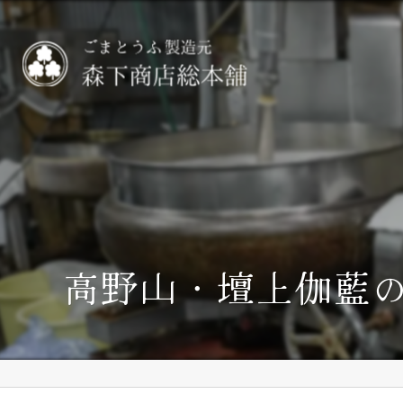
高野山・壇上伽藍