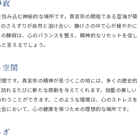
静寂
自分自身と向き合うための空間
を包み込む神秘的な場所です。真言宗の開祖である空海が
心の平穏を取り戻すための静けさ
鳥のさえずりが自然と溶け合い、静けさの中で心が緩やか
深い自己理解を促す環境
この静寂は、心のバランスを整え、精神的なリセットを促
静寂の中で見つける新たな自分
ると言えるでしょう。
し空間
空間です。真言宗の精神が息づくこの地には、多くの歴史
、訪れるたびに新たな感動を与えてくれます。伽藍の美し
味わうことができます。このような環境は、心のストレス
社会において、心の健康を保つための理想的な場所です。
らぎ