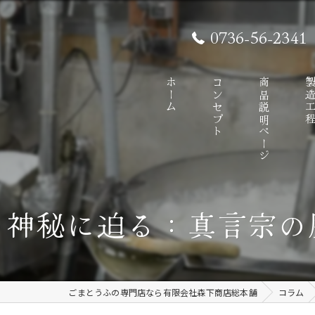
0736-56-2341
ホーム
コンセプト
商品説明ページ
製造工
の神秘に迫る：真言宗の
ごまとうふの専門店なら有限会社森下商店総本舗
コラム