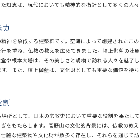
心のバランスを整える場所としての高野山
した知恵は、現代においても精神的な指針として多くの人
壮麗な建築美壇上伽藍が語る真言宗の神秘
建築様式に隠された真言宗の教え
魅力
壇上伽藍の壮麗さが示す精神の深さ
の精神を象徴する建築群です。空海によって創建されたこ
歴史的遺産としての建築美の価値
修行を重ね、仏教の教えを広めてきました。壇上伽藍の壮
建築美と自然の調和が生む神秘的空間
金堂や根本大塔は、その美しさと規模で訪れる人々を魅了
建築美から見る真言宗の精神性
ます。また、壇上伽藍は、文化財としても重要な価値を持
文化財としての壇上伽藍の建築的意義
時を超えた静寂壇上伽藍で感じる心の平和
役割
時間を忘れる静けさの中での瞑想
過去と現在が交錯する神秘的な空間
る場所として、日本の宗教史において重要な役割を果たし
未来を見据える心の平静を得る場
らぎをもたらします。高野山の文化的背景には、仏教の教
静けさの中で心の真実に向き合う
。壮麗な建築物や文化財が数多く存在し、それらを通じて