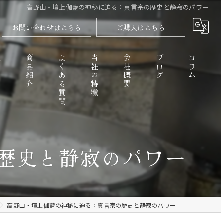
高野山・壇上伽藍の神秘に迫る：真言宗の歴史と静寂のパワー
お問い合わせはこちら
ご購入はこちら
程
商品紹介
よくある質問
当社の特徴
会社概要
ブログ
コラム
高野山のごまとうふ
歴史と静寂のパワー
精進料理
なめらか
高野山・壇上伽藍の神秘に迫る：真言宗の歴史と静寂のパワー
お取り寄せ