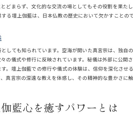
にとどまらず、文化的な交流の場としてもその役割を果た
心を解放するための高野山への旅
供する壇上伽藍は、日本仏教の歴史において欠かすことの
日常を離れ心をリセットする場所
訪問者が感じる解放感とその魅力
義
訪れる人々を引き込む壇上伽藍の神秘とは
多くの訪問者を魅了する理由
所としても知られています。空海が開いた真言宗は、独自
壇上伽藍を訪れることで得られるもの
数々の儀式や修行に反映されています。秘儀は外部に公開
ます。壇上伽藍での修行や儀式の体験は、信仰を深化させ
神秘的な経験を提供する環境
て、真言宗の深遠な教えを体感し、その精神的な豊かさに
訪問者が語る壇上伽藍での体験談
神秘がもたらす訪問者の感動
壇上伽藍が持つ魅力とその背景
上伽藍心を癒すパワーとは
高野山壇上伽藍で見つける自己と静寂の関係
自己探求の場としての壇上伽藍
静寂が導く内なる成長