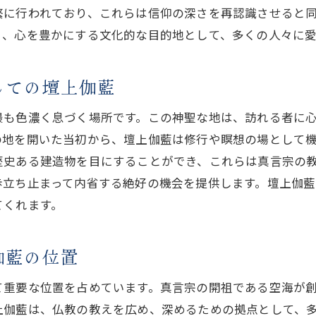
時を超えて続く真言宗の教えと静寂
繁に行われており、これらは信仰の深さを再認識させると
く、心を豊かにする文化的な目的地として、多くの人々に
歴史の流れと心の平和が共存する場所
自然と調和する壇上伽藍真言宗の教えを体感する
しての壇上伽藍
自然環境が与える心の安らぎ
四季折々の自然と壇上伽藍の美
最も色濃く息づく場所です。この神聖な地は、訪れる者に
自然との一体感を感じる場所
の地を開いた当初から、壇上伽藍は修行や瞑想の場として
自然の中で学ぶ真言宗の精神性
歴史ある建造物を目にすることができ、これらは真言宗の
歩立ち止まって内省する絶好の機会を提供します。壇上伽
自然と共存する建築の魅力
てくれます。
自然の力がもたらす精神的成長
日常からの解放を求めて高野山壇上伽藍の魅力
伽藍の位置
日常の喧騒から抜け出して
静寂と対話する特別な時間
て重要な位置を占めています。真言宗の開祖である空海が
精神的リトリートとしての役割
上伽藍は、仏教の教えを広め、深めるための拠点として、