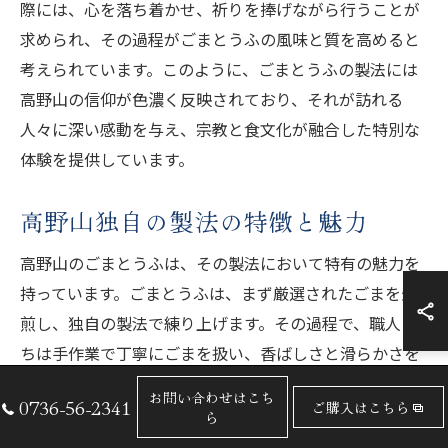
際には、心を落ち着かせ、祈りを捧げながら行うことが
求められ、その過程がごまとうふの風味と質を高めると
考えられています。このように、ごまとうふの製法には
高野山の信仰が色濃く反映されており、それが訪れる
人々に深い感動を与え、宗教と食文化が融合した特別な
体験を提供しています。
高野山独自の製法の特徴と魅力
高野山のごまとうふは、その製法において特有の魅力を
持っています。ごまとうふは、まず厳選されたごまを焙
煎し、独自の製法で練り上げます。その過程で、職人た
ちは手作業で丁寧にごまを扱い、香ばしさと滑らかさを
最大限に引き出します。この製法は、長年にわたる伝統
お問い合わせはこち
0736-56-2341
ご購入はこちら
と現代技術の融合によって進化してきました。高野山の
ら
清澄な水もまた、この製法の重要な要素であり、独自の