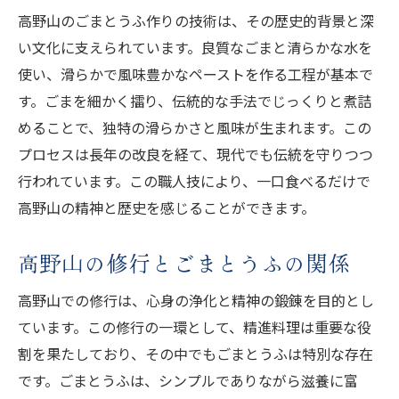
高野山のごまとうふ作りの技術は、その歴史的背景と深
ごまとうふの基本的な製法の紹介
い文化に支えられています。良質なごまと清らかな水を
職人の技が光るごまとうふ作り
使い、滑らかで風味豊かなペーストを作る工程が基本で
高野山の自然が育むごまとうふの素材
す。ごまを細かく擂り、伝統的な手法でじっくりと煮詰
ごまとうふの製法に込められた信仰心
めることで、独特の滑らかさと風味が生まれます。この
高野山独自の製法の特徴と魅力
プロセスは長年の改良を経て、現代でも伝統を守りつつ
伝統的な製法を守る現代のごまとうふ作り
行われています。この職人技により、一口食べるだけで
高野山の精神と歴史を感じることができます。
高野山で訪れるべきごまとうふの名店とその魅
力
高野山の修行とごまとうふの関係
高野山の名店で味わう絶品ごまとうふ
ごまとうふの名店が提供する特別な体験
高野山での修行は、心身の浄化と精神の鍛錬を目的とし
高野山の食文化を支えるごまとうふの店
ています。この修行の一環として、精進料理は重要な役
割を果たしており、その中でもごまとうふは特別な存在
名店で楽しむごまとうふの多彩なアレンジ
です。ごまとうふは、シンプルでありながら滋養に富
高野山で訪れたいごまとうふのおすすめ店