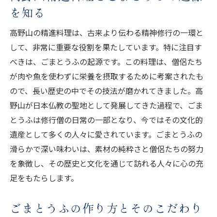
心を静めるごまとうふの食べ方
を知る
高野山でしか味わえないごまとうふの特別
高野山の精進料理は、古来より伝わる精神修行の一環と
な体験
して、非常に重要な役割を果たしています。特に注目す
ごまとうふがもたらす心身のリラックス効
べきは、ごまとうふの起源です。この料理は、僧侶たち
果
が肉や魚を使わずに栄養を摂取するために考案されたも
高野山の食事スタイルとごまとうふの役割
ので、長い歴史の中でその技法が磨かれてきました。高
高野山の文化を感じるごまとうふの秘密に迫る
野山が日本仏教の聖地として発展してきた過程で、ごま
高野山文化におけるごまとうふの重要性
とうふは修行僧の日常の一部となり、今ではその文化的
ごまとうふに隠された高野山の知恵
遺産として多くの人々に愛されています。ごまとうふの
滑らかで深い味わいは、素材の純粋さと僧侶たちの努力
高野山の伝統行事とごまとうふの関わり
を象徴し、その歴史と文化を通じて訪れる人々に心の充
文化を味わうためのごまとうふの食べ方
足をもたらします。
高野山の生活習慣とごまとうふの位置
訪れる人々を魅了するごまとうふの秘密
ごまとうふの作り方とそのこだわり
高野山が誇るごまとうふの伝統的な製法を知る