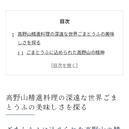
目次
高野山精進料理の深遠な世界ごまとうふの美味
しさを探る
ごまとうふに込められた高野山の精神
高野山精進料理とごまとうふの起源を知る
ごまとうふの作り方とそのこだわり
高野山の修行とごまとうふの関係
ごまとうふを味わうためのおすすめの調理
高野山精進料理の深遠な世界ごま
法
とうふの美味しさを探る
高野山精進料理の世界でのごまとうふの位
置づけ
高野山で体験するごまとうふの奥深い魅力とそ