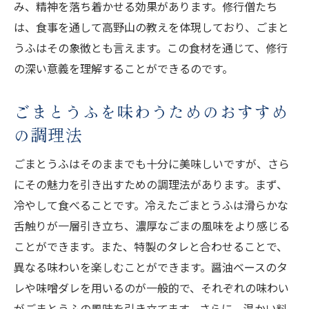
み、精神を落ち着かせる効果があります。修行僧たち
ごまとうふを通じて知る高野山の食文化
は、食事を通して高野山の教えを体現しており、ごまと
高野山のごまとうふ通じて触れる心の豊かさ
うふはその象徴とも言えます。この食材を通じて、修行
ごまとうふがもたらす内面的な豊かさ
の深い意義を理解することができるのです。
高野山の精神性を感じるごまとうふの魅力
心を整えるためのごまとうふの食べ方
ごまとうふを味わうためのおすすめ
高野山の自然と調和したごまとうふ
の調理法
ごまとうふが教えてくれる心の落ち着き
ごまとうふはそのままでも十分に美味しいですが、さら
味わいとともに拡がる心の世界
にその魅力を引き出すための調理法があります。まず、
高野山の歴史探訪と共に味わうごまとうふの旅
冷やして食べることです。冷えたごまとうふは滑らかな
歴史を感じるごまとうふの食体験
舌触りが一層引き立ち、濃厚なごまの風味をより感じる
ことができます。また、特製のタレと合わせることで、
高野山の歴史を彩るごまとうふの役割
異なる味わいを楽しむことができます。醤油ベースのタ
ごまとうふで紐解く高野山の過去
レや味噌ダレを用いるのが一般的で、それぞれの味わい
高野山の歴史的建造物とごまとうふの関係
がごまとうふの風味を引き立てます。さらに、温かい料