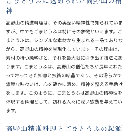
ごまとうふに込められた高野山の精
の歴史
神
ごまとうふの歴史を学ぶ高野山の旅
高野山の精進料理は、その奥深い精神性で知られていま
高野山の僧侶とごまとうふの関係
すが、中でもごまとうふは特にその象徴といえます。ご
伝統を守り続けるごまとうふ作りの職人た
まとうふは、シンプルな素材から生まれる一品でありな
ち
がら、高野山の精神を具現化しています。その理由は、
ごまとうふが高野山で愛され続ける理由
素材の持つ純粋さと、それを最大限に引き出す技法にあ
ります。ごまとうふは、高野山の僧侶たちが長年にわた
高野山の歴史的背景とごまとうふの発展
って培ってきた知恵と技術の結晶であり、その滑らかで
ごまとうふを通じた高野山の文化体験
濃厚な味わいは、心を静かに清め、精神を整える手助け
心と身体を癒す高野山の精進料理でごまとうふ
をします。このように、ごまとうふは高野山の精神性を
の特別な旅
体現する料理として、訪れる人々に深い感動を与えてい
ごまとうふを使った高野山の精進料理
ます。
高野山でのごまとうふを味わう旅のポイン
ト
高野山精進料理とごまとうふの起源