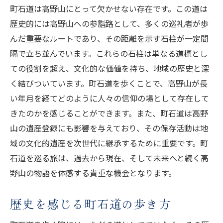
未来志向の観光地としての高野山
町石道は高野山にとって欠かせない存在です。この道は
歴史的には高野山への参詣路として、多くの巡礼者が歩
町石道で感じる高野山の新たな風
んだ重要なルートであり、その距離を示す石柱が一定間
国際的な遺産としての高野山とその道
隔で立ち並んでいます。これらの石柱は単なる道標とし
町石道を通じて見る高野山の持続可能な観光開
ての役割を超え、文化的な価値を持ち、地域の歴史と深
発
く結びついています。町石道を歩くことで、高野山が長
持続可能な観光地としての高野山の取り組
い年月を経てどのように人々の信仰の場として存在して
み
きたのかを感じることができます。また、町石道は高野
町石道が観光開発に与える影響
山の遺産登録にも影響を与えており、その保存活動は地
高野山の自然環境と観光の調和
域の文化的遺産を次世代に継承するために重要です。町
町石道の価値を最大限活用する方法
石道を巡る旅は、過去から現在、そして未来へと続く高
観光開発の最前線に立つ高野山
野山の物語を体感する貴重な機会となります。
地元との連携による持続可能な観光戦略
歴史を感じる町石道の歩き方
高野山遺産登録が地域社会に与える影響とは
遺産登録が地域経済にもたらす変化