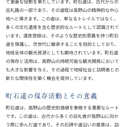
て重要な役割を果たしています。町石道は、古代からの
地元住民が育む高野山の未来
巡礼路の一部であり、その道程は高野山の精神的な中心
高野山遺産登録が示す新たな観光の形とは
地へと導きます。この道は、単なるトレイルではなく、
新しい観光の形を模索する高野山
多くの文化遺産を含む歴史的なルートとして認識されて
デジタル技術と観光の融合
います。遺産登録は、そのような歴史的意義を持つ町石
観光客のニーズに応える高野山の挑戦
道を保護し、次世代に継承することを目的としており、
地域全体の観光資源としても期待されています。町石道
高野山が提案する未来の観光スタイル
の保存と活用は、高野山の持続可能な観光開発において
持続可能な観光地としての新たな一歩
も大きな影響を与え、その過程で地域社会と訪問者との
高野山の魅力を世界に発信するために
新たな関係性を築く機会を提供しています。
町石道の保存活動とその意義
町石道は、高野山の歴史的価値を象徴する重要なルート
です。この道は、古代から多くの巡礼者が高野山に向か
う際に歩んだ道であり、その石碑や道沿いの風景は、訪