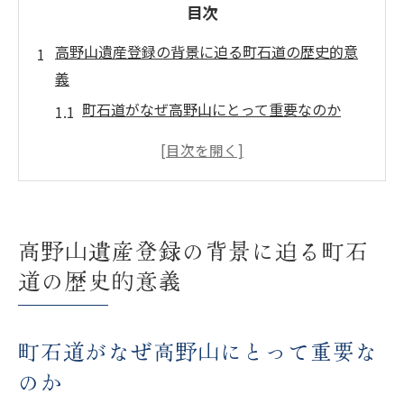
目次
高野山遺産登録の背景に迫る町石道の歴史的意
義
町石道がなぜ高野山にとって重要なのか
歴史を感じる町石道の歩き方
町石道の石碑に隠された物語
町石道と高野山遺産登録の関係性
町石道の保存活動とその意義
高野山遺産登録の背景に迫る町石
高野山の遺産登録における町石道の役割
道の歴史的意義
高野山と町石道が語る未来への可能性
新たな観光資源としての町石道
町石道がなぜ高野山にとって重要な
高野山の未来を支える町石道の魅力
のか
町石道を通じた地域活性化の可能性