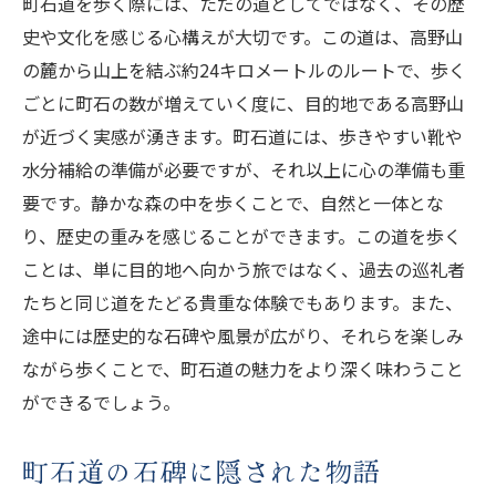
町石道を歩く際には、ただの道としてではなく、その歴
史や文化を感じる心構えが大切です。この道は、高野山
地元住民の生活に及ぼす影響
の麓から山上を結ぶ約24キロメートルのルートで、歩く
高野山の遺産登録がもたらす教育的価値
ごとに町石の数が増えていく度に、目的地である高野山
地域社会と高野山の未来像
が近づく実感が湧きます。町石道には、歩きやすい靴や
観光客の増加が地域に与える恩恵
水分補給の準備が必要ですが、それ以上に心の準備も重
地域社会による遺産の保護と管理
要です。静かな森の中を歩くことで、自然と一体とな
町石道を歩く旅人が感じる高野山の真実
り、歴史の重みを感じることができます。この道を歩く
高野山の本質を感じ取る旅
ことは、単に目的地へ向かう旅ではなく、過去の巡礼者
町石道で体験する精神的な成長
たちと同じ道をたどる貴重な体験でもあります。また、
途中には歴史的な石碑や風景が広がり、それらを楽しみ
旅人が語る高野山の魅力
ながら歩くことで、町石道の魅力をより深く味わうこと
町石道歩行の魅力とその意義
ができるでしょう。
高野山の魅力を肌で感じる旅路
訪れる人々が知るべき高野山の真実
町石道の石碑に隠された物語
高野山の歴史的価値を次世代に継承するための