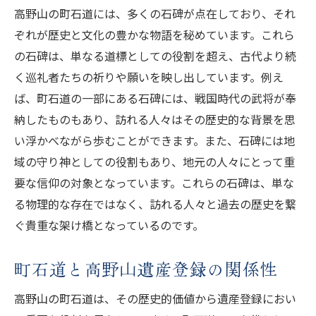
高野山の町石道には、多くの石碑が点在しており、それ
取り組み
ぞれが歴史と文化の豊かな物語を秘めています。これら
教育と啓発活動による歴史の継承
の石碑は、単なる道標としての役割を超え、古代より続
次世代に向けた高野山の魅力発信
く巡礼者たちの祈りや願いを映し出しています。例え
町石道の歴史を後世に伝える努力
ば、町石道の一部にある石碑には、戦国時代の武将が奉
高野山の文化を未来につなぐために
納したものもあり、訪れる人々はその歴史的な背景を思
地域と連携した歴史保存の取り組み
い浮かべながら歩むことができます。また、石碑には地
デジタル技術を活用した遺産保存
域の守り神としての役割もあり、地元の人々にとって重
要な信仰の対象となっています。これらの石碑は、単な
地元住民が守る高野山とその未来
る物理的な存在ではなく、訪れる人々と過去の歴史を繋
地元住民の役割と高野山の未来
ぐ貴重な架け橋となっているのです。
地域社会の視点から見た高野山遺産
住民が守る高野山の自然と文化
町石道と高野山遺産登録の関係性
地域イベントによる高野山の魅力発信
高野山の町石道は、その歴史的価値から遺産登録におい
住民参加型の観光開発の意義