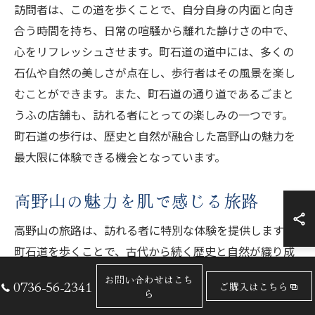
訪問者は、この道を歩くことで、自分自身の内面と向き
合う時間を持ち、日常の喧騒から離れた静けさの中で、
心をリフレッシュさせます。町石道の道中には、多くの
石仏や自然の美しさが点在し、歩行者はその風景を楽し
むことができます。また、町石道の通り道であるごまと
うふの店舗も、訪れる者にとっての楽しみの一つです。
町石道の歩行は、歴史と自然が融合した高野山の魅力を
最大限に体験できる機会となっています。
高野山の魅力を肌で感じる旅路
高野山の旅路は、訪れる者に特別な体験を提供します。
町石道を歩くことで、古代から続く歴史と自然が織り成
す風景に触れることができ、精神的なリフレッシュを与
お問い合わせはこち
0736-56-2341
ご購入はこちら
えてくれます。この道は、通り過ぎる旅人に高野山の本
ら
質を感じさせ、その魅力をより深く理解する機会を提供