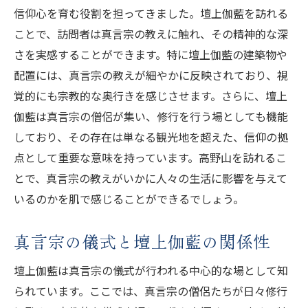
信仰心を育む役割を担ってきました。壇上伽藍を訪れる
訪問者が感じる高野山の持続的影響
ことで、訪問者は真言宗の教えに触れ、その精神的な深
壇上伽藍の巡礼が提供する深い内省の旅と精神
さを実感することができます。特に壇上伽藍の建築物や
的覚醒
配置には、真言宗の教えが細やかに反映されており、視
壇上伽藍巡礼の意義とその効果
覚的にも宗教的な奥行きを感じさせます。さらに、壇上
内省の旅としての壇上伽藍巡礼
伽藍は真言宗の僧侶が集い、修行を行う場としても機能
精神的覚醒を促す壇上伽藍の魅力
しており、その存在は単なる観光地を超えた、信仰の拠
巡礼から得られる深い心の洞察
点として重要な意味を持っています。高野山を訪れるこ
訪問者に与える壇上伽藍の影響
とで、真言宗の教えがいかに人々の生活に影響を与えて
高野山での巡礼がもたらす精神的変革
いるのかを肌で感じることができるでしょう。
高野山の歴史を紐解く壇上伽藍と真言宗の魅力
真言宗の儀式と壇上伽藍の関係性
壇上伽藍に秘められた高野山の歴史
真言宗の教えを反映する高野山の魅力
壇上伽藍は真言宗の儀式が行われる中心的な場として知
られています。ここでは、真言宗の僧侶たちが日々修行
歴史と文化が融合する壇上伽藍