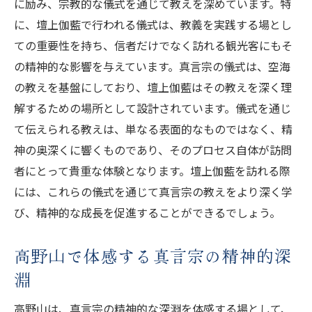
に励み、宗教的な儀式を通じて教えを深めています。特
高野山の歴史が教える精神的な教訓
に、壇上伽藍で行われる儀式は、教義を実践する場とし
訪問者に伝える高野山の歴史的価値
ての重要性を持ち、信者だけでなく訪れる観光客にもそ
高野山の歴史がもたらす信仰の力
の精神的な影響を与えています。真言宗の儀式は、空海
心の拠り所としての高野山精神的成長を促す役
の教えを基盤にしており、壇上伽藍はその教えを深く理
割
解するための場所として設計されています。儀式を通じ
高野山が持つ心の拠り所としての意義
て伝えられる教えは、単なる表面的なものではなく、精
精神的成長を支える高野山の役割
神の奥深くに響くものであり、そのプロセス自体が訪問
訪問者が感じる高野山の心の安定
者にとって貴重な体験となります。壇上伽藍を訪れる際
には、これらの儀式を通じて真言宗の教えをより深く学
高野山が提供する精神的なサポート
び、精神的な成長を促進することができるでしょう。
心の拠り所としての高野山の魅力
訪れる人々に与える高野山の支え
高野山で体感する真言宗の精神的深
淵
高野山は、真言宗の精神的な深淵を体感する場として、