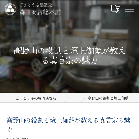
高野山の役割と壇上伽藍が教え
る真言宗の魅力
ごまとうふの専門店なら有限会社森下商店総本舗
コラム
高野山の役割と壇上伽藍が教える真言宗の魅力
高野山の役割と壇上伽藍が教える真言宗の魅
力