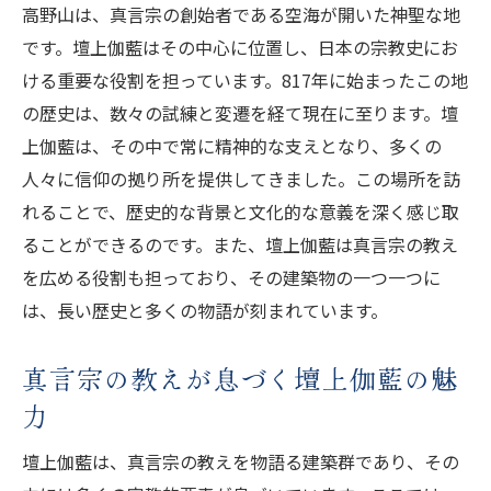
高野山が提供する精神的進化の場
高野山は、真言宗の創始者である空海が開いた神聖な地
です。壇上伽藍はその中心に位置し、日本の宗教史にお
歴史と信仰が織りなす高野山の魅力
ける重要な役割を担っています。817年に始まったこの地
精神的成長を促す高野山での体験
の歴史は、数々の試練と変遷を経て現在に至ります。壇
高野山訪問で得られる信仰の深化
上伽藍は、その中で常に精神的な支えとなり、多くの
壇上伽藍の祈りが導く内なる平和と真言宗の教
人々に信仰の拠り所を提供してきました。この場所を訪
え
れることで、歴史的な背景と文化的な意義を深く感じ取
壇上伽藍で体験する祈りの重要性
ることができるのです。また、壇上伽藍は真言宗の教え
真言宗の教えを反映する壇上伽藍の儀式
を広める役割も担っており、その建築物の一つ一つに
内なる平和を導く真言宗の祈りの瞬間
は、長い歴史と多くの物語が刻まれています。
壇上伽藍を通じて理解する真言宗の教え
真言宗の教えが息づく壇上伽藍の魅
祈りを通じて得られる精神的安定
力
高野山での祈りがもたらす心の平和
高野山の癒しの空間で体験する心の浄化と精神
壇上伽藍は、真言宗の教えを物語る建築群であり、その
的解放