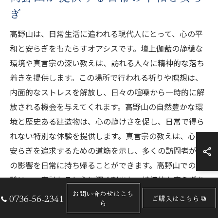
ぎ
高野山は、日常生活に追われる現代人にとって、心の平
和と安らぎをもたらすオアシスです。壇上伽藍の静穏な
環境や真言宗の深い教えは、訪れる人々に精神的な落ち
着きを提供します。この場所で行われる祈りや瞑想は、
内面的なストレスを解放し、日々の喧噪から一時的に解
放される機会を与えてくれます。高野山の自然豊かな環
境と歴史ある建造物は、心の静けさを促し、日常で得ら
れない特別な体験を提供します。真言宗の教えは、心の
安らぎを追求するための道筋を示し、多くの訪問者がそ
の影響を日常に持ち帰ることができます。高野山での体
験は、一度訪れると心に深く刻まれ、持続的な安らぎを
もたらすことでしょう。
お問い合わせはこち
0736-56-2341
ご購入はこちら
ら