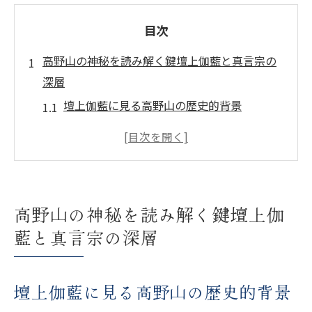
目次
高野山の神秘を読み解く鍵壇上伽藍と真言宗の
深層
壇上伽藍に見る高野山の歴史的背景
真言宗の教えが息づく壇上伽藍の魅力
高野山信仰の象徴としての壇上伽藍
真言宗の儀式と壇上伽藍の関係性
高野山で体感する真言宗の精神的深淵
高野山の神秘を読み解く鍵壇上伽
訪問者に宿る壇上伽藍の神秘的体験
藍と真言宗の深層
歴史と信仰の交差点高野山で感じる精神的成長
高野山が持つ歴史とその精神的影響
壇上伽藍に見る高野山の歴史的背景
信仰を通じて高野山で得られる心の成長