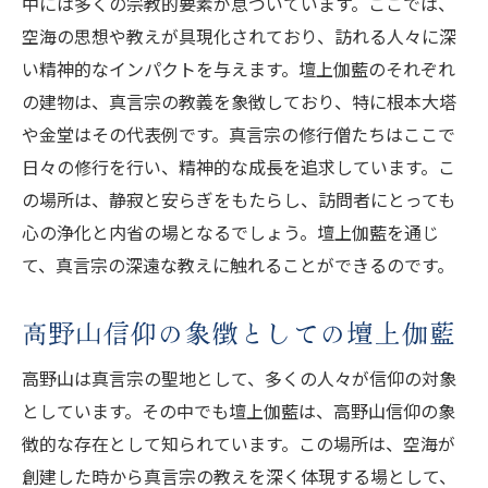
中には多くの宗教的要素が息づいています。ここでは、
高野山で感じる心の浄化のプロセス
空海の思想や教えが具現化されており、訪れる人々に深
い精神的なインパクトを与えます。壇上伽藍のそれぞれ
癒しの空間としての高野山の特質
の建物は、真言宗の教義を象徴しており、特に根本大塔
精神的解放に繋がる高野山の体験
や金堂はその代表例です。真言宗の修行僧たちはここで
高野山で心の平穏を見つける方法
日々の修行を行い、精神的な成長を追求しています。こ
訪問者に提供する高野山の癒しの力
の場所は、静寂と安らぎをもたらし、訪問者にとっても
高野山での体験がもたらす精神的浄化
心の浄化と内省の場となるでしょう。壇上伽藍を通じ
真言宗の教えを体感高野山がもたらす日常の安
て、真言宗の深遠な教えに触れることができるのです。
らぎ
高野山で体感する日常への影響
高野山信仰の象徴としての壇上伽藍
真言宗の教えが日常に与える安らぎ
高野山は真言宗の聖地として、多くの人々が信仰の対象
高野山を訪れることで得られる心の安定
としています。その中でも壇上伽藍は、高野山信仰の象
日常生活に活かせる真言宗の知恵
徴的な存在として知られています。この場所は、空海が
高野山が提供する日常の平和と安らぎ
創建した時から真言宗の教えを深く体現する場として、