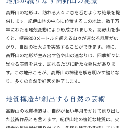
地形が織りなす高野山の絶景
高野山の地形は、訪れる人々に息を呑むような絶景を提
供します。紀伊山地の中心に位置するこの地は、数千万
年にわたる地殻変動により形成されました。高野山を歩
くと、標高800メートルを超える山々が連なる風景が広
がり、自然の壮大さを実感することができます。特に、
高野山の地形が生み出す谷や山の連なりは、四季折々に
異なる表情を見せ、訪れるたびに新たな発見がありま
す。この地形こそが、高野山の神秘を解き明かす鍵とな
り、多くの自然愛好家を魅了します。
地質構造が創出する自然の芸術
高野山の地質構造は、自然が長い年月をかけて創り出し
た芸術作品とも言えます。紀伊山地の複雑な地質は、火
成岩や堆積岩が織り混ざり、多様な地形を形成していま