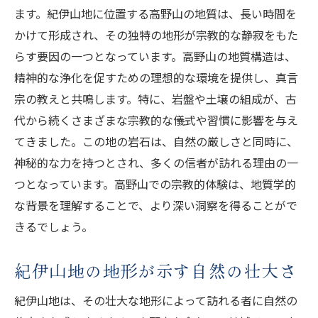
ます。紀伊山地に位置する高野山の地質は、長い時間を
地質変化がもたらす自然の奇跡
かけて形成され、その独特の地形が宗教的な静寂をもた
高野山の自然が紡ぐ歴史の物語
らす要因の一つとなっています。高野山の地質構造は、
地質と自然現象が交わる神秘
精神的な浄化を促すための理想的な環境を提供し、真言
高野山の自然環境と地質学の視点
宗の教えと共鳴します。特に、岩盤や土壌の組成が、古
自然が語る地質の変遷と神秘
代から続くさまざまな宗教的な儀式や習慣に影響を与え
高野山の地質が示す自然のダイナミズム
てきました。この地の岩石は、自然の厳しさと同時に、
神秘的な力を持つとされ、多くの信者が訪れる理由の一
世界遺産高野山が持つ地質的価値とその魅力
つとなっています。高野山での宗教的体験は、地質学的
地質が支える高野山の世界遺産価値
な背景を理解することで、より深い洞察を得ることがで
高野山地質の魅力を探る
きるでしょう。
地質学的価値が作る訪れる価値
高野山の地質が持つ世界的意義
紀伊山地の地形が示す自然の壮大さ
地質から見る高野山の文化的魅力
紀伊山地は、その壮大な地形によって訪れる者に自然の
地質が示す高野山の持続可能性