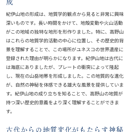
成
地質が語る高野山の文化的背景
地質学的見地からの高野山の魅力
紀伊山地の形成は、地質学的観点から見ると非常に興味
深いものです。長い時間をかけて、地殻変動や火山活動
地質構造がもたらす自然の美
がこの地域の独特な地形を形作りました。特に、高野山
高野山の地質と世界遺産の価値
はこれらの地質学的活動の中心に位置し、その歴史的背
紀伊山地に広がる高野山の地質が織りなす絶景
景を理解することで、この場所がユネスコの世界遺産に
地質学が創り出す高野山の風景美
登録された理由が明らかになります。紀伊山地は古代に
自然と調和した高野山の地質
は海底にありましたが、プレートの衝突によって隆起
地形が織りなす高野山の絶景
し、現在の山岳地帯を形成しました。この地質的な進化
地質構造が創出する自然の芸術
が、自然の神秘を体感できる雄大な風景を提供していま
高野山の地質が彩る四季折々の景観
す。紀伊山地の成り立ちを知ることで、高野山の地質が
持つ深い歴史的意義をより深く理解することができま
地質学が見る高野山の自然美
す。
高野山の地質から読み解く紀伊山地の歴史と自
然の調和
古代からの地質変化がもたらす神秘
地質が示す紀伊山地の歴史的変遷