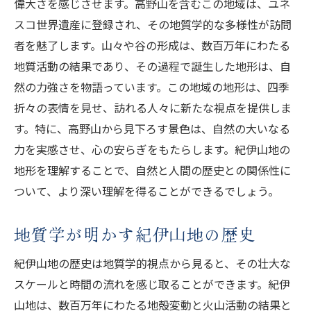
偉大さを感じさせます。高野山を含むこの地域は、ユネ
高野山地質が示す紀伊山地の形成過程とその重
スコ世界遺産に登録され、その地質学的な多様性が訪問
要性
者を魅了します。山々や谷の形成は、数百万年にわたる
地質学が解明する紀伊山地の形成
地質活動の結果であり、その過程で誕生した地形は、自
高野山の地質とその地形的意義
然の力強さを物語っています。この地域の地形は、四季
紀伊山地形成における高野山の役割
折々の表情を見せ、訪れる人々に新たな視点を提供しま
す。特に、高野山から見下ろす景色は、自然の大いなる
地質が示す紀伊山地の自然体験
力を実感させ、心の安らぎをもたらします。紀伊山地の
形成過程が教える地質の重要性
地形を理解することで、自然と人間の歴史との関係性に
高野山の地質的視点から見る紀伊山地
ついて、より深い理解を得ることができるでしょう。
地質学が明かす紀伊山地の歴史
紀伊山地の歴史は地質学的視点から見ると、その壮大な
スケールと時間の流れを感じ取ることができます。紀伊
山地は、数百万年にわたる地殻変動と火山活動の結果と