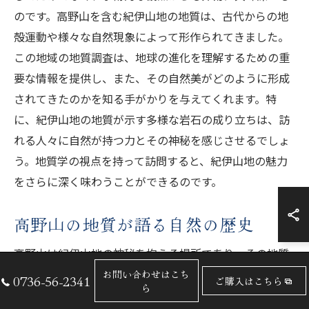
のです。高野山を含む紀伊山地の地質は、古代からの地
殻運動や様々な自然現象によって形作られてきました。
この地域の地質調査は、地球の進化を理解するための重
要な情報を提供し、また、その自然美がどのように形成
されてきたのかを知る手がかりを与えてくれます。特
に、紀伊山地の地質が示す多様な岩石の成り立ちは、訪
れる人々に自然が持つ力とその神秘を感じさせるでしょ
う。地質学の視点を持って訪問すると、紀伊山地の魅力
をさらに深く味わうことができるのです。
高野山の地質が語る自然の歴史
高野山は紀伊山地の神秘を抱える場所であり、その地質
は自然の歴史を語りかけます。高野山の地質は、多様な
お問い合わせはこち
0736-56-2341
ご購入はこちら
ら
岩石や地形によって形成されており、それが紀伊山地に