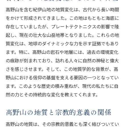
高野山を含む紀伊山地の地質変化は、古代から長い時間
自然と人の歴史が交差する地層
をかけて形成されてきました。この地はもともと海底に
地質が語る紀伊山地の文化的意義
存在していましたが、プレートテクトニクスの影響で隆
高野山の地質が示す自然の調和
起し、現在の壮大な山岳地帯となりました。これらの地
歴史と自然が織りなす高野山の魅力
質変化は、地球のダイナミックな力を示す証拠でもあり
地質学から見る紀伊山地の調和
ます。特に、高野山の岩石や地層には、過去の環境変化
紀伊山地の中心から覗く高野山地質の奥深さ
の痕跡が刻まれており、訪れる人々に自然の神秘と偉大
高野山の地質に秘められた自然の力
さを感じさせます。そして、この地質学的な背景が、高
地質が教える紀伊山地の中心的役割
野山における信仰の基盤を支える要因の一つとなってい
ます。このような歴史の積み重ねが、現代の私たちに自
高野山地質が示す大自然の深奥
然の力とその持続的な変化を教えてくれます。
地質学が解き明かす紀伊山地の魅力
高野山の地質が語る自然の歴史
高野山の地質と宗教的意義の関係
地質観点から見る高野山の奥深さ
高野山の地質は、その宗教的意義とも深く結びついてい
高野山の自然が教える地質変化の歴史と神秘