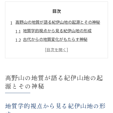
目次
高野山の地質が語る紀伊山地の起源とその神秘
地質学的視点から見る紀伊山地の形成
古代からの地質変化がもたらす神秘
高野山の地質と宗教的意義の関係
紀伊山地の地形が示す自然の壮大さ
地質学が明かす紀伊山地の歴史
高野山の地質が示す自然の力
高野山の地質が語る紀伊山地の起
ユネスコ世界遺産高野山に見る独特な地質構造
源とその神秘
の秘密
世界遺産に登録された地質の特徴
地質学的視点から見る紀伊山地の形
高野山の地質構造が創り出す景観