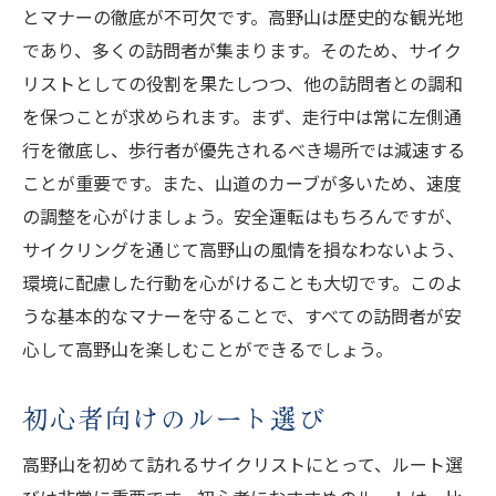
とマナーの徹底が不可欠です。高野山は歴史的な観光地
高野山のサイクリング旅で健康的なひとときを
であり、多くの訪問者が集まります。そのため、サイク
過ごそう
リストとしての役割を果たしつつ、他の訪問者との調和
体力づくりに最適なルート紹介
を保つことが求められます。まず、走行中は常に左側通
サイクリング前後のストレッチ方法
行を徹底し、歩行者が優先されるべき場所では減速する
栄養バランスを考えた持参食
ことが重要です。また、山道のカーブが多いため、速度
地元の食材を楽しむヘルシーランチ
の調整を心がけましょう。安全運転はもちろんですが、
サイクリングがもたらす健康効果
サイクリングを通じて高野山の風情を損なわないよう、
環境に配慮した行動を心がけることも大切です。このよ
心身のリフレッシュに最適な時間帯
うな基本的なマナーを守ることで、すべての訪問者が安
高野山をサイクリングで訪れる際のおすすめ準
心して高野山を楽しむことができるでしょう。
備
事前の天気情報チェック
初心者向けのルート選び
高野山周辺の宿泊施設予約
高野山を初めて訪れるサイクリストにとって、ルート選
サイクリングマップとナビの準備