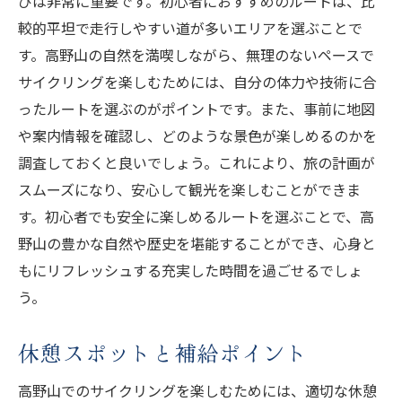
びは非常に重要です。初心者におすすめのルートは、比
緊急連絡先とトラブル対策
較的平坦で走行しやすい道が多いエリアを選ぶことで
装備のメンテナンスと点検
す。高野山の自然を満喫しながら、無理のないペースで
地元の人々とのコミュニケーション
サイクリングを楽しむためには、自分の体力や技術に合
高野山サイクリングで感じる季節の移ろいと風
ったルートを選ぶのがポイントです。また、事前に地図
春の高野山で桜を眺める
や案内情報を確認し、どのような景色が楽しめるのかを
夏の涼しい山風を楽しむ
調査しておくと良いでしょう。これにより、旅の計画が
スムーズになり、安心して観光を楽しむことができま
秋の紅葉を感じるサイクリング
す。初心者でも安全に楽しめるルートを選ぶことで、高
冬の静寂と雪景色を体験
野山の豊かな自然や歴史を堪能することができ、心身と
季節ごとの服装のポイント
もにリフレッシュする充実した時間を過ごせるでしょ
四季折々の高野山の魅力
う。
休憩スポットと補給ポイント
高野山でのサイクリングを楽しむためには、適切な休憩