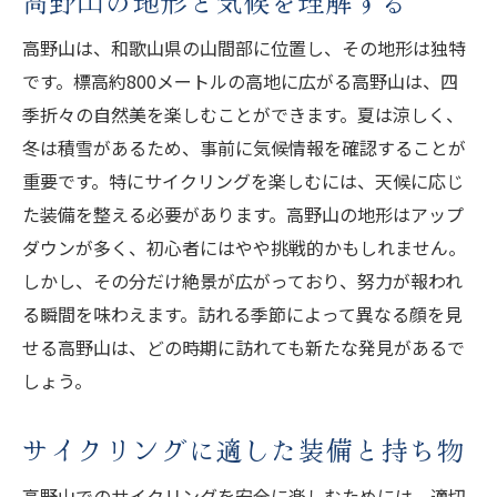
高野山の地形と気候を理解する
野鳥観察と自然の音を楽しむ
高野山の緑豊かなトレイルを走る
高野山は、和歌山県の山間部に位置し、その地形は独特
です。標高約800メートルの高地に広がる高野山は、四
自然保護区内での注意点
季折々の自然美を楽しむことができます。夏は涼しく、
心地よい風を感じる絶景スポット
冬は積雪があるため、事前に気候情報を確認することが
高野山の花と植物観察
重要です。特にサイクリングを楽しむには、天候に応じ
サイクリングで巡る高野山の歴史と文化
た装備を整える必要があります。高野山の地形はアップ
高野山の歴史的背景と重要性
ダウンが多く、初心者にはやや挑戦的かもしれません。
文化財を巡るサイクリングルート
しかし、その分だけ絶景が広がっており、努力が報われ
高野山の寺院とその役割
る瞬間を味わえます。訪れる季節によって異なる顔を見
地元の伝統と風習を知る
せる高野山は、どの時期に訪れても新たな発見があるで
しょう。
サイクリング中に訪れる博物館
史跡を訪れ過去を感じる
サイクリングに適した装備と持ち物
心身をリフレッシュできる高野山のサイクリン
グコース
高野山でのサイクリングを安全に楽しむためには、適切