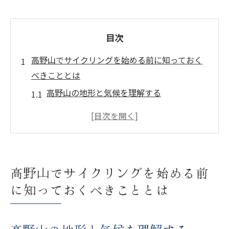
目次
高野山でサイクリングを始める前に知っておく
べきこととは
高野山の地形と気候を理解する
サイクリングに適した装備と持ち物
交通ルールとマナーを守る
初心者向けのルート選び
休憩スポットと補給ポイント
高野山でサイクリングを始める前
安全に楽しむための注意事項
に知っておくべきこととは
高野山の自然をサイクリングで満喫する方法
季節ごとの高野山の魅力を探る