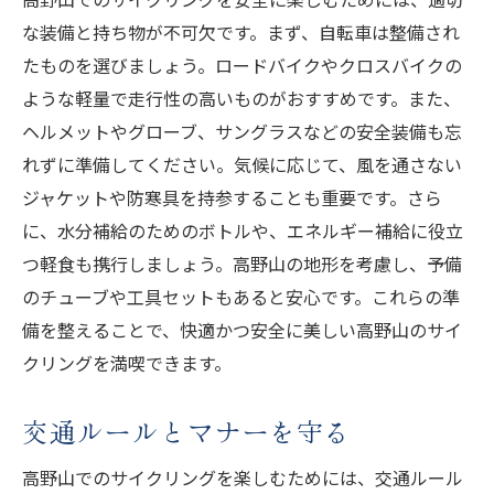
な装備と持ち物が不可欠です。まず、自転車は整備され
初心者向けのおすすめコース
たものを選びましょう。ロードバイクやクロスバイクの
中級者向けのチャレンジングなルート
ような軽量で走行性の高いものがおすすめです。また、
絶景を楽しめるパノラマコース
ヘルメットやグローブ、サングラスなどの安全装備も忘
心地よい風を感じる森の中の道
れずに準備してください。気候に応じて、風を通さない
日帰りコースと宿泊コースの選び方
ジャケットや防寒具を持参することも重要です。さら
家族で楽しめるサイクリングルート
に、水分補給のためのボトルや、エネルギー補給に役立
高野山サイクリングで体験する静寂と美しさ
つ軽食も携行しましょう。高野山の地形を考慮し、予備
早朝サイクリングのおすすめ
のチューブや工具セットもあると安心です。これらの準
備を整えることで、快適かつ安全に美しい高野山のサイ
夕暮れ時の静寂を楽しむ
クリングを満喫できます。
観光客が少ない時期の訪問
自然の中で瞑想のひとときを
交通ルールとマナーを守る
高野山の夜空と星を眺める
高野山でのサイクリングを楽しむためには、交通ルール
静寂の中で自分と向き合う