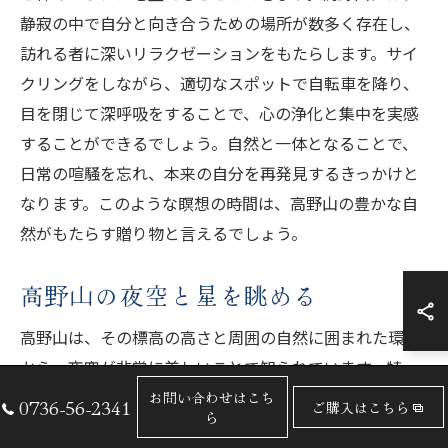
静寂の中で自分と向き合うための場所が数多く存在し、
訪れる者に深いリラクゼーションをもたらします。サイ
クリングをしながら、適切なスポットで自転車を降り、
目を閉じて深呼吸をすることで、心の浄化と集中を実感
することができるでしょう。自然と一体となることで、
日常の喧騒を忘れ、本来の自分を再発見するきっかけと
なります。このような瞑想の時間は、高野山の豊かな自
然がもたらす贈り物と言えるでしょう。
高野山の夜空と星を眺める
高野山は、その標高の高さと周囲の自然に囲まれた環境
から、夜空が非常に美しいことで知られています。特
に、都会の光害から遠ざかったこの地では、満天の星空
お問い合わせはこち
0736-56-2341
ご購入はこちら
ら
を眺めることができます。星座を探しながら静かに過ご