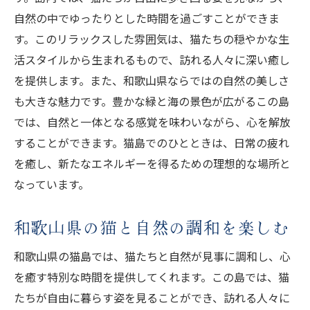
和歌山県猫島での自然と猫の調和
自然の中でゆったりとした時間を過ごすことができま
自然と猫に出会う和歌山県の旅
す。このリラックスした雰囲気は、猫たちの穏やかな生
和歌山県の猫島で自然を体感
活スタイルから生まれるもので、訪れる人々に深い癒し
和歌山県猫島で猫と自然に親しむ
を提供します。また、和歌山県ならではの自然の美しさ
猫たちとの出会いが待つ和歌山県
も大きな魅力です。豊かな緑と海の景色が広がるこの島
では、自然と一体となる感覚を味わいながら、心を解放
和歌山県猫島で猫たちと触れ合う
することができます。猫島でのひとときは、日常の疲れ
和歌山県の猫島で出会う猫たち
を癒し、新たなエネルギーを得るための理想的な場所と
猫と出会う和歌山県の猫島体験
なっています。
和歌山県猫島で猫たちとの交流
和歌山県、猫島で猫との新たな出会い
和歌山県の猫と自然の調和を楽しむ
和歌山県猫島で心温まる猫との出会い
和歌山県の猫島では、猫たちと自然が見事に調和し、心
和歌山県の猫島で過ごす癒しの時間
を癒す特別な時間を提供してくれます。この島では、猫
和歌山県猫島で心癒すひととき
たちが自由に暮らす姿を見ることができ、訪れる人々に