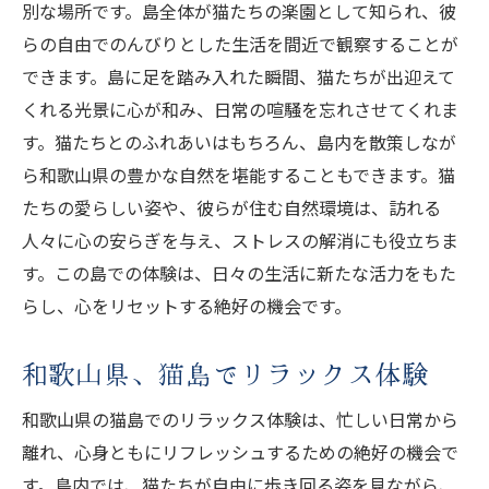
別な場所です。島全体が猫たちの楽園として知られ、彼
猫好き注目の和歌山県猫島情報
らの自由でのんびりとした生活を間近で観察することが
和歌山県猫島で特別な猫体験
できます。島に足を踏み入れた瞬間、猫たちが出迎えて
猫好き必見の和歌山県猫島の魅力
くれる光景に心が和み、日常の喧騒を忘れさせてくれま
和歌山県の猫島秘話を探る旅
す。猫たちとのふれあいはもちろん、島内を散策しなが
和歌山県猫島の知られざる物語
ら和歌山県の豊かな自然を堪能することもできます。猫
和歌山県の猫島で秘話を発掘
たちの愛らしい姿や、彼らが住む自然環境は、訪れる
和歌山県猫島の興味深い歴史
人々に心の安らぎを与え、ストレスの解消にも役立ちま
す。この島での体験は、日々の生活に新たな活力をもた
猫島で和歌山県の秘話を探る
らし、心をリセットする絶好の機会です。
和歌山県猫島の知られざる魅力
和歌山県の猫島に隠された物語
和歌山県、猫島でリラックス体験
和歌山の猫島で自然と猫に触れる
和歌山県の猫島でのリラックス体験は、忙しい日常から
和歌山県猫島で自然と猫を楽しむ
離れ、心身ともにリフレッシュするための絶好の機会で
和歌山県の猫島で自然を満喫
す。島内では、猫たちが自由に歩き回る姿を見ながら、