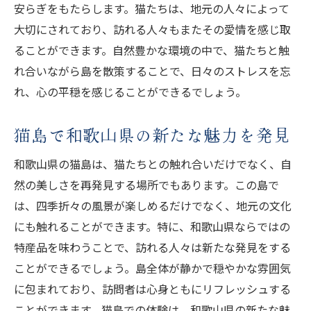
和歌山県猫島の癒しの魅力
安らぎをもたらします。猫たちは、地元の人々によって
和歌山県猫島で心穏やかな時間
大切にされており、訪れる人々もまたその愛情を感じ取
癒しを求める和歌山県の猫島訪問
ることができます。自然豊かな環境の中で、猫たちと触
れ合いながら島を散策することで、日々のストレスを忘
和歌山県猫島で癒しを体感する
れ、心の平穏を感じることができるでしょう。
和歌山県猫島の癒しの旅を満喫
和歌山の猫島で心豊かにリフレッシュ
猫島で和歌山県の新たな魅力を発見
和歌山県猫島で心豊かなリフレッシュ
和歌山県の猫島は、猫たちとの触れ合いだけでなく、自
和歌山県の猫島で心をリセット
然の美しさを再発見する場所でもあります。この島で
和歌山県猫島でのリフレッシュ方法
は、四季折々の風景が楽しめるだけでなく、地元の文化
心豊かに過ごせる和歌山県猫島
にも触れることができます。特に、和歌山県ならではの
和歌山県猫島で心身をリフレッシュ
特産品を味わうことで、訪れる人々は新たな発見をする
和歌山県の猫島で心を癒す旅路
ことができるでしょう。島全体が静かで穏やかな雰囲気
和歌山県の猫島で自然と猫を満喫
に包まれており、訪問者は心身ともにリフレッシュする
和歌山県猫島で自然と猫を満喫する方法
ことができます。猫島での体験は、和歌山県の新たな魅