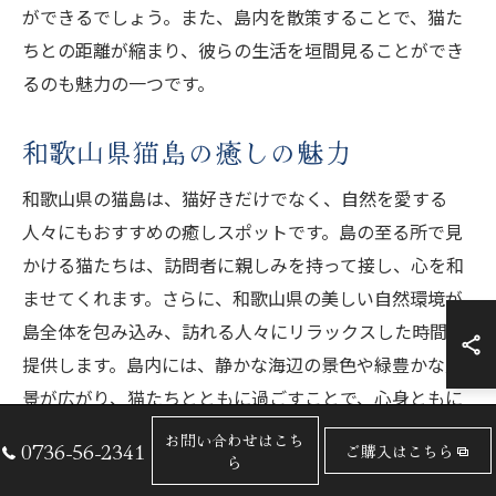
ができるでしょう。また、島内を散策することで、猫た
ちとの距離が縮まり、彼らの生活を垣間見ることができ
るのも魅力の一つです。
和歌山県猫島の癒しの魅力
和歌山県の猫島は、猫好きだけでなく、自然を愛する
人々にもおすすめの癒しスポットです。島の至る所で見
かける猫たちは、訪問者に親しみを持って接し、心を和
ませてくれます。さらに、和歌山県の美しい自然環境が
島全体を包み込み、訪れる人々にリラックスした時間を
提供します。島内には、静かな海辺の景色や緑豊かな風
景が広がり、猫たちとともに過ごすことで、心身ともに
リフレッシュすることができます。猫たちの自由な生活
お問い合わせはこち
0736-56-2341
ご購入はこちら
を感じながら、和歌山県ならではの自然の魅力を堪能し
ら