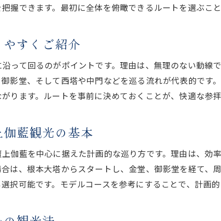
所要時間を節約する賢い壇上伽藍観光術
を把握できます。最初に全体を俯瞰できるルートを選ぶこと
壇上伽藍を心ゆくまで楽しむルート設計法
徒歩派におすすめの壇上伽藍散策ポイント
りやすくご紹介
壇上伽藍徒歩ルートで感じる歴史の魅力
に沿って回るのがポイントです。理由は、無理のない動線
散策マップで巡る壇上伽藍の見どころ案内
、御影堂、そして西塔や中門などを巡る流れが代表的です
高野山徒歩ルートを活かした壇上伽藍散歩術
ながります。ルートを事前に決めておくことが、快適な参拝
心静かに歩く壇上伽藍おすすめコース紹介
徒歩で楽しむ壇上伽藍の自然と建築美
上伽藍観光の基本
半日で満喫できる壇上伽藍散策ポイント
壇上伽藍を中心に据えた計画的な巡り方です。理由は、効
見逃せない壇上伽藍の注目スポットを体験
場合は、根本大塔からスタートし、金堂、御影堂を経て、
壇上伽藍で外せない観光スポット総まとめ
も選択可能です。モデルコースを参考にすることで、計画的
時間配分で変わる壇上伽藍の見どころ選び
歴史を感じる壇上伽藍の建築物巡り体験
心の観光法