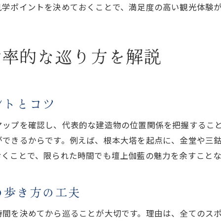
見学ポイントを決めておくことで、満足度の高い観光体験
半日コースで楽しむ壇上伽藍観光のヒント
所要時間を基準にした散策マップ活用法
効率重視の壇上伽藍観光スケジュール例
効率的な巡り方を解説
自分に合った壇上伽藍巡りの時間配分術
車で巡る壇上伽藍観光のコツと楽しみ方
車利用で快適な壇上伽藍観光を叶える方法
ントとコツ
高野山おすすめコースで車を活かすコツ
マップを確認し、代表的な建造物の位置関係を把握するこ
駐車場選びと壇上伽藍巡りのポイント解説
ができるからです。例えば、根本大塔を起点に、金堂や三
車と徒歩を組み合わせた壇上伽藍観光術
おくことで、限られた時間でも壇上伽藍の魅力を余すこと
観光モデルコースで車派に役立つ情報集
時間を有効活用する車での壇上伽藍巡り
の歩き方の工夫
季節ごとに変わる壇上伽藍巡りの魅力発見
時間を決めてから巡ることが大切です。理由は、全てのス
春夏秋冬で異なる壇上伽藍の見どころ満喫