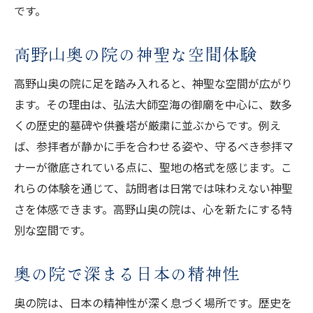
です。
奥の院で撮影禁止が守られる理由
奥の院の文化と撮影マナーの関係
高野山奥の院の神聖な空間体験
撮影禁止エリアに込められた配慮
高野山奥の院に足を踏み入れると、神聖な空間が広がり
奥の院で写真を控える文化的意義
ます。その理由は、弘法大師空海の御廟を中心に、数多
奥の院の静謐さを守る撮影ルール
くの歴史的墓碑や供養塔が厳粛に並ぶからです。例え
奥の院の空気感を大切にするために
ば、参拝者が静かに手を合わせる姿や、守るべき参拝マ
奥の院を訪れる前に知りたい文化的意義
ナーが徹底されている点に、聖地の格式を感じます。こ
奥の院を訪問する前の文化的心得
れらの体験を通じて、訪問者は日常では味わえない神聖
さを体感できます。高野山奥の院は、心を新たにする特
奥の院の意義を知ることの大切さ
別な空間です。
奥の院の文化的背景を事前に理解
奥の院参拝が心に残る理由とは
奥の院で深まる日本の精神性
奥の院の文化を知る準備と心構え
奥の院は、日本の精神性が深く息づく場所です。歴史を
奥の院訪問前に知るべき精神文化