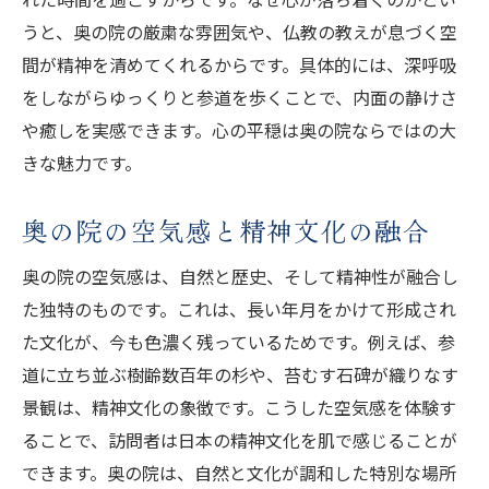
うと、奥の院の厳粛な雰囲気や、仏教の教えが息づく空
奥の院の歴史が語る日本の精神文化
間が精神を清めてくれるからです。具体的には、深呼吸
奥の院の由来と文化的な価値を解説
をしながらゆっくりと参道を歩くことで、内面の静けさ
奥の院の発展と現代文化への影響
や癒しを実感できます。心の平穏は奥の院ならではの大
奥の院が今に伝える歴史の重み
きな魅力です。
奥の院の成り立ちと文化の変遷
奥の院参拝ルートと心に響く歩き方
奥の院の空気感と精神文化の融合
奥の院参拝ルートで文化を感じる旅
奥の院の空気感は、自然と歴史、そして精神性が融合し
奥の院を歩くことで心が整う理由
た独特のものです。これは、長い年月をかけて形成され
奥の院の道中に見る文化の痕跡
た文化が、今も色濃く残っているためです。例えば、参
奥の院参拝ルートの見どころ解説
道に立ち並ぶ樹齢数百年の杉や、苔むす石碑が織りなす
景観は、精神文化の象徴です。こうした空気感を体験す
奥の院で心に残る歩き方のポイント
ることで、訪問者は日本の精神文化を肌で感じることが
奥の院の文化を歩きながら体感する
できます。奥の院は、自然と文化が調和した特別な場所
撮影禁止エリアの理由と奥の院の配慮