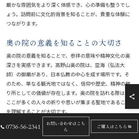
厳かな雰囲気をより深く体感でき、心の準備も整うでし
ょう。訪問前に文化的背景を知ることが、貴重な体験に
つながります。
奥の院の意義を知ることの大切さ
奥の院の意義を知ることで、参拝の意味や精神文化の奥
深さを実感できます。高野山奥の院は、空海（弘法大
師）の御廟があり、日本仏教の中心を成す場所です。そ
のため、単なる観光地ではなく、信仰や歴史、精神の拠
り所としての価値が存在します。奥の院を訪れる際は、
ここが多くの人々の祈りや思いが集まる聖地であること
を理解することが大切です。
お問い合わせはこち
0736-56-2341
ご購入はこちら
奥の院の文化的背景を事前に理解
ら