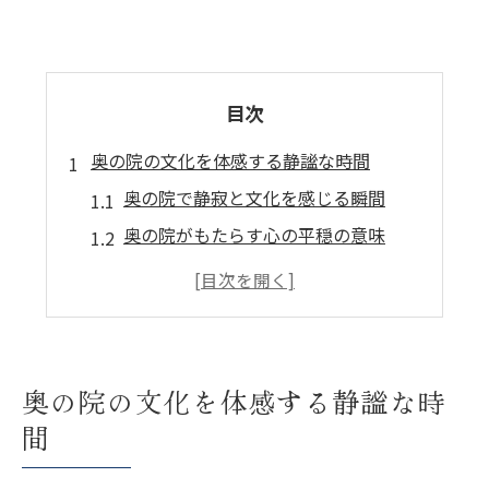
目次
奥の院の文化を体感する静謐な時間
奥の院で静寂と文化を感じる瞬間
奥の院がもたらす心の平穏の意味
奥の院の空気感と精神文化の融合
高野山奥の院の神聖な空間体験
奥の院で深まる日本の精神性
奥の院で味わう非日常の静謐さ
奥の院の文化を体感する静謐な時
精神文化の核心に触れる奥の院の魅力
間
奥の院で日本の精神文化を学ぶ意義