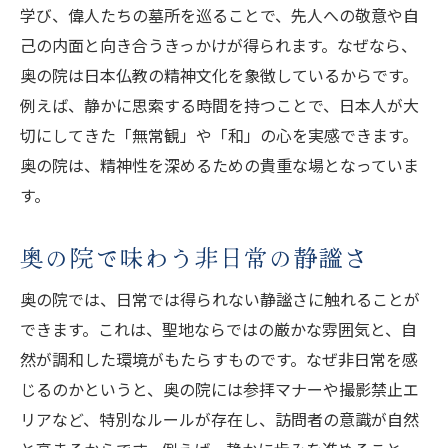
学び、偉人たちの墓所を巡ることで、先人への敬意や自
奥の院体験で心の平安を見つける秘訣
己の内面と向き合うきっかけが得られます。なぜなら、
奥の院体験が心に与える平安の理由
奥の院は日本仏教の精神文化を象徴しているからです。
奥の院の文化を感じ心を整える方法
例えば、静かに思索する時間を持つことで、日本人が大
奥の院で心の平穏を得る体験談紹介
切にしてきた「無常観」や「和」の心を実感できます。
奥の院参拝で自分と向き合う時間
奥の院は、精神性を深めるための貴重な場となっていま
奥の院の文化で心を癒すヒント
す。
奥の院が導く心の静けさの秘密
奥の院で味わう非日常の静謐さ
奥の院では、日常では得られない静謐さに触れることが
できます。これは、聖地ならではの厳かな雰囲気と、自
然が調和した環境がもたらすものです。なぜ非日常を感
じるのかというと、奥の院には参拝マナーや撮影禁止エ
リアなど、特別なルールが存在し、訪問者の意識が自然