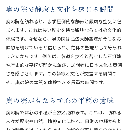
奥の院が教える祈りの本質と魅力
奥の院で静寂と文化を感じる瞬間
精神文化を支える奥の院の歴史的役割
奥の院を訪れると、まず圧倒的な静寂と厳粛な空気に包
奥の院の文化が心に響く理由を探る
まれます。これは長い歴史を持つ聖地ならではの文化的
奥の院に息づく仏教の精神を感じて
体験です。なぜなら、奥の院は弘法大師空海が今もなお
奥の院はなぜ精神文化の象徴なのか
瞑想を続けていると信じられ、信仰の聖地として守られ
参拝マナーを守って奥の院を巡る方法
てきたからです。例えば、参道を歩くと苔むした石灯籠
奥の院参拝で大切な基本マナー解説
や歴史的な墓碑が静かに並び、訪問者に日本文化の奥深
奥の院で守るべき作法とマナーの意味
さを感じさせます。この静寂と文化が交差する瞬間こ
奥の院参拝時の注意点と心構え
そ、奥の院の本質を体験できる貴重な時間です。
奥の院の文化を尊重する参拝の仕方
奥の院がもたらす心の平穏の意味
奥の院を巡る際のマナーと心得
奥の院での行動が文化理解を深める
奥の院では心の平穏が自然と訪れます。これは、訪れる
歴史が息づく奥の院の成り立ちを探る
人々が歴史や自然、精神文化に触れ、日常の喧騒から離
れた時間を過ごすからです。なぜ心が落ち着くのかとい
奥の院誕生の背景と文化の深まり