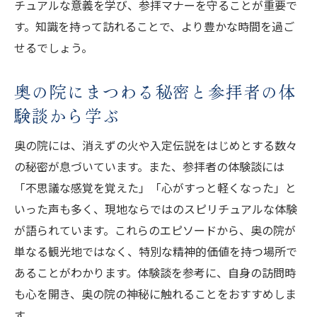
奥の院知識で深まる実話エピソードの魅力
チュアルな意義を学び、参拝マナーを守ることが重要で
す。知識を持って訪れることで、より豊かな時間を過ご
奥の院を訪れた人々のリアルな体験談を集
せるでしょう。
めて
奥の院の不思議な現象が持つ意味を探る
奥の院にまつわる秘密と参拝者の体
高野山奥の院で語られるスピリチュアルな
験談から学ぶ
逸話
奥の院で起きた心に残るエピソードの数々
奥の院には、消えずの火や入定伝説をはじめとする数々
の秘密が息づいています。また、参拝者の体験談には
雨の日に訪れる奥の院の特別な意味を探る
「不思議な感覚を覚えた」「心がすっと軽くなった」と
奥の院と雨の日が生み出すスピリチュアル
いった声も多く、現地ならではのスピリチュアルな体験
な雰囲気
が語られています。これらのエピソードから、奥の院が
奥の院知識でわかる雨の日参拝の特別な意
単なる観光地ではなく、特別な精神的価値を持つ場所で
味とは
あることがわかります。体験談を参考に、自身の訪問時
雨の奥の院で体感できる神秘的な現象につ
も心を開き、奥の院の神秘に触れることをおすすめしま
いて
す。