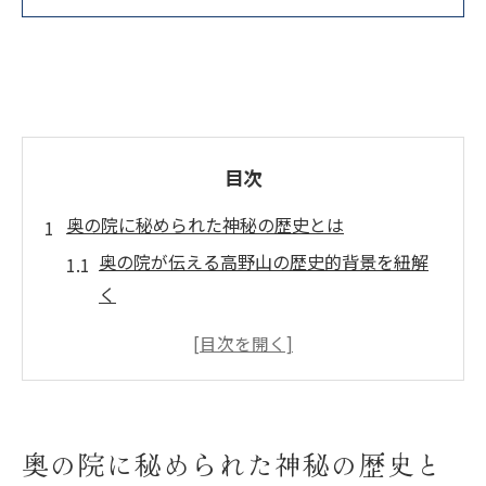
目次
奥の院に秘められた神秘の歴史とは
奥の院が伝える高野山の歴史的背景を紐解
く
奥の院に隠された聖地の神秘と伝承を探る
視点
奥の院と高野山が歩んだ文化的変遷を知る
意義
奥の院に秘められた神秘の歴史と
奥の院の歴史とスピリチュアルな側面の関