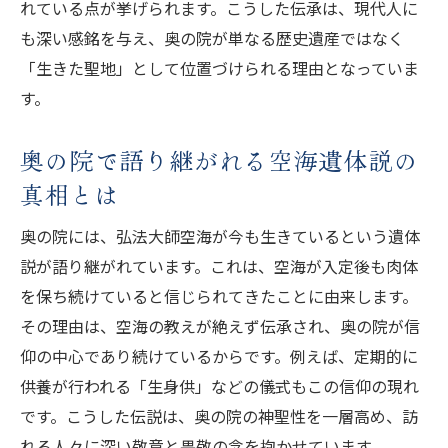
れている点が挙げられます。こうした伝承は、現代人に
奥の院知識を活かして安らぎを体験する方
も深い感銘を与え、奥の院が単なる歴史遺産ではなく
法
「生きた聖地」として位置づけられる理由となっていま
奥の院で過ごす時間が心に残る理由を解説
す。
奥の院で語り継がれる空海遺体説の
真相とは
奥の院には、弘法大師空海が今も生きているという遺体
説が語り継がれています。これは、空海が入定後も肉体
を保ち続けていると信じられてきたことに由来します。
その理由は、空海の教えが絶えず伝承され、奥の院が信
仰の中心であり続けているからです。例えば、定期的に
供養が行われる「生身供」などの儀式もこの信仰の現れ
です。こうした伝説は、奥の院の神聖性を一層高め、訪
れる人々に深い敬意と畏敬の念を抱かせています。