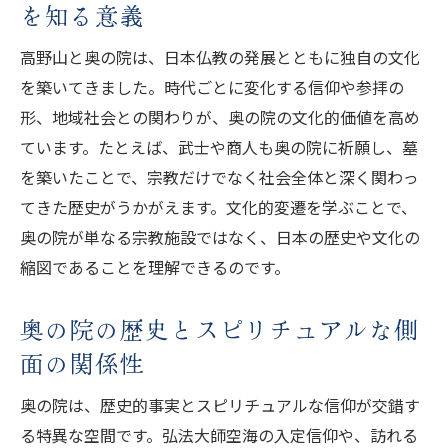
を知る意義
紹介
高野山と奥の院は、日本仏教の発展とともに独自の文化
高野山奥の院で体感できるスピリチュアル体験
を築いてきました。時代ごとに変化する信仰や参拝の
奥の院で体感するスピリチュアルな空気や
形、地域社会との関わりが、奥の院の文化的価値を高め
雰囲気
ています。たとえば、武士や商人も奥の院に祈願し、墓
奥の院知識が導く高野山の不思議な体験の
を築いたことで、宗教だけでなく社会全体と深く関わっ
数々
てきた歴史がうかがえます。文化的変遷を学ぶことで、
奥の院で起こる心の癒しと安らぎの理由を
奥の院が単なる宗教施設ではなく、日本の歴史や文化の
探る
縮図であることを理解できるのです。
奥の院参拝時に得られる霊的なメッセージ
とは
奥の院の歴史とスピリチュアルな側
奥の院でしか味わえないスピリチュアルな
面の関係性
現象
奥の院は、歴史的事実とスピリチュアルな信仰が交錯す
奥の院とスピリチュアルの深い結びつきを
る特異な空間です。弘法大師空海の入定信仰や、訪れる
解説