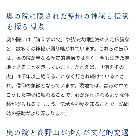
奥の院と空海に関する豆知識を深めるポイ
奥の院に隠された聖地の神秘と伝承
ント
を探る視点
消えずの火の真実が語る奥の院の魅力
奥の院に灯る消えずの火が伝える神秘の意
奥の院には「消えずの火」や弘法大師空海の入定伝説な
味
ど、数多くの神秘が語り継がれています。これらの伝承
消えずの火の歴史と奥の院の信仰の深さを
は、奥の院が単なる歴史的遺構ではなく、今も生きた聖
知る
地であることを示しています。たとえば、「消えずの
火」は千年以上絶えることなく灯され続けているとさ
奥の院の消えずの火と参拝体験の関係性を
れ、信仰の象徴となっています。現地では、静寂の中で
考察
こうした神秘に触れることで、心が浄化されるような体
奥の院知識で読み解く消えずの火の起源と
験が得られるでしょう。伝承や神秘を知ることで、訪問
伝承
時の感動がより深まります。
消えずの火が持つスピリチュアルな象徴性
と奥の院
奥の院と高野山が歩んだ文化的変遷
奥の院にまつわる不思議な火のエピソード