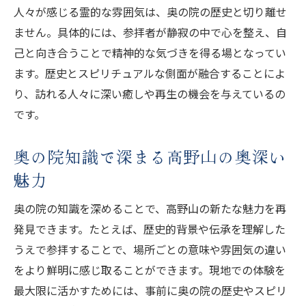
人々が感じる霊的な雰囲気は、奥の院の歴史と切り離せ
参拝時に知っておきたい奥の院の心得
ません。具体的には、参拝者が静寂の中で心を整え、自
奥の院参拝で守るべきマナーと心得を解説
己と向き合うことで精神的な気づきを得る場となってい
奥の院知識で身につく参拝ルールと注意点
ます。歴史とスピリチュアルな側面が融合することによ
奥の院の撮影禁止エリアの意味と配慮する
り、訪れる人々に深い癒しや再生の機会を与えているの
理由
です。
奥の院参拝時に気をつけたい禁止事項と体
験談
奥の院知識で深まる高野山の奥深い
奥の院を訪れる際のおすすめの心構えを紹
魅力
介
奥の院の知識を深めることで、高野山の新たな魅力を再
奥の院の心得が特別な参拝体験へと導く
発見できます。たとえば、歴史的背景や伝承を理解した
不思議な現象と奥の院での実話エピソード
うえで参拝することで、場所ごとの意味や雰囲気の違い
奥の院で体験された不思議な現象の実例を
をより鮮明に感じ取ることができます。現地での体験を
紹介
最大限に活かすためには、事前に奥の院の歴史やスピリ