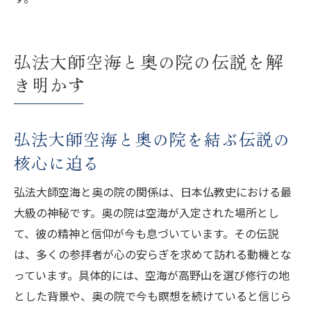
奥の院で雨がもたらす心の癒しと安らぎを
考察
雨の日に奥の院を訪れる際の心得と楽しみ
弘法大師空海と奥の院の伝説を解
方
き明かす
奥の院の雨とスピリチュアルな結びつきを
解説
弘法大師空海と奥の院を結ぶ伝説の
奥の院知識で深まる心の癒しと安らぎ
核心に迫る
奥の院知識がもたらす心の安らぎの理由を
探る
弘法大師空海と奥の院の関係は、日本仏教史における最
奥の院で感じる癒しの力とスピリチュアル
大級の神秘です。奥の院は空海が入定された場所とし
効果
て、彼の精神と信仰が今も息づいています。その伝説
は、多くの参拝者が心の安らぎを求めて訪れる動機とな
奥の院参拝で得られる精神的な癒しの実感
っています。具体的には、空海が高野山を選び修行の地
奥の院が心の健康に与える影響と魅力を紹
とした背景や、奥の院で今も瞑想を続けていると信じら
介