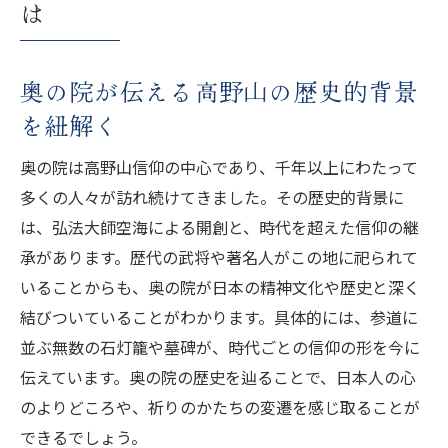
は
係性
奥の院知識で深まる高野山の奥深い魅力
奥の院にまつわる秘密と参拝者の体験談か
奥の院が伝える高野山の歴史的背景
ら学ぶ
を紐解く
弘法大師空海と奥の院の伝説を解き明かす
奥の院は高野山信仰の中心であり、千年以上にわたって
弘法大師空海と奥の院を結ぶ伝説の核心に
多くの人々が訪れ続けてきました。その歴史的背景に
迫る
は、弘法大師空海による開創と、時代を超えた信仰の継
奥の院で語り継がれる空海遺体説の真相と
承があります。歴代の武将や著名人がこの地に祀られて
は
いることからも、奥の院が日本の精神文化や歴史と深く
奥の院知識で知る空海の入定と高野山の逸
結びついていることがわかります。具体的には、参道に
話
並ぶ無数の石灯籠や墓碑が、時代ごとの信仰の形を今に
奥の院伝説が現代人に与えるスピリチュア
伝えています。奥の院の歴史を辿ることで、日本人の心
ルな影響
のよりどころや、祈りのかたちの変遷を感じ取ることが
できるでしょう。
空海と奥の院が持つ宗教的意義を解説する