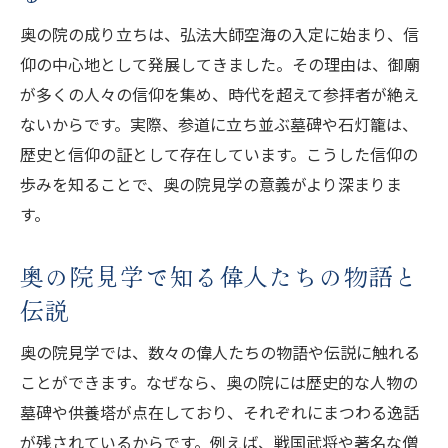
神聖な奥の院を楽しむための基本情報
奥の院の成り立ちは、弘法大師空海の入定に始まり、信
奥の院見学に役立つ参拝時間と拝観ルール
仰の中心地として発展してきました。その理由は、御廟
奥の院の拝観料や受付方法の最新情報
が多くの人々の信仰を集め、時代を超えて参拝者が絶え
奥の院見学のための事前準備と当日の流れ
ないからです。実際、参道に立ち並ぶ墓碑や石灯籠は、
奥の院を安心して巡るための基礎知識
歴史と信仰の証として存在しています。こうした信仰の
奥の院見学で必ずチェックしたい注意事項
歩みを知ることで、奥の院見学の意義がより深まりま
す。
参道散策で体験する奥の院の奥深さ
奥の院見学で味わう参道の静寂と自然美
奥の院見学で知る偉人たちの物語と
奥の院参道に点在する歴史的な見どころ
伝説
奥の院見学で出会う杉並木と苔むした石畳
奥の院見学では、数々の偉人たちの物語や伝説に触れる
奥の院参道を歩きながら感じる信仰の歴史
ことができます。なぜなら、奥の院には歴史的な人物の
奥の院見学で心に残る参道の魅力とは
墓碑や供養塔が点在しており、それぞれにまつわる逸話
奥の院のアクセスや駐車場情報も網羅
が残されているからです。例えば、戦国武将や著名な僧