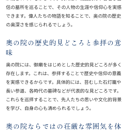
奥の院見学に便利なアクセス方法の紹介
侶の墓所を巡ることで、その人物の生涯や信仰心を実感
奥の院までの公共交通機関と所要時間
できます。偉人たちの物語を知ることで、奥の院の歴史
奥の院見学で利用しやすい駐車場の選び方
の奥深さを感じられるでしょう。
奥の院周辺のアクセス情報と注意点まとめ
奥の院の歴史的見どころと参拝の意
奥の院見学時の移動手段と混雑対策のコツ
味
奥の院には、御廟をはじめとした歴史的見どころが多く
存在します。これは、参拝することで歴史や信仰の意義
を実感できるからです。具体的には、苔むした石灯籠や
長い参道、各時代の墓碑などが代表的な見どころです。
これらを巡拝することで、先人たちの思いや文化的背景
を学び、自身の心も清められるでしょう。
奥の院ならではの荘厳な雰囲気を体