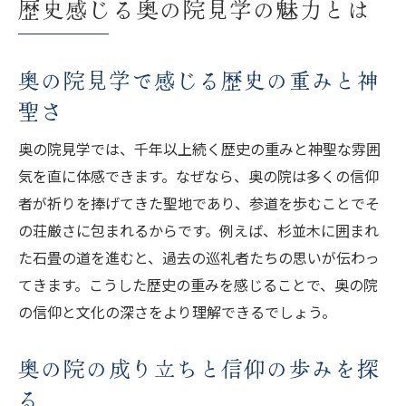
歴史感じる奥の院見学の魅力とは
奥の院参拝ルートの基本と見学ポイント
奥の院見学で巡る参道のおすすめ順路案内
奥の院見学で感じる歴史の重みと神
奥の院参拝マップ活用で効率的な見学を実
聖さ
現
奥の院の参拝所要時間と回り方の工夫
奥の院見学では、千年以上続く歴史の重みと神聖な雰囲
奥の院見学時に押さえたい参拝ルートの秘
気を直に体感できます。なぜなら、奥の院は多くの信仰
訣
者が祈りを捧げてきた聖地であり、参道を歩むことでそ
の荘厳さに包まれるからです。例えば、杉並木に囲まれ
奥の院見学なら知っておきたい拝観マナー
た石畳の道を進むと、過去の巡礼者たちの思いが伝わっ
奥の院見学に必要な基本的な拝観マナー
てきます。こうした歴史の重みを感じることで、奥の院
奥の院参拝で守るべき礼儀と作法を知る
の信仰と文化の深さをより理解できるでしょう。
奥の院見学で気をつけたい静寂の保ち方
奥の院の撮影・拝観マナーと注意点の確認
奥の院の成り立ちと信仰の歩みを探
奥の院参拝時の服装と心構えを押さえる
る