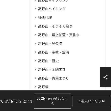
高野山サイクリング
高野山ハイキング
精進料理
高野山・そうそく祭り
高野山・壇上伽藍・真言宗
高野山・奥の院
高野山・宗教・空海
高野山・歴史
高野山・金剛峯寺
高野山・青葉まつり
高野槙
龍神温泉
お問い合わせはこち
0736-56-2341
ご購入はこちら
ら
奥の院