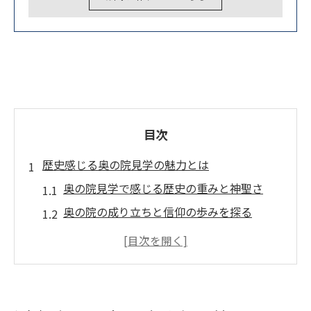
目次
歴史感じる奥の院見学の魅力とは
奥の院見学で感じる歴史の重みと神聖さ
奥の院の成り立ちと信仰の歩みを探る
奥の院見学で知る偉人たちの物語と伝説
奥の院の歴史的見どころと参拝の意味
奥の院ならではの荘厳な雰囲気を体感
奥の院で参拝ルートを効率よく巡る方法