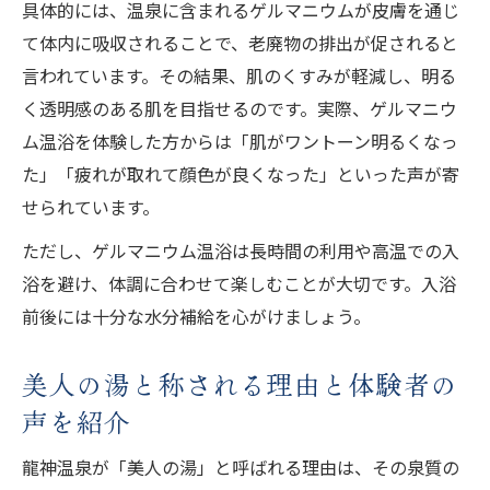
具体的には、温泉に含まれるゲルマニウムが皮膚を通じ
健康志向の女性におすすめの入浴メリット
て体内に吸収されることで、老廃物の排出が促されると
口コミで話題の効能とリフレッシュポイン
言われています。その結果、肌のくすみが軽減し、明る
ト
く透明感のある肌を目指せるのです。実際、ゲルマニウ
ム温浴を体験した方からは「肌がワントーン明るくなっ
日帰りでも満喫できるリフレッシュ温泉旅
た」「疲れが取れて顔色が良くなった」といった声が寄
龍神温泉の日帰り利用で手軽に美肌体験
せられています。
日帰り料金とおすすめのリフレッシュプラ
ン解説
ただし、ゲルマニウム温浴は長時間の利用や高温での入
浴を避け、体調に合わせて楽しむことが大切です。入浴
アクセス方法や駐車場情報でストレスフリ
前後には十分な水分補給を心がけましょう。
ー旅
龍神温泉周辺の食べ歩きや自然散策の楽し
美人の湯と称される理由と体験者の
み方
声を紹介
短時間でも実感できる温泉の癒し効果に注
目
龍神温泉が「美人の湯」と呼ばれる理由は、その泉質の