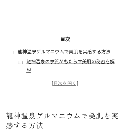
目次
龍神温泉ゲルマニウムで美肌を実感する方法
龍神温泉の泉質がもたらす美肌の秘密を解
説
ゲルマニウムの効果で透明感ある肌を目指
すポイント
美人の湯と称される理由と体験者の声を紹
介
龍神温泉ゲルマニウムで美肌を実
龍神温泉で健康と美容が両立できる入浴法
感する方法
とは