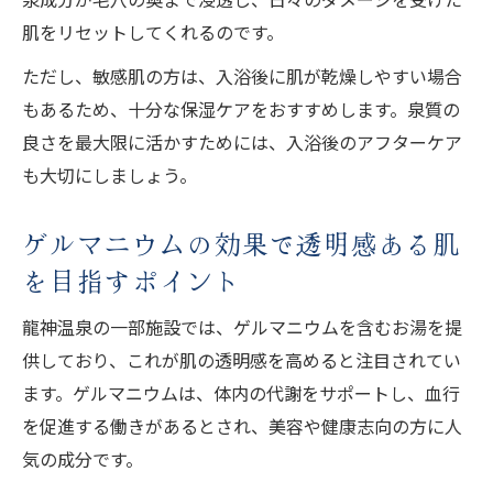
を紐解く
肌をリセットしてくれるのです。
肌に優しい龍神温泉の泉質の特徴を詳しく
ただし、敏感肌の方は、入浴後に肌が乾燥しやすい場合
解説
もあるため、十分な保湿ケアをおすすめします。泉質の
美肌成分ゲルマニウムの働きと実感できる
良さを最大限に活かすためには、入浴後のアフターケア
効果
も大切にしましょう。
利用者から高評価を集める美肌体験の魅力
ゲルマニウムの効果で透明感ある肌
ランキングでも注目される理由と選ばれる
ポイント
を目指すポイント
ゲルマニウムの効能が注目される龍神温泉
龍神温泉の一部施設では、ゲルマニウムを含むお湯を提
龍神温泉で注目されるゲルマニウムの効能
供しており、これが肌の透明感を高めると注目されてい
とは
ます。ゲルマニウムは、体内の代謝をサポートし、血行
血行促進や疲労回復に効果的なゲルマニウ
を促進する働きがあるとされ、美容や健康志向の方に人
ム体験
気の成分です。
美肌づくりに役立つ龍神温泉の成分解説