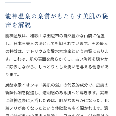
宿泊や日帰り利用で美肌ケアを楽しむコツ
自然あふれる龍神温泉の癒し体験ガイド
龍神温泉の泉質がもたらす美肌の秘
龍神温泉の自然に囲まれた癒しの空間を満
密を解説
喫する方法
龍神温泉は、和歌山県田辺市の自然豊かな山間に位置
森林浴と温泉で心身のストレスをリセット
し、日本三美人の湯としても知られています。その最大
する体験
の特徴は、ナトリウム炭酸水素塩泉という泉質にありま
龍神温泉で味わう四季折々の景色と癒し効
す。これは、肌の表面を柔らかくし、古い角質を穏やか
果
に除去しながら、しっとりとした潤いを与える働きがあ
女性に人気の自然体験とリフレッシュプラ
ります。
ンを解説
炭酸水素イオンは「美肌の湯」の代表的成分で、皮膚の
アクセスしやすい龍神温泉周辺の癒しスポ
新陳代謝を促進し、透明感のある肌へと導きます。実際
ット紹介
に龍神温泉に入浴した後は、肌がなめらかになった、化
美人の湯と評価される理由を探る
粧ノリが良くなったという体験談も多く聞かれます。温
龍神温泉が美人の湯と呼ばれる背景と歴史
泉成分が毛穴の奥まで浸透し、日々のダメージを受けた