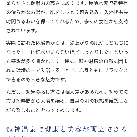
泉質の秘密と美肌効果を徹底分析
柔らかさと保湿力の高さにあります。炭酸水素塩泉特有
の滑らかなお湯が、肌をしっとり包み込み、入浴後も長
龍神温泉の泉質が肌に与える優れた効果を
時間うるおいを保ってくれるため、多くの女性から支持
分析
されています。
pH値や成分から分かる美肌へのアプローチ
ゲルマニウム配合泉質のメカニズムを解説
実際に訪れた体験者からは「湯上がりの肌がもちもちに
なった」「化粧水がいらないほどしっとりした」といっ
体験者が感じる美人の湯の違いを実感する
た感想が多く聞かれます。特に、龍神温泉の自然に囲ま
理由
れた環境の中で入浴することで、心身ともにリラックス
科学的視点から見る龍神温泉の美肌効能
できるのも大きな魅力です。
ただし、効果の感じ方には個人差があるため、初めての
方は短時間から入浴を始め、自身の肌の状態を確認しな
がら楽しむことをおすすめします。
龍神温泉で健康と美容が両立できる