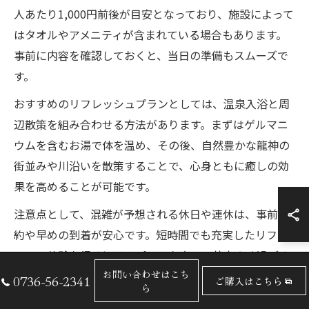
人あたり1,000円前後が目安となっており、施設によって
はタオルやアメニティが含まれている場合もあります。
事前に内容を確認しておくと、当日の準備もスムーズで
す。
おすすめのリフレッシュプランとしては、温泉入浴と周
辺散策を組み合わせる方法があります。まずはゲルマニ
ウムを含むお湯で体を温め、その後、自然豊かな龍神の
街並みや川沿いを散策することで、心身ともに癒しの効
果を高めることが可能です。
注意点として、混雑が予想される休日や連休は、事前予
約や早めの到着が安心です。短時間でも充実したリフレ
ッシュ体験を得るには、プランを立てて効率よく過ごす
お問い合わせはこち
ことがポイントとなります。
0736-56-2341
ご購入はこちら
ら