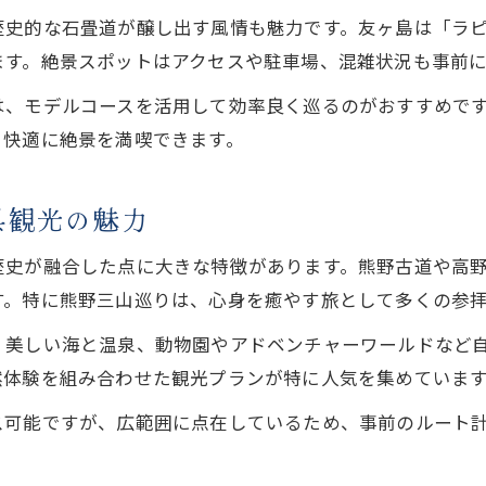
自然美と食の和歌山県観光の楽しみ方
史的な石畳道が醸し出す風情も魅力です。友ヶ島は「ラピ
和歌山県観光で自然美と絶品グルメを満喫
ます。絶景スポットはアクセスや駐車場、混雑状況も事前に
和歌山県観光グルメで地元の味覚を体感
は、モデルコースを活用して効率良く巡るのがおすすめで
和歌山県の自然スポットで思い出づくり
り快適に絶景を満喫できます。
和歌山県観光でおすすめの食体験と楽しみ方
和歌山県観光モデルコースで食も堪能する旅
県観光の魅力
歴史感じる和歌山県おすすめ体験ガイド
歴史が融合した点に大きな特徴があります。熊野古道や高
和歌山県観光で歴史体験に触れる旅の魅力
す。特に熊野三山巡りは、心身を癒やす旅として多くの参
和歌山県の歴史名所で学ぶ観光ガイド
、美しい海と温泉、動物園やアドベンチャーワールドなど
和歌山県観光で味わう伝統体験の楽しさ
然体験を組み合わせた観光プランが特に人気を集めていま
歴史好き必見の和歌山県観光スポット紹介
ス可能ですが、広範囲に点在しているため、事前のルート
和歌山県観光で知る歴史文化と体験の魅力
大人も楽しめる和歌山県観光地の魅力発見