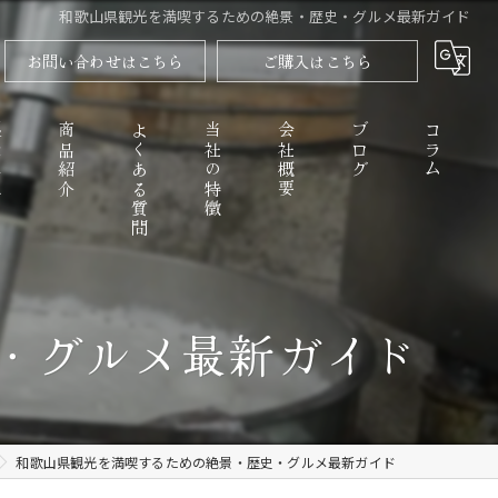
和歌山県観光を満喫するための絶景・歴史・グルメ最新ガイド
お問い合わせはこちら
ご購入はこちら
程
商品紹介
よくある質問
当社の特徴
会社概要
ブログ
コラム
高野山のごまとうふ
・グルメ最新ガイド
精進料理
なめらか
和歌山県観光を満喫するための絶景・歴史・グルメ最新ガイド
お取り寄せ