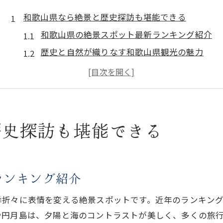
和歌山県なら絶景と歴史探訪も堪能できる
和歌山県の絶景スポット最新ランキング紹介
歴史と自然が織りなす和歌山県観光の魅力
和歌山県観光地めぐりで心に残る体験を
和歌山県観光で外せない名所の見どころ
和歌山県観光のベストシーズンはいつ？
知られざる和歌山県観光穴場スポット特集
歴史探訪も堪能できる
和歌山県観光穴場で味わう静かな絶景体験
和歌山県の穴場スポットで大人も満足の旅
和歌山県のおもしろスポットを深堀り紹介
ランキング紹介
地元で人気の和歌山県観光穴場を巡るコツ
季折々に表情を変える絶景スポットです。近年のランキン
家族や友人と行きたい和歌山県の隠れ名所
や円月島は、夕陽と海のコントラストが美しく、多くの旅