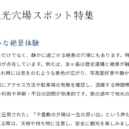
観光穴場スポット特集
かな絶景体験
トだけでなく、静かに過ごせる絶景の穴場にもあります。
所が点在しています。例えば、友ヶ島は歴史遺構と絶景が
暮れ時には息をのむような景色が広がり、写真愛好家や静
前にアクセス方法や駐車場の有無を確認し、混雑する時間
ー利用や早朝・平日の訪問が効果的です。旅の途中で地元
に圧倒された」「千畳敷の夕陽は一生の思い出」という声
巡る際は、天候や持ち物に注意し、安全に観光を楽しみま