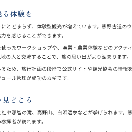
和歌山県観光で大人が楽しむ癒しスポット
残る体験を
大人旅におすすめの和歌山県観光地紹介
和歌山県で大人も満足する観光穴場体験
りにとどまらず、体験型観光が増えています。熊野古道の
和歌山県観光で非日常を味わうスポット特集
魅力を感じることができます。
和歌山県観光で大人の遊び場を満喫する方法
を使ったワークショップや、漁業・農業体験などのアクテ
和歌山県観光で心癒すリラクゼーション旅
現地の人と交流することで、旅の思い出がより深まります。
和歌山県観光で癒しの温泉体験を満喫
あるため、旅行計画の段階で公式サイトや観光協会の情報
和歌山県観光で心安らぐリラクゼーション法
ジュール管理が成功のカギです。
和歌山県観光で自然と温泉を楽しむ旅提案
和歌山県観光で疲れを癒すスポット紹介
の見どころ
和歌山県観光でリラックスできる過ごし方
大社や那智の滝、高野山、白浜温泉などが挙げられます。
の参拝者が訪れます。