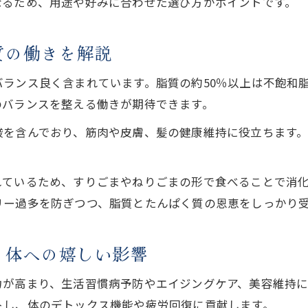
なるため、用途や好みに合わせた選び方がポイントです。
毎日のごま摂取で変わる体の調子
毎日の胡麻摂取が健康維持に与える効果
質の働きを解説
胡麻・胡麻豆腐を続けることで感じる体調変化
ごまを毎日食べるとどうなる？実感できる変化
ランス良く含まれています。脂質の約50％以上は不飽和
森下商店総本舗おすすめ胡麻の食べ方アイデア
のバランスを整える働きが期待できます。
高野山伝統食に学ぶごまの継続摂取の重要性
酸を含んでおり、筋肉や皮膚、髪の健康維持に役立ちます
セサミンの抗酸化力がもたらす健康
胡麻に含まれるセサミンの抗酸化力を解明
れているため、すりごまやねりごまの形で食べることで消
胡麻の抗酸化成分が老化予防に効果的な理由
リー過多を防ぎつつ、脂質とたんぱく質の恩恵をしっかり
高野山と森下商店総本舗が語るセサミンの魅力
胡麻豆腐で上手に摂るセサミンの健康効果
？体への嬉しい影響
胡麻のセサミンが肝臓を守る作用に注目
力が高まり、生活習慣病予防やエイジングケア、美容維持に
トし、体のデトックス機能や疲労回復に貢献します。