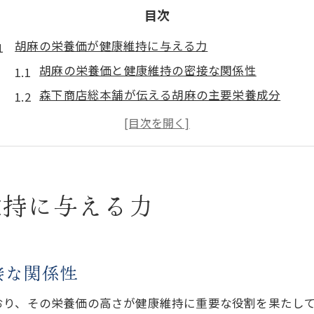
目次
胡麻の栄養価が健康維持に与える力
胡麻の栄養価と健康維持の密接な関係性
森下商店総本舗が伝える胡麻の主要栄養成分
胡麻に豊富な脂質・たんぱく質の働きを解説
ごまを毎日食べるとどうなる？体への嬉しい影響
五大栄養素から見る胡麻の健康効果の真実
胡麻豆腐の魅力を引き出す栄養素解説
維持に与える力
胡麻豆腐に含まれる胡麻の高い栄養価を徹底解説
高野山ゆかりの胡麻豆腐がもたらす健康効果
胡麻豆腐のたんぱく質と脂質のバランスの良さ
接な関係性
森下商店総本舗が語る胡麻豆腐の栄養素の魅力
おり、その栄養価の高さが健康維持に重要な役割を果たし