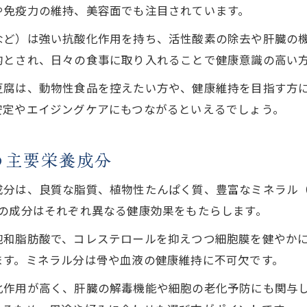
胡麻豆腐で摂れる胡麻のビタミン・ミネラルの特
や免疫力の維持、美容面でも注目されています。
高野山が伝える胡麻の美容効果とは
など）は強い抗酸化作用を持ち、活性酸素の除去や肝臓の
高野山の伝統が証明する胡麻の美容価値
的とされ、日々の食事に取り入れることで健康意識の高い
胡麻のセサミンが美肌づくりに果たす役割
豆腐は、動物性食品を控えたい方や、健康維持を目指す方
胡麻豆腐を日々の美容習慣に取り入れるコツ
安定やエイジングケアにもつながるといえるでしょう。
胡麻の抗酸化作用がエイジングケアに効果的
森下商店総本舗おすすめ胡麻活用で美容をサポー
の主要栄養成分
黒ごまと白ごまの栄養比較で見えた真実
成分は、良質な脂質、植物性たんぱく質、豊富なミネラル
黒ごまと白ごまの栄養価を徹底比較分析
の成分はそれぞれ異なる健康効果をもたらします。
胡麻の種類別に異なる健康・美容効果を解説
飽和脂肪酸で、コレステロールを抑えつつ細胞膜を健やか
黒ごま・白ごまの成分表から見る特徴と違い
ます。ミネラル分は骨や血液の健康維持に不可欠です。
森下商店総本舗が推す胡麻選びのポイント
化作用が高く、肝臓の解毒機能や細胞の老化予防にも関与
黒ごま・白ごまの脂質とたんぱく質の差異を紹介