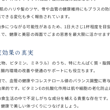
、肌のハリや髪のツヤ、骨や血管の健康維持にもプラスの効
感できる変化も多く報告されています。
多につながる可能性があるため、1日大さじ1杯程度を目
とで、健康と美容の両面でごまの恩恵を最大限に活かせま
康効果の真実
化物、ビタミン、ミネラル）のうち、特にたんぱく質・脂
、腸内環境の改善や便通のサポートにも役立ちます。
酸で、血管の健康やコレステロール値のバランス調整に寄
効果的です。ビタミンEの抗酸化作用は肌や細胞の老化防止
の食生活の中で不足しがちな成分を補える貴重な存在です
、健康で美しい体づくりにつなげましょう。