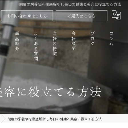
胡麻の栄養価を徹底解析し毎日の健康と美容に役立てる方法
お問い合わせはこちら
ご購入はこちら
程
商品紹介
よくある質問
当社の特徴
会社概要
ブログ
コラム
高野山のごまとうふ
美容に役立てる方法
精進料理
なめらか
胡麻の栄養価を徹底解析し毎日の健康と美容に役立てる方法
お取り寄せ