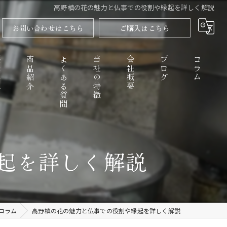
高野槙の花の魅力と仏事での役割や縁起を詳しく解説
お問い合わせはこちら
ご購入はこちら
程
商品紹介
よくある質問
当社の特徴
会社概要
ブログ
コラム
高野山のごまとうふ
起を詳しく解説
精進料理
なめらか
コラム
高野槙の花の魅力と仏事での役割や縁起を詳しく解説
お取り寄せ