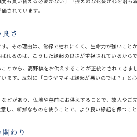
何度も買い替える必要がない」「控えめな花姿が心を落ち
高野槙の切り花が季節行事に選ばれる理由
評価されています。
行事ごとに適した高野槙の切り花活用術
季節の花として高野槙を飾る魅力とは
の良さ
高野槙の花で行事を彩る飾り方のコツ
です。その理由は、常緑で枯れにくく、生命力が強いこと
高野槙切り花の長持ちさせるポイント
選ばれるのは、こうした縁起の良さが重視されているから
知って安心高野槙の正しいお供え方法
ることから、高野槙をお供えすることが正統とされてきま
高野槙の正しいお供え方法と基本マナー
ています。反対に「コウヤマキは縁起が悪いのでは？」と
高野槙のお供えで大切にしたい注意点
仏壇・お墓での高野槙お供え方法の違い
」などがあり、仏壇や墓前にお供えすることで、故人やご
高野槙の切り花をお供えする際の流れ
注意し、新鮮なものを使うことで、より良い縁起を保つこと
高野槙お供えで避けたいタブーと対策
い関わり