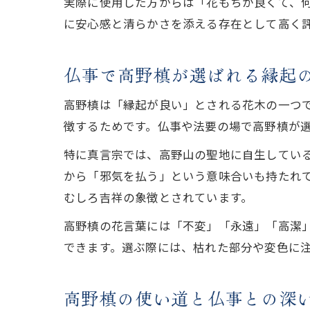
実際に使用した方からは「花もちが良くて、
に安心感と清らかさを添える存在として高く
仏事で高野槙が選ばれる縁起
高野槙は「縁起が良い」とされる花木の一つ
徴するためです。仏事や法要の場で高野槙が
特に真言宗では、高野山の聖地に自生してい
から「邪気を払う」という意味合いも持たれ
むしろ吉祥の象徴とされています。
高野槙の花言葉には「不変」「永遠」「高潔
できます。選ぶ際には、枯れた部分や変色に
高野槙の使い道と仏事との深