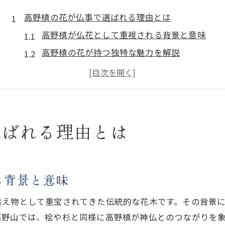
高野槙の花が仏事で選ばれる理由とは
高野槙が仏花として重視される背景と意味
高野槙の花が持つ独特な魅力を解説
仏事で高野槙が選ばれる縁起の良さ
高野槙の使い道と仏事との深い関わり
高野槙花が仏事に与える安心感と信頼
仏壇のお供えに最適な高野槙の魅力
選ばれる理由とは
高野槙の花が仏壇に適している理由とは
高野槙のお供えで得られる心の安らぎ
高野槙の切り花を仏壇に飾るメリット
る背景と意味
仏壇用高野槙の正しい選び方と保存法
供え物として重宝されてきた伝統的な花木です。その背景
高野槙の香りや花言葉がもたらす効果
高野山では、桧や杉と同様に高野槙が神仏とのつながりを