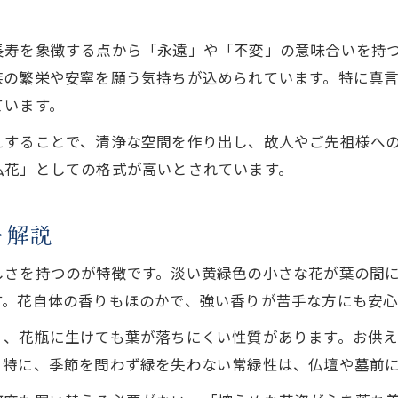
縁起の観点から考える高野槙の花
高野槙は縁起が良いとされる理由を解説
長寿を象徴する点から「永遠」や「不変」の意味合いを持
コウヤマキの縁起の捉え方と注意点
族の繁栄や安寧を願う気持ちが込められています。特に真
高野槙の花言葉に込められた意味とは
ています。
縁起が悪いとされる場合の高野槙の扱い
えすることで、清浄な空間を作り出し、故人やご先祖様へ
仏事にふさわしい高野槙の選び方の要点
仏花」としての格式が高いとされています。
宗派ごとに異なる高野槙の使い方を解説
宗派ごとに異なる高野槙の仏花の位置づけ
を解説
高野槙の使い道と宗派別のマナーを知る
しさを持つのが特徴です。淡い黄緑色の小さな花が葉の間
仏壇やお墓で高野槙を使う宗派の特徴
す。花自体の香りもほのかで、強い香りが苦手な方にも安心
高野槙をお供えする際の宗派ごとの注意点
く、花瓶に生けても葉が落ちにくい性質があります。お供
宗派による高野槙の花の選び方と心得
。特に、季節を問わず緑を失わない常緑性は、仏壇や墓前
高野槙の切り花で季節行事を彩るヒント