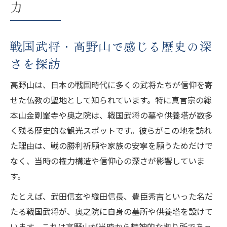
力
高野山の観光スポットで感じる戦国の息吹
戦国武将・高野山の観光スポット巡り方ガ
戦国武将・高野山で感じる歴史の深
イド
さを探訪
高野山で訪れたい戦国武将ゆかりの名所案
内
高野山は、日本の戦国時代に多くの武将たちが信仰を寄
観光スポットで学ぶ戦国武将と高野山の歴
せた仏教の聖地として知られています。特に真言宗の総
史
本山金剛峯寺や奥之院は、戦国武将の墓や供養塔が数多
戦国武将ファン必見の高野山観光スポット
く残る歴史的な観光スポットです。彼らがこの地を訪れ
特集
た理由は、戦の勝利祈願や家族の安寧を願うためだけで
高野山に残る戦国時代の息吹を感じる旅
なく、当時の権力構造や信仰心の深さが影響していま
す。
歴史好き必見の高野山パワースポット案内
戦国武将・高野山のパワースポット巡りの
たとえば、武田信玄や織田信長、豊臣秀吉といった名だ
魅力
たる戦国武将が、奥之院に自身の墓所や供養塔を設けて
歴史好きが巡る高野山の戦国武将ゆかりの
います。これは高野山が当時から精神的な拠り所であっ