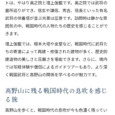
トは、やはり奥之院と壇上伽藍です。奥之院では武将の
墓所巡りができ、信玄や謙信、秀吉、信長といった有名
武将の供養塔が並ぶ光景は圧巻です。訪問時は静かな雰
囲気の中、戦国時代の人物たちの歴史を感じることがで
きます。
壇上伽藍では、根本大塔や金堂など、戦国時代に武将た
ちの寄進によって再建・修復された建物が多く、歴史的
建造物の美しさと荘厳さを堪能できます。さらに、境内
では写経体験や僧侶によるガイドツアーもあり、より深
く戦国武将と高野山の関係を学べるのが魅力です。
高野山に残る戦国時代の息吹を感じ
る旅
高野山を歩くと、戦国時代の息吹が今も色濃く残ってい