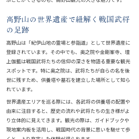
高野山の自然と伝統が織りなす食べ歩き巡
り
高野山の世界遺産で紐解く戦国武将
観光スポット近くで楽しむ高野山の味覚体
の足跡
験
高野山は「紀伊山地の霊場と参詣道」として世界遺産に
戦国武将と高野山の名物グルメ巡りの魅力
登録されています。その中でも、奥之院や金剛峯寺、壇
高野山で食べ歩きを満喫！戦国武将の逸話
上伽藍は戦国武将たちの信仰の深さを物語る重要な観光
も
スポットです。特に奥之院は、武将たちが自らの名を後
世に残すため、供養塔や墓石を建立した場所として知ら
れています。
世界遺産エリアを巡る際には、各武将の供養塔の配置や
由来に注目すると、歴史の流れや武将たちの生き様がよ
り立体的に見えてきます。観光の際は、ガイドブックや
現地案内板を活用し、戦国時代の背景に思いを馳せて歩
くと、より充実した体験が得られます。