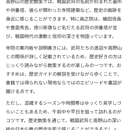
高野山の歴史散策では、戦国武将の名前が刻まれた墓所
や供養塔、彼らが関わった寺院建築など、歴史の痕跡を
身近に感じることができます。特に奥之院は、織田信長
や豊臣秀吉、徳川家康など名だたる武将の供養塔が並
び、戦国時代の激動と信仰の深さを物語っています。
寺院の案内板や説明書きには、武将たちの逸話や高野山
との関係が詳しく記載されているため、歴史好きの方は
じっくり読みながら散策するのが楽しみの一つです。お
すすめは、歴史ガイドの解説を受けながら歩くことで、
書籍では得られない現地ならではのエピソードや裏話が
聞ける点です。
ただし、混雑するシーズンや時間帯はゆっくり見学しづ
らいこともあるため、午前中や平日を狙って訪れるのが
コツです。歴史散策を通じて、戦国武将と高野山の深い
絆や日本仏教の歴史を肌で感じることができるでしょ