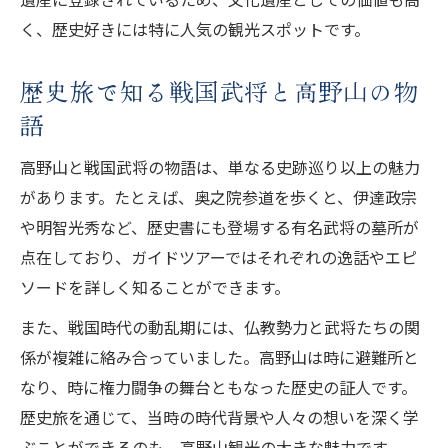
高野山の観光スポットで寺院巡りを楽しも
く、歴史好きには特に人気の観光スポットです。
う
半日モデルコースで巡る高野山の文化遺産
歴史旅で知る戦国武将と高野山の物
戦国武将・高野山の半日モデルコース徹底
語
解説
高野山と戦国武将の物語は、単なる史跡巡り以上の魅力
高野山観光スポットを半日で効率よく巡る
があります。たとえば、奥之院参道を歩くと、伊達政宗
方法
や明智光秀など、歴史書にも登場する有名武将の墓所が
戦国武将ゆかりの地を半日で巡る高野山旅
点在しており、ガイドツアーではそれぞれの逸話やエピ
高野山の文化遺産と戦国武将を同時に体験
ソードを詳しく知ることができます。
半日モデルコースで高野山観光スポット制
また、戦国時代の動乱期には、仏教勢力と武将たちの関
覇
係が複雑に絡み合っていました。高野山は時に避難所と
自然と伝統が息づく高野山で食べ歩き体験
なり、時に権力闘争の舞台ともなった歴史の証人です。
戦国武将・高野山の食べ歩きで歴史を感じ
歴史旅を通じて、当時の時代背景や人々の想いを深く学
る
ぶことができるのも、高野山観光の大きな魅力です。