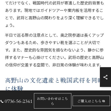
てだけでなく、戦国時代の武将が寄進した歴史的背景も
あります。現地ではガイドツアーや案内板を活用するこ
とで、武将と高野山の関わりをより深く理解できるでし
ょう。
半日で巡る際の注意点として、奥之院参道は長くアップ
ダウンもあるため、歩きやすい靴を選ぶことが大切で
す。また、歴史的な雰囲気を損なわないよう、静かに参
拝するマナーも心掛けてください。武将の歴史と高野山
の信仰が交差する空間で、非日常の体験が味わえます。
高野山の文化遺産と戦国武将を同時
に体験
高野山は、世界遺産にも登録された歴史的建造物や仏教
お問い合わせはこち
0736-56-2341
ご購入はこちら
ら
文化が色濃く残るエリアです。戦国武将が寄進や参詣を