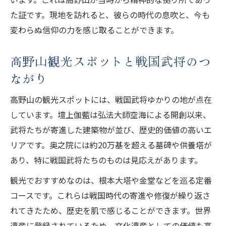
地
た証です。現地を訪れると、彼らの時代の息吹と、今も
変わらぬ信仰の力を感じ取ることができます。
高野山パワースポットで感じる戦国時代の
面影
高野山観光スポットと戦国武将のつ
戦国武将と高野山を結ぶパワースポット体
ながり
験
高野山の観光スポットで歴史とご利益を享
高野山の観光スポットには、戦国武将ゆかりの地が点在
受
しています。壇上伽藍は弘法大師空海による開創以来、
戦国武将ゆかりの寺院と高野山探訪を楽しむ
武将たちが寄進した建築物が並び、歴史的価値の高いエ
リアです。奥之院には約20万基を超える墓碑や供養塔が
戦国武将・高野山で寺院巡りを満喫する方
あり、特に戦国武将たちのものは見応えがあります。
法
歴史散策で出会う戦国武将と高野山の寺院
観光でおすすめなのは、根本大塔や金堂などを巡る定番
戦国武将ゆかりの寺院で高野山の魅力発見
コースです。これらは戦国時代の寄進や修復が繰り返さ
れてきたため、歴史を肌で感じることができます。世界
寺院で感じる高野山と戦国武将の歴史的絆
遺産に登録されているため、文化遺産としての価値も高