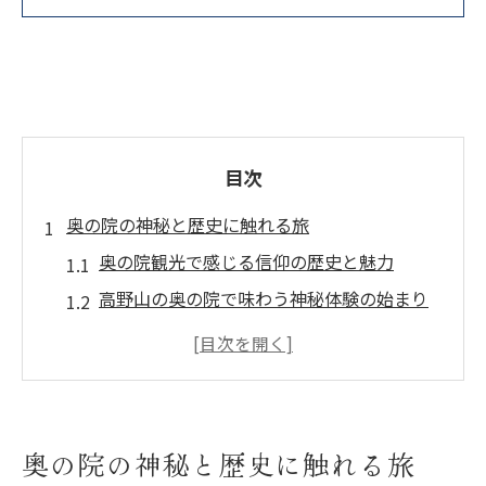
目次
奥の院の神秘と歴史に触れる旅
奥の院観光で感じる信仰の歴史と魅力
高野山の奥の院で味わう神秘体験の始まり
奥の院の歴史背景と参拝の大切な意味
奥の院観光が心に残る理由を徹底解説
戦国武将も訪れた奥の院と歴史の関係性
杉木立の参道で奥の院を満喫
奥の院の神秘と歴史に触れる旅
奥の院観光は杉木立の参道で自然を堪能