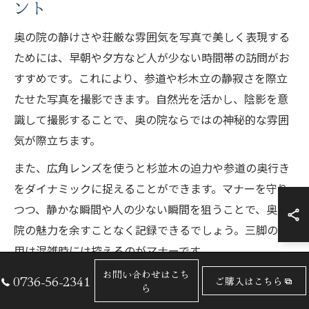
ント
奥の院の静けさや荘厳な雰囲気を写真で美しく表現する
ためには、早朝や夕方など人が少ない時間帯の訪問がお
すすめです。これにより、参道や杉木立の静寂さを際立
たせた写真を撮影できます。自然光を活かし、陰影を意
識して撮影することで、奥の院ならではの神秘的な雰囲
気が際立ちます。
また、広角レンズを使うと杉並木の迫力や参道の奥行き
をダイナミックに捉えることができます。マナーを守り
つつ、静かな瞬間や人の少ない瞬間を狙うことで、奥の
院の魅力を余すことなく記録できるでしょう。三脚の使
用は混雑時には控えるのがマナーです。
お問い合わせはこち
実際に訪れた方からは「早朝の霧に包まれた参道を撮影
0736-56-2341
ご購入はこちら
ら
することで、幻想的な写真が撮れた」という声も多く聞