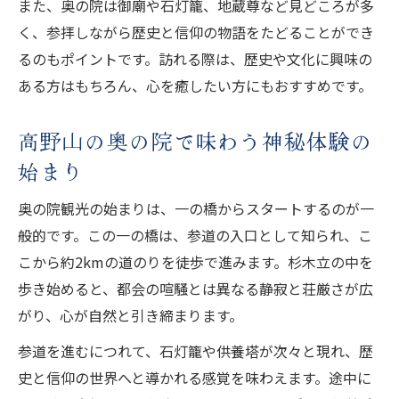
また、奥の院は御廟や石灯籠、地蔵尊など見どころが多
奥の院の参拝ルートとおすすめの歩き方
く、参拝しながら歴史と信仰の物語をたどることができ
奥の院観光で快適に歩くためのヒント
るのもポイントです。訪れる際は、歴史や文化に興味の
奥の院参拝ルールと混雑時の対策ポイント
ある方はもちろん、心を癒したい方にもおすすめです。
奥の院観光で迷わない道案内のコツ
高野山の奥の院で味わう神秘体験の
静寂漂う奥の院を写真で残すコツと注意点
始まり
奥の院観光での写真撮影マナーと注意点
奥の院の静寂を写真で美しく残すヒント
奥の院観光の始まりは、一の橋からスタートするのが一
奥の院観光で撮影禁止エリアに気をつける
般的です。この一の橋は、参道の入口として知られ、こ
奥の院の神秘的な風景を写真で残す極意
こから約2kmの道のりを徒歩で進みます。杉木立の中を
歩き始めると、都会の喧騒とは異なる静寂と荘厳さが広
奥の院観光でSNS映えを狙う撮影の工夫
がり、心が自然と引き締まります。
一の橋から始まる奥の院巡り体験談
参道を進むにつれて、石灯籠や供養塔が次々と現れ、歴
奥の院観光は一の橋から特別な体験が始ま
史と信仰の世界へと導かれる感覚を味わえます。途中に
る