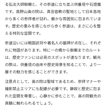
る弘法大師御廟と、その参道に立ち並ぶ供養塔や石燈籠
です。高野山奥の院は、真言密教の聖地として日本各地
から多くの参拝者が訪れ、厳かな雰囲気に包まれていま
す。歴史の重みを感じながら歩く参道は、まさに心を整
える特別な空間です。
参道沿いには戦国武将や著名人の墓碑が点在し、それぞ
れに物語があります。特に一の橋から御廟までのルート
は、歴史ファンには必見のスポットが連なります。観光
の際は、供養塔の由来や歴史背景を知ることで、より一
層その魅力を感じることができます。
注意点として、奥の院は聖域であるため、参拝マナーや
撮影禁止エリアにも配慮が必要です。静寂と歴史に包ま
れた空間を尊重し、心静かに歩むことで、奥の院観光の
真髄に触れられるでしょう。