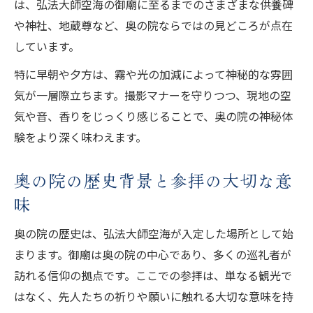
は、弘法大師空海の御廟に至るまでのさまざまな供養碑
一の橋から奥の院への参道で感じる歴史
や神社、地蔵尊など、奥の院ならではの見どころが点在
奥の院観光の魅力を体感した実際のルート
しています。
紹介
特に早朝や夕方は、霧や光の加減によって神秘的な雰囲
一の橋スタートで奥の院を深く味わうコツ
気が一層際立ちます。撮影マナーを守りつつ、現地の空
奥の院観光の歴史巡りを体験談でわかりや
気や音、香りをじっくり感じることで、奥の院の神秘体
すく
験をより深く味わえます。
奥の院の歴史背景と参拝の大切な意
味
奥の院の歴史は、弘法大師空海が入定した場所として始
まります。御廟は奥の院の中心であり、多くの巡礼者が
訪れる信仰の拠点です。ここでの参拝は、単なる観光で
はなく、先人たちの祈りや願いに触れる大切な意味を持