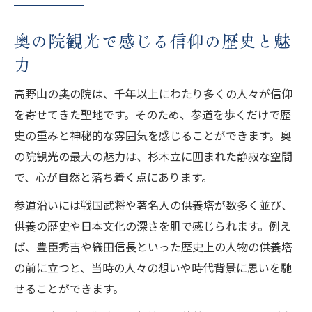
参道散策で奥の院の静寂と風情を味わう
奥の院観光で感じる信仰の歴史と魅
奥の院参道で歴史と自然が交わる瞬間
力
四季折々の奥の院の杉木立を楽しむ方法
奥の院観光で癒される参道の歩き方とは
高野山の奥の院は、千年以上にわたり多くの人々が信仰
を寄せてきた聖地です。そのため、参道を歩くだけで歴
歴史ファン必見の奥の院見どころ解説
史の重みと神秘的な雰囲気を感じることができます。奥
奥の院観光で見逃せない歴史的見どころ
の院観光の最大の魅力は、杉木立に囲まれた静寂な空間
戦国武将の供養塔が語る奥の院の物語
で、心が自然と落ち着く点にあります。
奥の院で注目したい歴史ファン向けスポッ
参道沿いには戦国武将や著名人の供養塔が数多く並び、
ト
供養の歴史や日本文化の深さを肌で感じられます。例え
奥の院観光に役立つ見どころマップ活用術
ば、豊臣秀吉や織田信長といった歴史上の人物の供養塔
奥の院の歴史ある石碑・燈籠の魅力を探る
の前に立つと、当時の人々の想いや時代背景に思いを馳
奥の院参拝時に知っておきたい歩き方
せることができます。
奥の院観光前に知る参拝の基本マナー