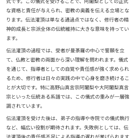
式です。この儀式を受けることで、阿闍梨としての正式
な資格と責任が与えられ、密教の奥義を伝える立場とな
ります。伝法灌頂は単なる通過点ではなく、修行者の精
神的成長と宗派全体の伝統維持に大きな意味を持ってい
ます。
伝法灌頂の過程では、受者が曼荼羅の中心で誓願を立
て、仏教と密教の両面から深い理解を問われます。儀式
を通じて、指導者としての自覚や責任感が強く求められ
るため、修行者は日々の実践の中で心身を磨き続けるこ
とが大切です。特に高野山真言宗阿闍梨や大阿闍梨真言
宗といった伝統ある系譜では、この儀式の重みが一層強
調されています。
伝法灌頂を受けた後は、弟子の指導や寺院での儀式執行
など、幅広い役割が期待されます。失敗例としては、伝
法灌頂後の責任感不足による指導の遅れが挙げられます