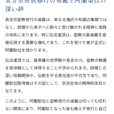
深い絆
真言宗密教修行の奥義は、単なる儀式や知識の集積では
なく、師僧から弟子へと脈々と受け継がれる精神と実践
の体系にあります。特に伝法灌頂は、密教の最奥義を直
接伝授する重要な儀礼であり、これを受けた者が正式に
阿闍梨位を授かります。
伝法灌頂では、曼荼羅の世界観や真言の力、密教の教義
を実体験として体得することが求められます。師僧との
深い信頼関係や、伝統を守る責任感が不可欠であり、阿
闍梨位取得者はその証として、宗派全体の精神的支柱と
なります。
このように、阿闍梨位と密教修行の奥義は切っても切れ
ない関係にあり、阿闍梨となった後も絶えず修行と自己