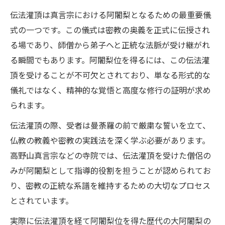
伝法灌頂は真言宗における阿闍梨となるための最重要儀
式の一つです。この儀式は密教の奥義を正式に伝授され
る場であり、師僧から弟子へと正統な法脈が受け継がれ
る瞬間でもあります。阿闍梨位を得るには、この伝法灌
頂を受けることが不可欠とされており、単なる形式的な
儀礼ではなく、精神的な覚悟と高度な修行の証明が求め
られます。
伝法灌頂の際、受者は曼荼羅の前で厳粛な誓いを立て、
仏教の教義や密教の実践法を深く学ぶ必要があります。
高野山真言宗などの寺院では、伝法灌頂を受けた僧侶の
みが阿闍梨として指導的役割を担うことが認められてお
り、密教の正統な系譜を維持するための大切なプロセス
とされています。
実際に伝法灌頂を経て阿闍梨位を得た歴代の大阿闍梨の