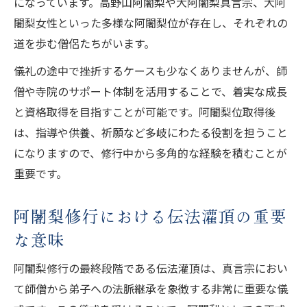
になっています。高野山阿闍梨や大阿闍梨真言宗、大阿
闍梨女性といった多様な阿闍梨位が存在し、それぞれの
道を歩む僧侶たちがいます。
儀礼の途中で挫折するケースも少なくありませんが、師
僧や寺院のサポート体制を活用することで、着実な成長
と資格取得を目指すことが可能です。阿闍梨位取得後
は、指導や供養、祈願など多岐にわたる役割を担うこと
になりますので、修行中から多角的な経験を積むことが
重要です。
阿闍梨修行における伝法灌頂の重要
な意味
阿闍梨修行の最終段階である伝法灌頂は、真言宗におい
て師僧から弟子への法脈継承を象徴する非常に重要な儀