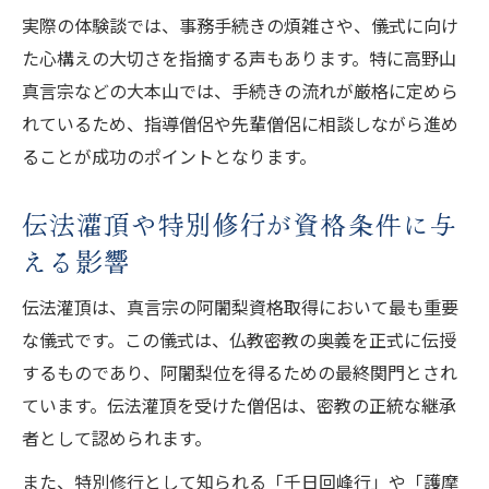
実際の体験談では、事務手続きの煩雑さや、儀式に向け
た心構えの大切さを指摘する声もあります。特に高野山
真言宗などの大本山では、手続きの流れが厳格に定めら
れているため、指導僧侶や先輩僧侶に相談しながら進め
ることが成功のポイントとなります。
伝法灌頂や特別修行が資格条件に与
える影響
伝法灌頂は、真言宗の阿闍梨資格取得において最も重要
な儀式です。この儀式は、仏教密教の奥義を正式に伝授
するものであり、阿闍梨位を得るための最終関門とされ
ています。伝法灌頂を受けた僧侶は、密教の正統な継承
者として認められます。
また、特別修行として知られる「千日回峰行」や「護摩