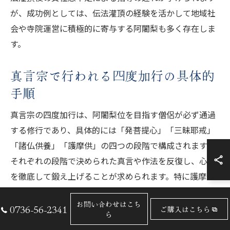
が、成功例としては、伝法灌頂の経験を活かして地域社
会や寺院運営に積極的に寄与する阿闍梨も多く存在しま
す。
真言宗で行われる四度加行の具体的
手順
真言宗の四度加行は、阿闍梨位を目指す僧侶が必ず通過
する修行であり、具体的には「発菩提心」「三昧耶戒」
「諸仏供養」「護摩供」の四つの段階で構成されます。
それぞれの段階で決められた真言や作法を反復し、心身
を徹底して鍛え上げることが求められます。特に護摩供
は、火を用いた厳しい修行として知られています。
お問い合わせはこち
0736-56-2341
ご購入はこちら
四度加行の手順は、まず発菩提心で仏道に進む決意を新
ら
たにし、次に三昧耶戒で密教の戒律を受け、諸仏供養で