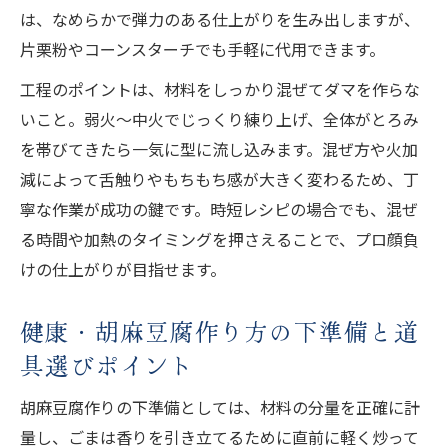
は、なめらかで弾力のある仕上がりを生み出しますが、
現
片栗粉やコーンスターチでも手軽に代用できます。
健康・胡麻豆腐の豆乳アレンジが支持され
る理由
工程のポイントは、材料をしっかり混ぜてダマを作らな
健康・胡麻豆腐レシピの葛粉なしアイデア
いこと。弱火〜中火でじっくり練り上げ、全体がとろみ
特集
を帯びてきたら一気に型に流し込みます。混ぜ方や火加
減によって舌触りやもちもち感が大きく変わるため、丁
健康・胡麻豆腐の食感が変わる材料比較ポ
寧な作業が成功の鍵です。時短レシピの場合でも、混ぜ
イント
る時間や加熱のタイミングを押さえることで、プロ顔負
健康・胡麻豆腐作り方の新定番アレンジ解
けの仕上がりが目指せます。
説
豆腐レシピで注目の精進料理胡麻豆腐の魅力
健康・胡麻豆腐作り方の下準備と道
健康・胡麻豆腐が精進料理で愛される理由
具選びポイント
健康・胡麻豆腐レシピで心身にやさしい食
胡麻豆腐作りの下準備としては、材料の分量を正確に計
卓
量し、ごまは香りを引き立てるために直前に軽く炒って
健康・胡麻豆腐作り方で伝統の味を再現