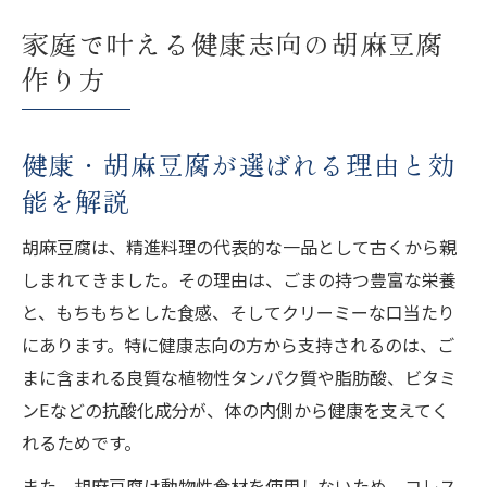
ポイント
家庭で叶える健康志向の胡麻豆腐
健康・胡麻豆腐レシピを成功させる混ぜ方
作り方
の工夫
健康・胡麻豆腐の冷やし方と口当たりの違
い
健康・胡麻豆腐が選ばれる理由と効
濃厚食感を楽しむ胡麻豆腐のレシピ術
能を解説
健康・胡麻豆腐で叶える濃厚な食感の秘密
胡麻豆腐は、精進料理の代表的な一品として古くから親
健康・胡麻豆腐のごま選びで味が変わる理
しまれてきました。その理由は、ごまの持つ豊富な栄養
由
と、もちもちとした食感、そしてクリーミーな口当たり
健康・胡麻豆腐作り方で濃厚さを引き出す
にあります。特に健康志向の方から支持されるのは、ご
配合
まに含まれる良質な植物性タンパク質や脂肪酸、ビタミ
健康・胡麻豆腐に合う薬味と盛り付けテク
ンEなどの抗酸化成分が、体の内側から健康を支えてく
ニック
れるためです。
健康・胡麻豆腐レシピの仕上げポイントを
また、胡麻豆腐は動物性食材を使用しないため、コレス