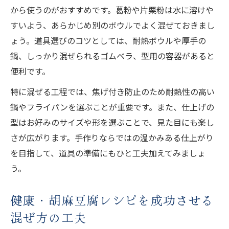
から使うのがおすすめです。葛粉や片栗粉は水に溶けや
健康・胡麻豆腐と他の豆腐レシピの違い解
すいよう、あらかじめ別のボウルでよく混ぜておきまし
説
ょう。道具選びのコツとしては、耐熱ボウルや厚手の
健康・胡麻豆腐を精進料理でアレンジする
鍋、しっかり混ぜられるゴムベラ、型用の容器があると
方法
便利です。
手作り胡麻豆腐が固まるコツと時短ポイント
特に混ぜる工程では、焦げ付き防止のため耐熱性の高い
健康・胡麻豆腐の固め方で失敗しないコツ
鍋やフライパンを選ぶことが重要です。また、仕上げの
公開
型はお好みのサイズや形を選ぶことで、見た目にも楽し
健康・胡麻豆腐作り方の時短テクニック解
さが広がります。手作りならではの温かみある仕上がり
説
を目指して、道具の準備にもひと工夫加えてみましょ
健康・胡麻豆腐の冷やし時間と固まる目安
う。
とは
健康・胡麻豆腐が固まらない時の対処法
健康・胡麻豆腐レシピを成功させる
健康・胡麻豆腐作り方のポイントと裏ワザ
混ぜ方の工夫
紹介