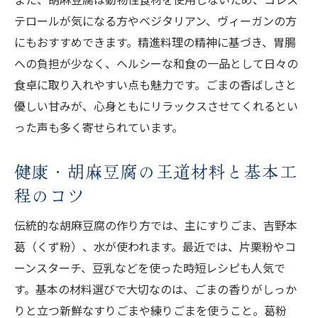
解説
テロールが気になる方やベジタリアン、ヴィーガンの方
簡単時短派に人気の胡麻豆腐作り方提案
にもおすすめできます。精進料理の精神に基づき、胃腸
健康・胡麻豆腐の簡単時短レシピが支持さ
への負担が少なく、ヘルシーな和食の一品として日々の
れる理由
食卓に取り入れやすい点も魅力です。ごまの香ばしさと
健康・胡麻豆腐作り方の片栗粉活用テクニ
優しい甘みが、心身ともにリラックスさせてくれるとい
ック
った声も多く寄せられています。
健康・胡麻豆腐の豆乳アレンジでヘルシー
健康・胡麻豆腐の王道材料と基本工
仕上げ
程のコツ
健康・胡麻豆腐作り方で火を使わない方法
の特徴
伝統的な胡麻豆腐の作り方では、主にすりごま、吉野本
健康・胡麻豆腐を電子レンジで作る時のコ
葛（くず粉）、水が使われます。最近では、片栗粉やコ
ツ
ーンスターチ、豆乳などを使った時短レシピも人気で
片栗粉や豆乳で挑戦する胡麻豆腐の新定番
す。基本の材料選びで大切なのは、ごまの香りがしっか
りと立つ新鮮なすりごまや練りごまを使うこと。葛粉
健康・胡麻豆腐作り方は片栗粉で手軽に実