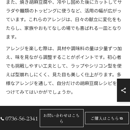
また、焼き胡麻豆腐や、冷やし固めた後にカットしてサ
ラダや麺類のトッピングに使うなど、活用の幅が広がっ
ています。これらのアレンジは、日々の献立に変化をも
たらし、家族やおもてなしの場でも喜ばれる一皿となり
ます。
アレンジを楽しむ際は、具材や調味料の量は少量ずつ加
え、味を見ながら調整することがポイントです。初心者
でも挑戦しやすい工夫として、ラップやシリコン型を使
えば型崩れしにくく、見た目も美しく仕上がります。多
様なアレンジを通して、自分だけの胡麻豆腐レシピを見
つけてみてはいかがでしょうか。
お問い合わせはこち
豆腐レシピで注目の精進料理胡麻
0736-56-2341
ご購入はこちら
ら
豆腐の魅力