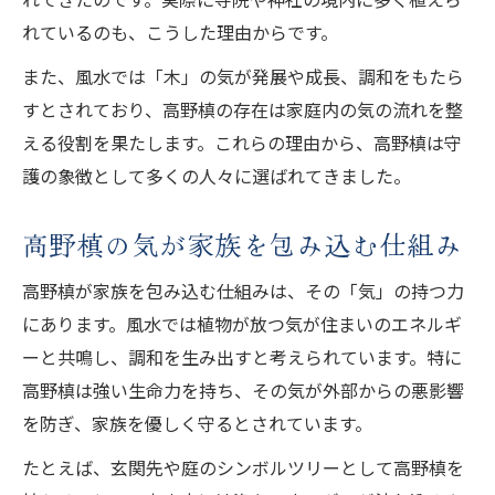
ム
れているのも、こうした理由からです。
高野槙で気の流れを整えるための工夫
また、風水では「木」の気が発展や成長、調和をもたら
高野槙が暮らしに与える癒しと気の循環
すとされており、高野槙の存在は家庭内の気の流れを整
高野槙の力で家族の精神状態を安定させる
える役割を果たします。これらの理由から、高野槙は守
高野槙の気の流れ改善が心に及ぼす影響
護の象徴として多くの人々に選ばれてきました。
不要な気を払う高野槙の風水的な意味
高野槙の気が家族を包み込む仕組み
高野槙の風水における浄化と邪気払い効果
高野槙が持つ不要な気を払う秘訣
高野槙が家族を包み込む仕組みは、その「気」の持つ力
高野槙の風水的意味を取り入れる方法
にあります。風水では植物が放つ気が住まいのエネルギ
ーと共鳴し、調和を生み出すと考えられています。特に
高野槙で清らかな空間を保つ実践例
高野槙は強い生命力を持ち、その気が外部からの悪影響
高野槙が気を浄化する理由とその背景
を防ぎ、家族を優しく守るとされています。
高野槙を植える際の最良の場所と時期
たとえば、玄関先や庭のシンボルツリーとして高野槙を
高野槙を植えるのに適した場所の見極め方