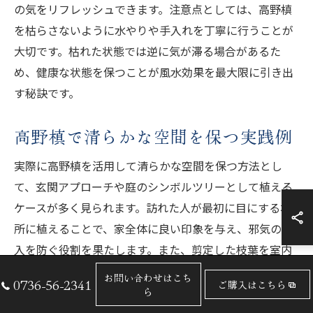
の気をリフレッシュできます。注意点としては、高野槙
を枯らさないように水やりや手入れを丁寧に行うことが
大切です。枯れた状態では逆に気が滞る場合があるた
め、健康な状態を保つことが風水効果を最大限に引き出
す秘訣です。
高野槙で清らかな空間を保つ実践例
実際に高野槙を活用して清らかな空間を保つ方法とし
て、玄関アプローチや庭のシンボルツリーとして植える
ケースが多く見られます。訪れた人が最初に目にする場
所に植えることで、家全体に良い印象を与え、邪気の侵
入を防ぐ役割を果たします。また、剪定した枝葉を室内
に飾ることで、自然の気を家の中にも取り入れることが
お問い合わせはこち
0736-56-2341
ご購入はこちら
できます。
ら