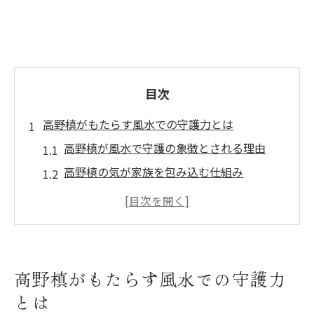
目次
高野槙がもたらす風水での守護力とは
高野槙が風水で守護の象徴とされる理由
高野槙の気が家族を包み込む仕組み
高野槙で得られる風水的な安心感と効果
高野槙の存在が家庭に及ぼすエネルギー
高野槙と風水の守りの力を日常に活かす
縁起木・高野槙のスピリチュアルな秘密
高野槙がもたらす風水での守護力
高野槙が持つ縁起とスピリチュアルな力
とは