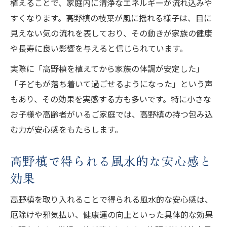
植えることで、家庭内に清浄なエネルギーが流れ込みや
高野槙の生育に最適な時期と土壌条件とは
すくなります。高野槙の枝葉が風に揺れる様子は、目に
高野槙を活かすための植栽時のポイント
見えない気の流れを表しており、その動きが家族の健康
高野槙を長く育てるための場所選びの基本
や長寿に良い影響を与えると信じられています。
高野槙を植える際の注意点と風水の視点
実際に「高野槙を植えてから家族の体調が安定した」
「子どもが落ち着いて過ごせるようになった」という声
もあり、その効果を実感する方も多いです。特に小さな
お子様や高齢者がいるご家庭では、高野槙の持つ包み込
む力が安心感をもたらします。
高野槙で得られる風水的な安心感と
効果
高野槙を取り入れることで得られる風水的な安心感は、
厄除けや邪気払い、健康運の向上といった具体的な効果