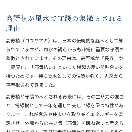
高野槙の霊木としての意味と伝統的価値
高野槙のスピリチュアルな特徴と家守り効
高野槙が風水で守護の象徴とされる
果
理由
高野槙で感じる高次エネルギーの正体
高野槙のスピリチュアルな秘密を暮らしに
高野槙（コウヤマキ）は、日本の伝統的な庭木として知
応用
られていますが、風水の観点からも非常に重要な守護の
象徴とされています。その理由は、高野槙が「長寿」や
家の浄化に高野槙を活かす実践ポイント
「健康」、「邪気払い」といった縁起の良い意味合いを
高野槙で家を浄化するための基本知識
持つためです。特に霊木としての性質が強く、古来から
高野槙を用いた効果的な家の邪気払い方法
神聖視されてきました。
高野槙の浄化力を最大化する配置と工夫
高野槙が守護の木とされる背景には、その生命力の強さ
高野槙を活かして家全体の気を整える方法
と、常緑樹として一年を通じて美しい緑を保つ特性があ
高野槙で家の浄化を実践する際の注意点
ります。これが家族や住まいを取り巻くエネルギーを安
落ち着きと気の流れを整える高野槙の力
定させ、外部からの悪い気（邪気）を跳ね返すと考えら
高野槙が生む落ち着きと安らぎのメカニズ
れてきたのです。実際に寺院や神社の境内に多く植えら