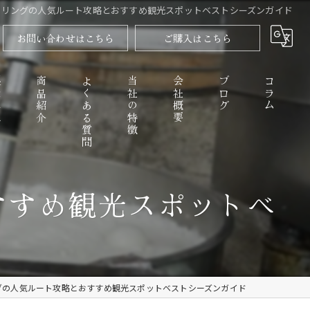
クリングの人気ルート攻略とおすすめ観光スポットベストシーズンガイド
お問い合わせはこちら
ご購入はこちら
程
商品紹介
よくある質問
当社の特徴
会社概要
ブログ
コラム
すすめ観光スポットベ
高野山のごまとうふ
精進料理
なめらか
グの人気ルート攻略とおすすめ観光スポットベストシーズンガイド
お取り寄せ