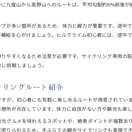
高野山自転車観光を快適に楽しむコース選び
に九度山から高野山へのルートは、平均勾配約6%前後が続
達成感を得られる高野山ヒルクライム攻略法
高野山サイクリングで達成感を味わう練習法
ーブが多い箇所があるため、体力と脚力が重要です。途中
高野山ヒルクライムで目指すタイム向上の秘訣
分補給を心がけましょう。ヒルクライム初心者には、途中
人気高野山ヒルクライムルート攻略の基礎知識
高野山サイクリングで自己記録を更新する準備法
滑りやすくなるため注意が必要です。サイクリング専用の
ヒルクライム難易度別高野山サイクリングのコツ
全に挑戦しましょう。
レンタル自転車で楽しむ高野山サイクリング観光
高野山サイクリングで使える自転車レンタル活用術
クリングルート紹介
レンタル自転車で巡る高野山観光スポット案内
ですが、初心者にも気軽に楽しめるルートが用意されてい
高野山サイクリング初心者も安心のレンタル選び
休憩所が点在しています。体力に自信がない方や観光も楽し
高野山自転車観光を快適にするレンタルのポイント
地元グルメを味わえるスポットや、絶景ポイントが複数あ
高野山サイクリングで効率良く観光地を巡る方法
式借りられるため、手ぶらでの観光サイクリングも実現で