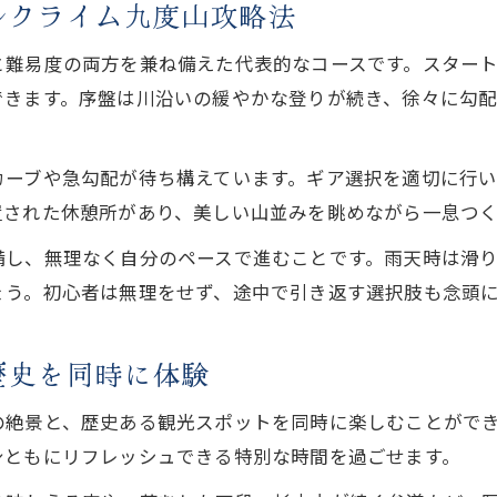
ルクライム九度山攻略法
と難易度の両方を兼ね備えた代表的なコースです。スター
できます。序盤は川沿いの緩やかな登りが続き、徐々に勾
カーブや急勾配が待ち構えています。ギア選択を適切に行
置された休憩所があり、美しい山並みを眺めながら一息つ
備し、無理なく自分のペースで進むことです。雨天時は滑
ょう。初心者は無理をせず、途中で引き返す選択肢も念頭
歴史を同時に体験
の絶景と、歴史ある観光スポットを同時に楽しむことがで
身ともにリフレッシュできる特別な時間を過ごせます。