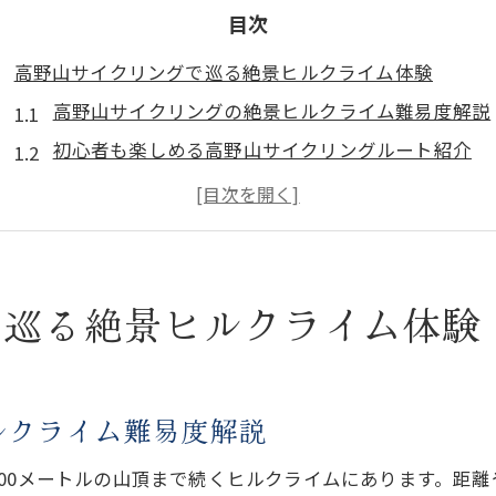
目次
高野山サイクリングで巡る絶景ヒルクライム体験
高野山サイクリングの絶景ヒルクライム難易度解説
初心者も楽しめる高野山サイクリングルート紹介
高野山ヒルクライムで体感する達成感と爽快感
高野山サイクリングの人気ヒルクライム九度山攻略
高野山サイクリングで絶景と歴史を同時に体験
サイクリング初心者にも優しい高野山ルートの選び方
で巡る絶景ヒルクライム体験
初心者向け高野山サイクリングルートのポイント
高野山ヒルクライム初心者が押さえるべき注意点
高野山サイクリングで安心できるルート選択術
ルクライム難易度解説
初心者におすすめ高野山ヒルクライム体験のコツ
00メートルの山頂まで続くヒルクライムにあります。距