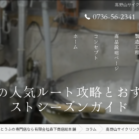
高野山サイ
0736-56-2341
ホーム
コンセプト
商品説明ページ
製造工
の人気ルート攻略とお
ストシーズンガイド
まとうふの専門店なら有限会社森下商店総本舗
コラム
高野山サイクリン