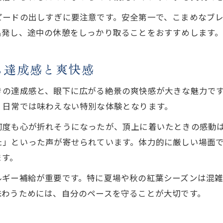
秋の高野山ならではのサイクル旅の魅力
ピードの出しすぎに要注意です。安全第一で、こまめなブ
秋限定の高野山サイクリング絶景とベストシーズン
出発し、途中の休憩をしっかり取ることをおすすめします
高野山サイクリングで味わう紅葉ヒルクライム体験
秋の高野山観光サイクリングルートおすすめ紹介
る達成感と爽快感
高野山サイクリングの秋季限定イベント情報
きの達成感と、眼下に広がる絶景の爽快感が大きな魅力で
秋に人気の高野山ヒルクライムで感動体験を
、日常では味わえない特別な体験となります。
高野山サイクリングで得る忘れられない達成感
何度も心が折れそうになったが、頂上に着いたときの感動
高野山サイクリング達成感が心に残る理由
た」といった声が寄せられています。体力的に厳しい場面
高野山ヒルクライム体験が人生観を変える瞬間
ます。
サイクリングで高野山の新たな魅力を発見しよう
ルギー補給が重要です。特に夏場や秋の紅葉シーズンは混
高野山サイクリングで得られる自己成長の実感
味わうためには、自分のペースを守ることが大切です。
仲間と味わう高野山サイクリングの思い出作り