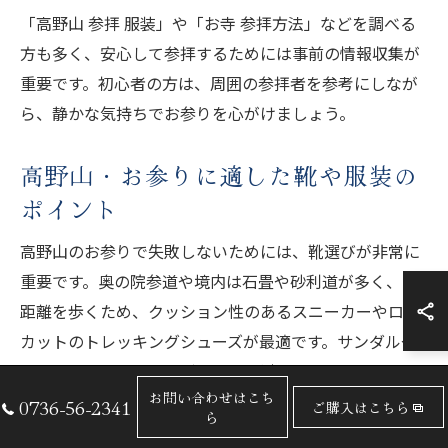
「高野山 参拝 服装」や「お寺 参拝方法」などを調べる
方も多く、安心して参拝するためには事前の情報収集が
重要です。初心者の方は、周囲の参拝者を参考にしなが
ら、静かな気持ちでお参りを心がけましょう。
高野山・お参りに適した靴や服装の
ポイント
高野山のお参りで失敗しないためには、靴選びが非常に
重要です。奥の院参道や境内は石畳や砂利道が多く、長
距離を歩くため、クッション性のあるスニーカーやロー
カットのトレッキングシューズが最適です。サンダルや
ヒールは転倒のリスクが高いため避けましょう。
お問い合わせはこち
0736-56-2341
ご購入はこちら
服装は季節によって調整が必要ですが、年間を通して紫
ら
外線や寒暖差への備えが大切です。夏場は通気性の良い