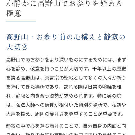
心静かに高野山でお参りを始める
方
極意
高野山・お参り前に知る参道マナーの基本
お参り作法で深まる高野山巡拝の時間
高野山・お参り前の心構えと静寂の
高野山・お参り作法で心を整えるポイント
大切さ
高野山・お参りの手順と読経のすすめ
高野山・お参り時に守るべき静寂のマナー
高野山でのお参りをより深いものにするためには、まず
高野山・お参り作法が巡拝に与える影響
心を静め、敬意を持つことが大切です。千年以上の歴史
高野山・お参りの流れと手水舎の使い方
を誇る高野山は、真言宗の聖地として多くの人々が祈り
を捧げてきた場所であり、訪れる際は日常の喧騒を離
奥の院へ向かう正式ルートで感じる意義
れ、静寂と向き合う姿勢が求められます。特に奥の院
高野山・お参りルートで知る奥の院の歴史
は、弘法大師への信仰が根付いた特別な場所で、私語や
高野山・お参りで辿る正式ルートの歩き方
大声を控え、周囲の静けさを尊重することが重要です。
高野山・お参りを深める奥の院参拝の心得
静寂の中で心を落ち着けることで、自分自身の内面と向
高野山・お参りルート選びのポイント
き合い、祈りの意味や高野山の歴史に思いを馳せること