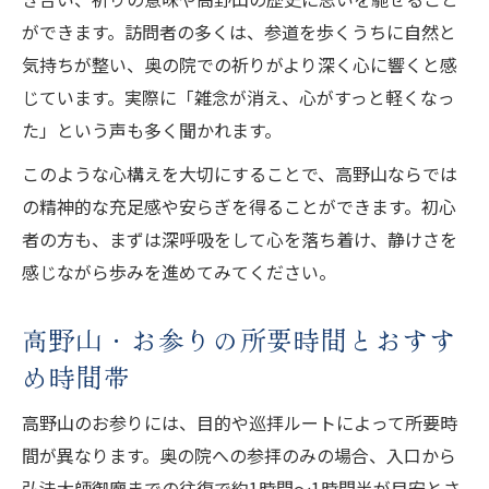
高野山・お参りで学ぶ奥の院の作法と意義
ができます。訪問者の多くは、参道を歩くうちに自然と
真言宗ならではの高野山参拝マナー案内
気持ちが整い、奥の院での祈りがより深く心に響くと感
高野山・お参りの真言宗作法を学ぶ意義
じています。実際に「雑念が消え、心がすっと軽くなっ
高野山・お参りで実践する合掌礼拝の流れ
た」という声も多く聞かれます。
高野山・お参りの際の真言唱え方とポイン
このような心構えを大切にすることで、高野山ならでは
ト
の精神的な充足感や安らぎを得ることができます。初心
高野山・お参り作法で知る真言宗の特徴
者の方も、まずは深呼吸をして心を落ち着け、静けさを
高野山・お参りに欠かせないお賽銭のマナ
感じながら歩みを進めてみてください。
ー
高野山・お参りの所要時間とおすす
高野山のお参り準備と服装のポイント紹介
め時間帯
高野山・お参り前の服装選びと持ち物の工
夫
高野山のお参りには、目的や巡拝ルートによって所要時
高野山・お参りの服装マナーと快適な過ご
間が異なります。奥の院への参拝のみの場合、入口から
し方
弘法大師御廟までの往復で約1時間〜1時間半が目安とさ