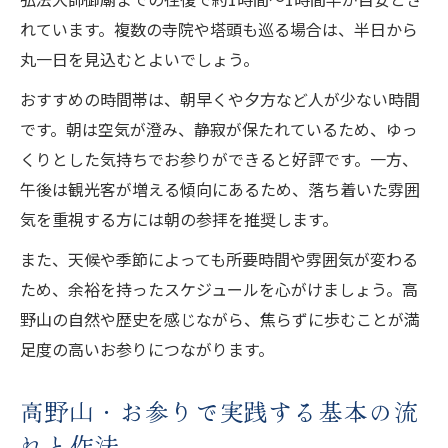
高野山・お参りに適した靴や服装のポイン
れています。複数の寺院や塔頭も巡る場合は、半日から
ト
丸一日を見込むとよいでしょう。
高野山・お参り直前の準備で差がつく心得
おすすめの時間帯は、朝早くや夕方など人が少ない時間
高野山・お参り時に注意したい気温と服装
です。朝は空気が澄み、静寂が保たれているため、ゆっ
充実感を得る高野山お参り体験の秘訣
くりとした気持ちでお参りができると好評です。一方、
高野山・お参りで心身を清める具体的な方
午後は観光客が増える傾向にあるため、落ち着いた雰囲
法
気を重視する方には朝の参拝を推奨します。
高野山・お参り体験で得られる精神的充実
また、天候や季節によっても所要時間や雰囲気が変わる
感
ため、余裕を持ったスケジュールを心がけましょう。高
高野山・お参りで実践する祈りの深め方
野山の自然や歴史を感じながら、焦らずに歩むことが満
足度の高いお参りにつながります。
高野山・お参りの余韻を楽しむための工夫
高野山・お参りを心から味わう巡拝のコツ
高野山・お参りで実践する基本の流
れと作法