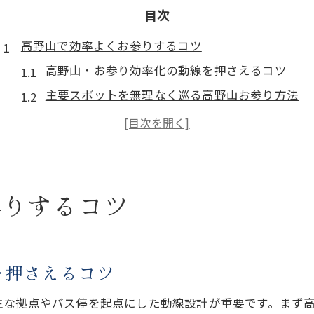
目次
高野山で効率よくお参りするコツ
高野山・お参り効率化の動線を押さえるコツ
主要スポットを無理なく巡る高野山お参り方法
混雑回避で静かな高野山お参り体験を叶える工夫
高野山・お参りの時間配分と休憩ポイント活用術
初めてでも迷わない高野山お参りモデルルート
初めてでも安心の高野山お参り順序
参りするコツ
高野山・お参り初心者向け順序の基本ポイント
高野山お参りおすすめの参拝ルートを解説
奥之院や金剛峯寺を含む高野山お参りの回り方
を押さえるコツ
高野山・お参りで押さえるべき立ち寄り順序
主な拠点やバス停を起点にした動線設計が重要です。まず