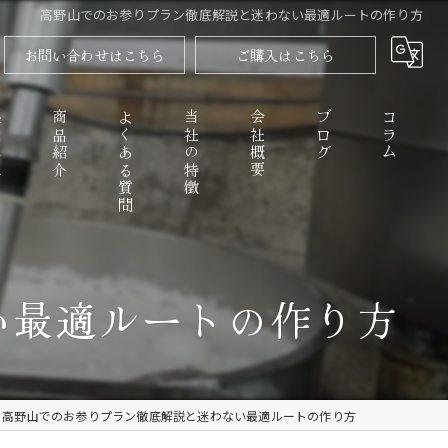
高野山でのお参りプラン徹底解説と迷わない最適ルートの作り方
お問い合わせはこちら
ご購入はこちら
程
商品紹介
よくある質問
当社の特徴
会社概要
ブログ
コラム
高野山のごまとうふ
い最適ルートの作り方
精進料理
なめらか
高野山でのお参りプラン徹底解説と迷わない最適ルートの作り方
お取り寄せ