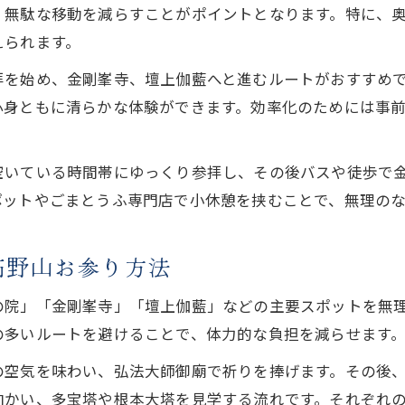
迷わず進める高野山お参りルートの決め方
、無駄な移動を減らすことがポイントとなります。特に、
服装と費用に迷わない参拝の準備術
えられます。
高野山・お参りに最適な服装の選び方と注意点
拝を始め、金剛峯寺、壇上伽藍へと進むルートがおすすめで
高野山お参りで必要な費用の目安を事前に把握
心身ともに清らかな体験ができます。効率化のためには事
参拝にふさわしい装いと高野山でのマナー解説
高野山・お参りに便利な持ち物と準備リスト
空いている時間帯にゆっくり参拝し、その後バスや徒歩で
高野山お参りの拝観料やセット券の賢い利用法
ポットやごまとうふ専門店で小休憩を挟むことで、無理の
一泊二日や日帰りで巡る高野山の歩き方
高野山・お参り一泊二日モデルコースの魅力
高野山お参り方法
日帰り高野山お参りプランのポイントと工夫
の院」「金剛峯寺」「壇上伽藍」などの主要スポットを無
車やバスで巡る高野山お参りルートの選び方
の多いルートを避けることで、体力的な負担を減らせます
無理なく楽しむ高野山お参りの時間配分術
の空気を味わい、弘法大師御廟で祈りを捧げます。その後
高野山・お参り快適移動のための注意点
かい、多宝塔や根本大塔を見学する流れです。それぞれの