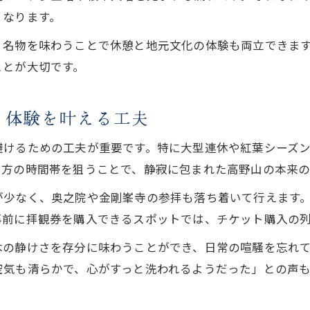
真言宗高野山のお参り作法と心得
くなります。
高野山・お参り基本作法を分かりやすく解説
、名物を味わうことで休憩と地元文化の体験も両立できま
真言宗ならではの高野山お参りマナーと心得
ことが大切です。
高野山お参りで大切にしたい心構えと注意点
参拝中に意識したい高野山の礼儀や振る舞い
り体験を叶える工夫
高野山・お参りの撮影可否や境内での配慮事項
避けるための工夫が重要です。特に大型連休や紅葉シーズ
季節ごとの高野山参拝を楽しむポイント
夕方の時間帯を狙うことで、静寂に包まれた高野山の本来の
春夏秋冬で異なる高野山・お参りの魅力を堪能
が少なく、奥之院や金剛峯寺の参拝も落ち着いて行えます
季節ごとの高野山お参り服装と注意点ガイド
事前に拝観券を購入できるスポットでは、チケット購入の
高野山・お参りのおすすめ時期と混雑回避術
木の静けさを存分に味わうことができ、日常の喧騒を忘れ
自然と調和する高野山お参りの楽しみ方
空気も清らかで、心がすっと洗われるようだった」との声
季節限定の高野山お参りイベントや体験紹介