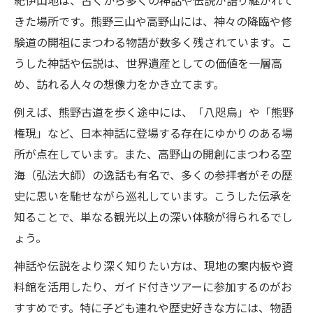
きた場所です。熊野三山や高野山には、神々の降臨や修
験道の開祖にまつわる物語が数多く残されています。こ
うした神話や伝説は、世界遺産としての価値を一層高
め、訪れる人々の想像力をかき立てます。
例えば、熊野古道を歩く途中には、「八咫烏」や「熊野
権現」など、日本神話に登場する存在にゆかりのある場
所が点在しています。また、高野山の開創にまつわる空
海（弘法大師）の逸話も有名で、多くの参拝者がその歴
史に思いを馳せながら巡礼しています。こうした伝承を
知ることで、単なる観光以上の深い体験が得られるでし
ょう。
神話や伝説をより深く知りたい方は、現地の案内板や資
料館を活用したり、ガイド付きツアーに参加するのがお
すすめです。特に子ども連れや歴史好きな方には、物語