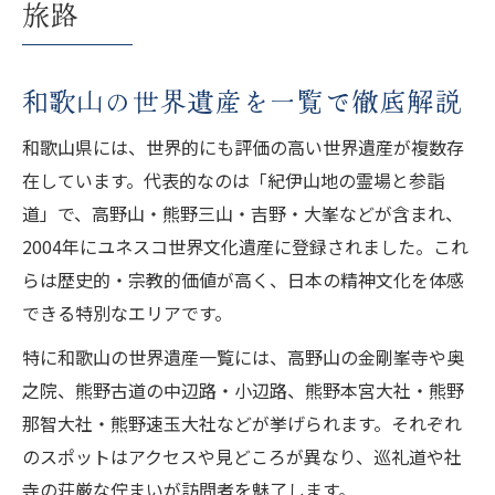
旅路
紀伊山地と高野山の関係を知る旅
高野山で味わう世界遺産の神秘体験
和歌山の世界遺産を一覧で徹底解説
高野山の絶景と参拝の醍醐味を解説
和歌山県には、世界的にも評価の高い世界遺産が複数存
世界遺産としての高野山の価値とは
在しています。代表的なのは「紀伊山地の霊場と参詣
紀伊山地が誇る絶景と神秘の魅力
道」で、高野山・熊野三山・吉野・大峯などが含まれ、
紀伊山地世界遺産の自然美を体感
2004年にユネスコ世界文化遺産に登録されました。これ
高野山から続く紀伊山地の絶景巡り
らは歴史的・宗教的価値が高く、日本の精神文化を体感
世界遺産に残る紀伊山地の神話と伝説
できる特別なエリアです。
和歌山世界遺産岩スポットの魅力紹介
特に和歌山の世界遺産一覧には、高野山の金剛峯寺や奥
紀伊山地で味わう心癒やす時間とは
之院、熊野古道の中辺路・小辺路、熊野本宮大社・熊野
熊野古道で味わう世界遺産の感動
那智大社・熊野速玉大社などが挙げられます。それぞれ
熊野古道世界遺産の歩き方と心得
のスポットはアクセスや見どころが異なり、巡礼道や社
高野山から熊野古道への巡礼体験
寺の荘厳な佇まいが訪問者を魅了します。