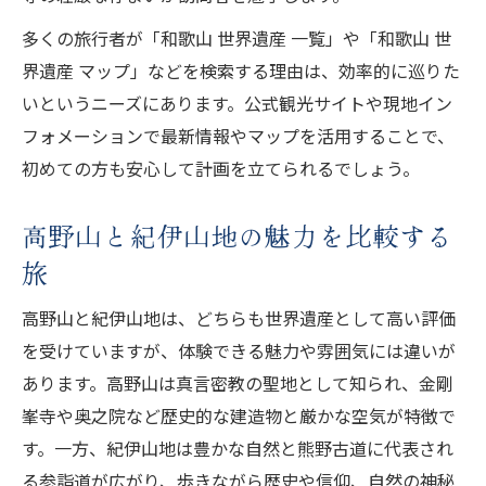
紀伊山地に息づく熊野古道の魅力発見
多くの旅行者が「和歌山 世界遺産 一覧」や「和歌山 世
世界遺産熊野古道の神秘と歴史探訪
界遺産 マップ」などを検索する理由は、効率的に巡りた
熊野世界遺産一覧で見る必見ルート
いというニーズにあります。公式観光サイトや現地イン
フォメーションで最新情報やマップを活用することで、
和歌山の世界遺産マップ活用術
初めての方も安心して計画を立てられるでしょう。
世界遺産マップで高野山を効率巡り
紀伊山地のスポットを地図で把握する
高野山と紀伊山地の魅力を比較する
和歌山世界遺産一覧を地図で徹底整理
旅
旅の計画に役立つ世界遺産マップ活用法
高野山と紀伊山地は、どちらも世界遺産として高い評価
世界遺産巡りに最適なルート選びのコツ
を受けていますが、体験できる魅力や雰囲気には違いが
心に響く高野山と紀伊山地の歩き方
あります。高野山は真言密教の聖地として知られ、金剛
高野山と紀伊山地の世界遺産巡礼術
峯寺や奥之院など歴史的な建造物と厳かな空気が特徴で
世界遺産スポットを満喫する歩き方
す。一方、紀伊山地は豊かな自然と熊野古道に代表され
高野山・紀伊山地で忘れられない体験
る参詣道が広がり、歩きながら歴史や信仰、自然の神秘