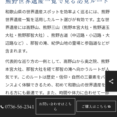
熊野世界遺産一覧で見る必見ルート
和歌山県の世界遺産スポットを効率よく巡るには、熊野
世界遺産一覧を活用したルート選びが有効です。主な世
界遺産には高野山、熊野三山（熊野本宮大社・熊野速玉
大社・熊野那智大社）、熊野古道（中辺路・小辺路・大
辺路など）、那智の滝、紀伊山地の霊場と参詣道などが
含まれます。
代表的な巡り方の一例として、高野山から奥之院、熊野
本宮大社、那智大社を経て那智の滝へ向かうルートが人
気です。このルートは歴史・信仰・自然の三要素をバラ
ンスよく体験できるため、初めて和歌山の世界遺産を訪
れる方にも最適です。また、時間や体力に合わせて一部
のスポットだけを選び、個別に訪れる方法もあります。
お問い合わせはこち
0736-56-2341
ご購入はこちら
ら
移動手段は公共交通機関やレンタカーが利用でき、各世