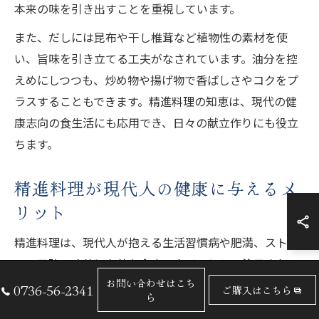
本来の味を引き出すことを重視しています。
また、だしには昆布や干し椎茸など植物性の素材を使
い、旨味を引き立てる工夫がなされています。油分を控
えめにしつつも、炒め物や揚げ物で香ばしさやコクをプ
ラスすることもできます。精進料理の知恵は、現代の健
康志向の食生活にも応用でき、日々の献立作りにも役立
ちます。
精進料理が現代人の健康に与えるメ
リット
精進料理は、現代人が抱える生活習慣病や肥満、ストレ
スの予防・改善に有効な食事スタイルとして注目されて
お問い合わせはこち
います。動物性脂肪や糖分を抑え、野菜や豆類、海藻を
0736-56-2341
ご購入はこちら
ら
豊富に取り入れることで、血糖値や血圧のコントロール