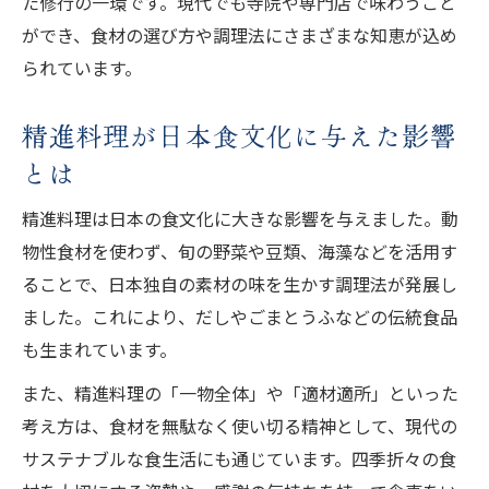
た修行の一環です。現代でも寺院や専門店で味わうこと
精進料理の作法に込められた精神性とは
ができ、食材の選び方や調理法にさまざまな知恵が込め
一汁三菜に学ぶ精進料理の意義と実践
られています。
精進料理の意味を知ることで得られる気づ
精進料理が日本食文化に与えた影響
き
とは
作法が教える精進料理の心の持ち方
栄養バランスも重視する精進料理の魅力
精進料理は日本の食文化に大きな影響を与えました。動
精進料理で叶える健康的な栄養バランス
物性食材を使わず、旬の野菜や豆類、海藻などを活用す
植物性中心の精進料理がもたらす効果
ることで、日本独自の素材の味を生かす調理法が発展し
精進料理レシピに学ぶ食事の工夫と知恵
ました。これにより、だしやごまとうふなどの伝統食品
も生まれています。
精進料理が現代人の健康に与えるメリット
精進料理で意識したい栄養素のポイント
また、精進料理の「一物全体」や「適材適所」といった
考え方は、食材を無駄なく使い切る精神として、現代の
お茶とともに楽しむ精進料理の心得
サステナブルな食生活にも通じています。四季折々の食
精進料理とお茶を味わうための心得