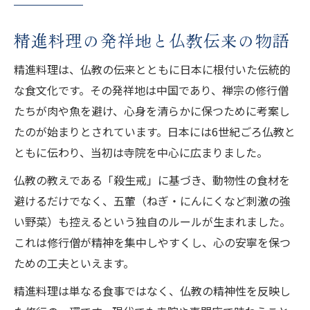
音を立てない食べ方が示す精進料理の心
精進料理の発祥地と仏教伝来の物語
精進料理の食事作法と静寂の意味を学ぶ
箸使いと器の扱いに込められた精進料理の
精進料理は、仏教の伝来とともに日本に根付いた伝統的
礼儀
な食文化です。その発祥地は中国であり、禅宗の修行僧
たちが肉や魚を避け、心身を清らかに保つために考案し
精進料理で大切にしたい静けさのマナー
たのが始まりとされています。日本には6世紀ごろ仏教と
ルールとタブーで学ぶ精進料理の本質
ともに伝わり、当初は寺院を中心に広まりました。
精進料理の禁じられた食材とその理由
仏教の教えである「殺生戒」に基づき、動物性の食材を
精進料理のルールを守る意義とは何か
避けるだけでなく、五葷（ねぎ・にんにくなど刺激の強
五葷を避ける精進料理のタブーとは
い野菜）も控えるという独自のルールが生まれました。
精進料理の調味料選びと戒律の関係
これは修行僧が精神を集中しやすくし、心の安寧を保つ
精進料理の本質に迫るタブーの背景
ための工夫といえます。
精進料理の意味と作法に込められた思い
精進料理は単なる食事ではなく、仏教の精神性を反映し
精進料理の意味と食事への感謝の心