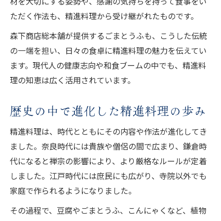
材を大切にする姿勢や、感謝の気持ちを持って食事をい
精進料理に合うお茶の選び方と楽しみ方
ただく作法も、精進料理から受け継がれたものです。
お茶と精進料理が織りなす食事のひととき
森下商店総本舗が提供するごまとうふも、こうした伝統
精進料理とお茶の相性を引き出す工夫
の一端を担い、日々の食卓に精進料理の魅力を伝えてい
お茶を通じて深まる精進料理の魅力
ます。現代人の健康志向や和食ブームの中でも、精進料
理の知恵は広く活用されています。
歴史の中で進化した精進料理の歩み
精進料理は、時代とともにその内容や作法が進化してき
ました。奈良時代には貴族や僧侶の間で広まり、鎌倉時
代になると禅宗の影響により、より厳格なルールが定着
しました。江戸時代には庶民にも広がり、寺院以外でも
家庭で作られるようになりました。
その過程で、豆腐やごまとうふ、こんにゃくなど、植物