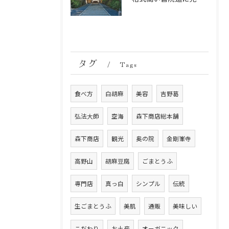
タグ
Tags
食べ方
白胡麻
美容
吉野葛
弘法大師
空海
森下商店総本舗
森下商店
観光
奥の院
金剛峯寺
高野山
胡麻豆腐
ごまとうふ
専門店
真っ白
シンプル
伝統
生ごまとうふ
美肌
通販
美味しい
こだわり
お土産
オーガニック