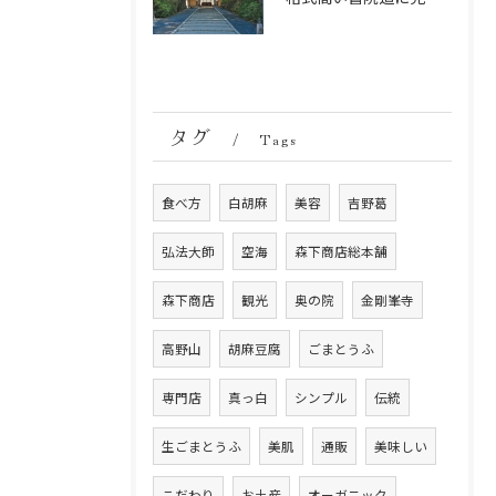
タグ
Tags
食べ方
白胡麻
美容
吉野葛
弘法大師
空海
森下商店総本舗
森下商店
観光
奥の院
金剛峯寺
高野山
胡麻豆腐
ごまとうふ
専門店
真っ白
シンプル
伝統
生ごまとうふ
美肌
通販
美味しい
こだわり
お土産
オーガニック