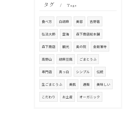
タグ
Tags
食べ方
白胡麻
美容
吉野葛
弘法大師
空海
森下商店総本舗
森下商店
観光
奥の院
金剛峯寺
高野山
胡麻豆腐
ごまとうふ
専門店
真っ白
シンプル
伝統
生ごまとうふ
美肌
通販
美味しい
こだわり
お土産
オーガニック