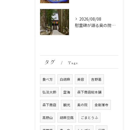
2026/08/08
慰霊碑が語る奥の院の過去：祈りと歴史の中間地点
タグ
Tags
食べ方
白胡麻
美容
吉野葛
弘法大師
空海
森下商店総本舗
森下商店
観光
奥の院
金剛峯寺
高野山
胡麻豆腐
ごまとうふ