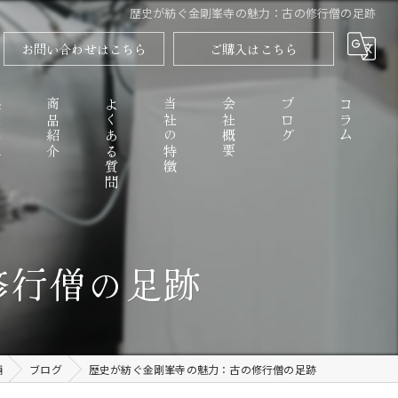
歴史が紡ぐ金剛峯寺の魅力：古の修行僧の足跡
お問い合わせはこちら
ご購入はこちら
程
商品紹介
よくある質問
当社の特徴
会社概要
ブログ
コラム
高野山のごまとうふ
修行僧の足跡
精進料理
なめらか
舗
ブログ
歴史が紡ぐ金剛峯寺の魅力：古の修行僧の足跡
お取り寄せ