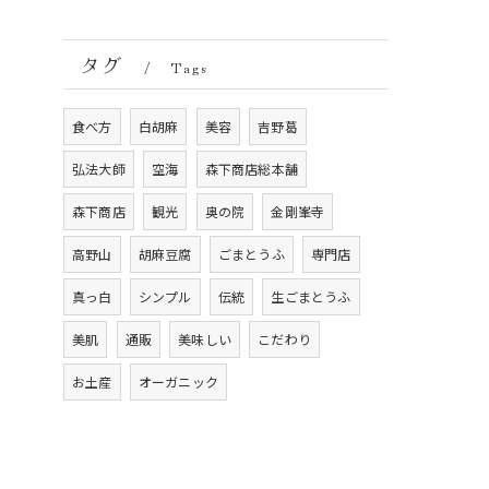
タグ
Tags
食べ方
白胡麻
美容
吉野葛
弘法大師
空海
森下商店総本舗
森下商店
観光
奥の院
金剛峯寺
高野山
胡麻豆腐
ごまとうふ
専門店
真っ白
シンプル
伝統
生ごまとうふ
美肌
通販
美味しい
こだわり
お土産
オーガニック