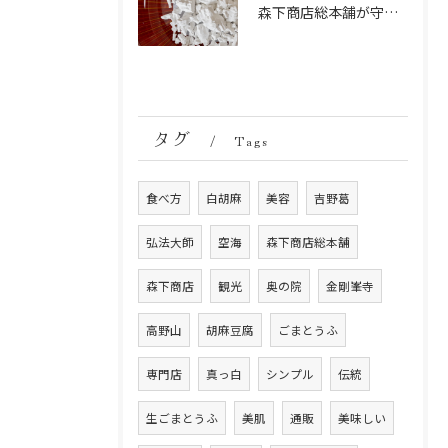
森下商店総本舗が守り続ける伝統の胡麻豆腐に使う吉野葛の純度と効能
タグ
Tags
食べ方
白胡麻
美容
吉野葛
弘法大師
空海
森下商店総本舗
森下商店
観光
奥の院
金剛峯寺
高野山
胡麻豆腐
ごまとうふ
専門店
真っ白
シンプル
伝統
生ごまとうふ
美肌
通販
美味しい