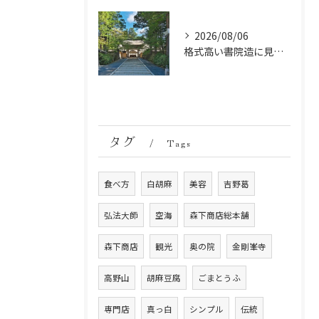
2026/08/06
格式高い書院造に見る金剛峯寺の中世から近世への変遷
タグ
Tags
食べ方
白胡麻
美容
吉野葛
弘法大師
空海
森下商店総本舗
森下商店
観光
奥の院
金剛峯寺
高野山
胡麻豆腐
ごまとうふ
専門店
真っ白
シンプル
伝統