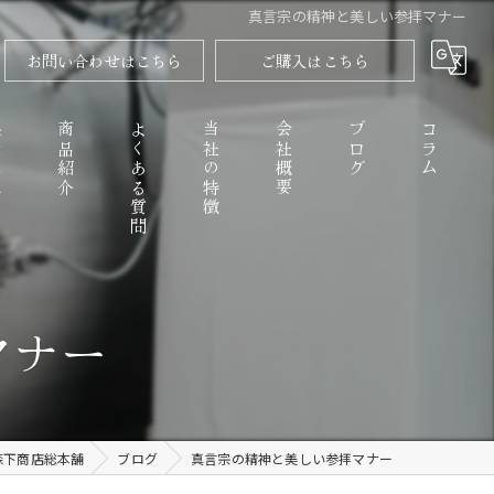
真言宗の精神と美しい参拝マナー
お問い合わせはこちら
ご購入はこちら
程
商品紹介
よくある質問
当社の特徴
会社概要
ブログ
コラム
高野山のごまとうふ
マナー
精進料理
なめらか
森下商店総本舗
ブログ
真言宗の精神と美しい参拝マナー
お取り寄せ