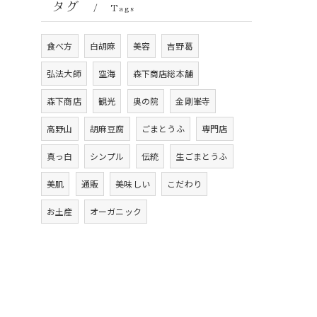
タグ
Tags
食べ方
白胡麻
美容
吉野葛
弘法大師
空海
森下商店総本舗
森下商店
観光
奥の院
金剛峯寺
高野山
胡麻豆腐
ごまとうふ
専門店
真っ白
シンプル
伝統
生ごまとうふ
美肌
通販
美味しい
こだわり
お土産
オーガニック