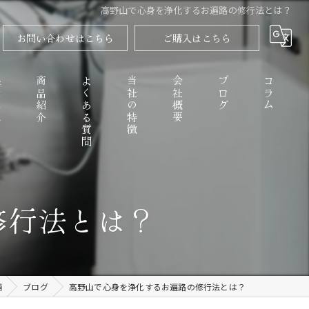
高野山で心身を浄化するお遍路の修行法とは？
お問い合わせはこちら
ご購入はこちら
程
商品紹介
よくある質問
当社の特徴
会社概要
ブログ
コラム
高野山のごまとうふ
修行法とは？
精進料理
なめらか
舗
ブログ
高野山で心身を浄化するお遍路の修行法とは？
お取り寄せ