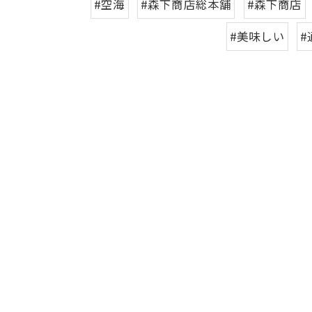
#空海
#森下商店総本舗
#森下商店
#美味しい
#