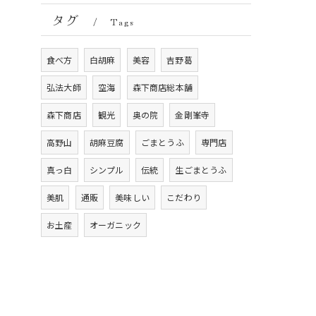
タグ
Tags
食べ方
白胡麻
美容
吉野葛
弘法大師
空海
森下商店総本舗
森下商店
観光
奥の院
金剛峯寺
高野山
胡麻豆腐
ごまとうふ
専門店
真っ白
シンプル
伝統
生ごまとうふ
美肌
通販
美味しい
こだわり
お土産
オーガニック