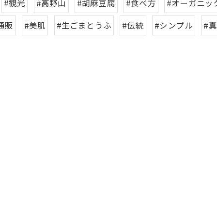
#観光
#高野山
#胡麻豆腐
#食べ方
#オーガニッ
通販
#美肌
#生ごまとうふ
#伝統
#シンプル
#