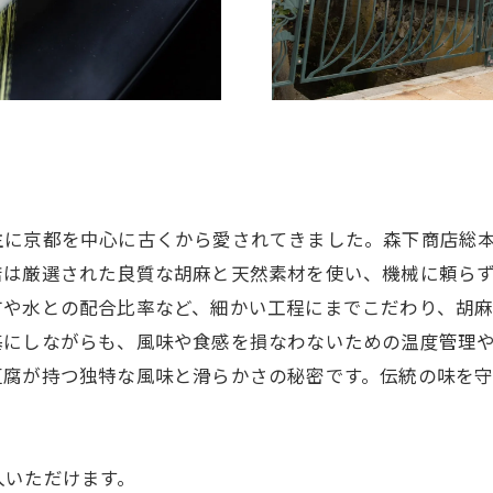
主に京都を中心に古くから愛されてきました。森下商店総
店は厳選された良質な胡麻と天然素材を使い、機械に頼ら
方や水との配合比率など、細かい工程にまでこだわり、胡
基にしながらも、風味や食感を損なわないための温度管理
豆腐が持つ独特な風味と滑らかさの秘密です。伝統の味を
入いただけます。