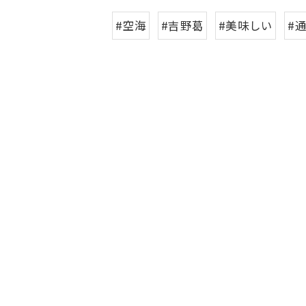
#空海
#吉野葛
#美味しい
#