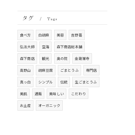
タグ
Tags
食べ方
白胡麻
美容
吉野葛
弘法大師
空海
森下商店総本舗
森下商店
観光
奥の院
金剛峯寺
高野山
胡麻豆腐
ごまとうふ
専門店
真っ白
シンプル
伝統
生ごまとうふ
美肌
通販
美味しい
こだわり
お土産
オーガニック