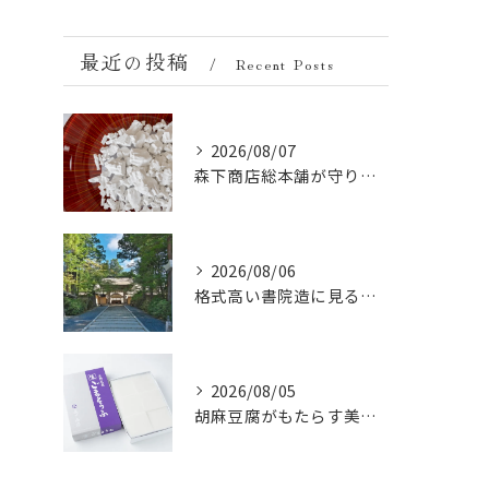
最近の投稿
Recent Posts
2026/08/07
森下商店総本舗が守り続ける伝統の胡麻豆腐に使う吉野葛の純度と効能
2026/08/06
格式高い書院造に見る金剛峯寺の中世から近世への変遷
2026/08/05
胡麻豆腐がもたらす美肌の秘密：ビタミンEと抗酸化成分の力