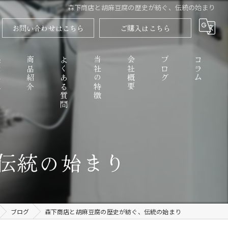
森下商店と胡麻豆腐の歴史が紡ぐ、伝統の始まり
お問い合わせはこちら
ご購入はこちら
程
商品紹介
よくある質問
当社の特徴
会社概要
ブログ
コラム
高野山のごまとうふ
伝統の始まり
精進料理
なめらか
ブログ
森下商店と胡麻豆腐の歴史が紡ぐ、伝統の始まり
お取り寄せ