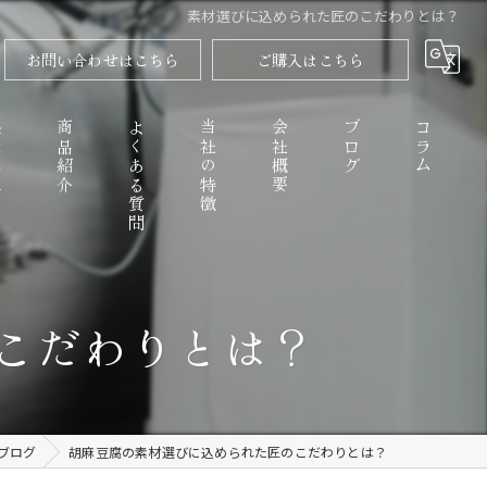
素材選びに込められた匠のこだわりとは？
お問い合わせはこちら
ご購入はこちら
程
商品紹介
よくある質問
当社の特徴
会社概要
ブログ
コラム
高野山のごまとうふ
こだわりとは？
精進料理
なめらか
ブログ
胡麻豆腐の素材選びに込められた匠のこだわりとは？
お取り寄せ