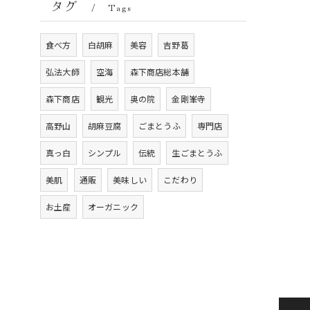
タグ
Tags
食べ方
白胡麻
美容
吉野葛
弘法大師
空海
森下商店総本舗
森下商店
観光
奥の院
金剛峯寺
高野山
胡麻豆腐
ごまとうふ
専門店
真っ白
シンプル
伝統
生ごまとうふ
美肌
通販
美味しい
こだわり
お土産
オーガニック