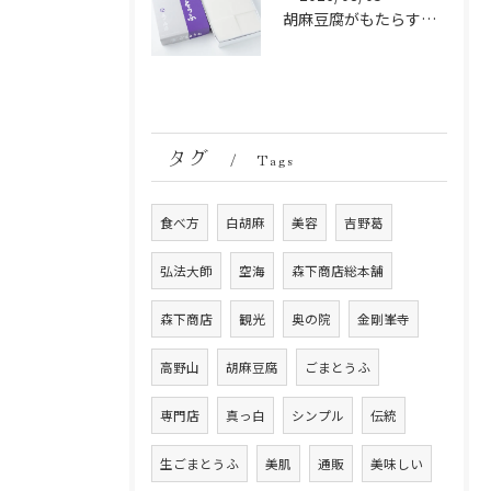
胡麻豆腐がもたらす美肌の秘密：ビタミンEと抗酸化成分の力
タグ
Tags
食べ方
白胡麻
美容
吉野葛
弘法大師
空海
森下商店総本舗
森下商店
観光
奥の院
金剛峯寺
高野山
胡麻豆腐
ごまとうふ
専門店
真っ白
シンプル
伝統
生ごまとうふ
美肌
通販
美味しい