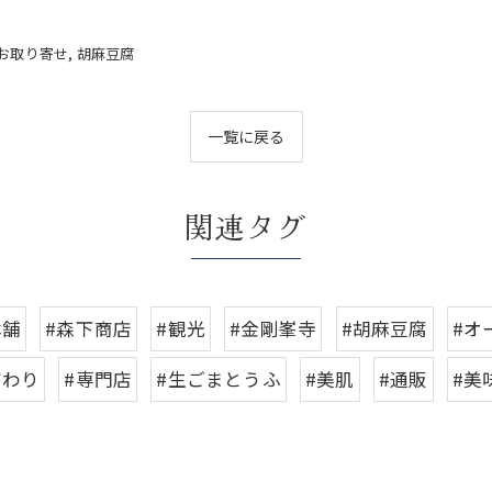
お取り寄せ
胡麻豆腐
一覧に戻る
関連タグ
本舗
#森下商店
#観光
#金剛峯寺
#胡麻豆腐
#オ
だわり
#専門店
#生ごまとうふ
#美肌
#通販
#美