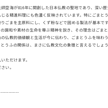
師空海が816年に開創した日本仏教の聖地であり、深い
んじる精進料理にも色濃く反映されています。特にごまと
練りごまを主原料にし、くず粉などで固める製法が基本で
との調和や素材の生命を尊ぶ精神を説き、その理念はごま
山の仏教的価値観と生活が今に伝わり、ごまとうふを味わ
まとうふの関係は、まさに仏教文化の象徴と言えるでしょ
入いただけます。
ださい。
-------------