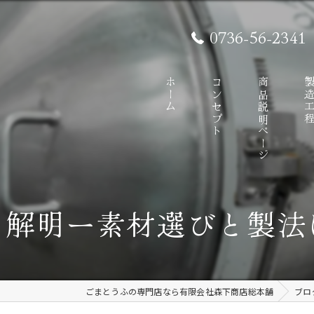
0736-56-2341
ホーム
コンセプト
商品説明ページ
製造工
を解明ー素材選びと製法
ごまとうふの専門店なら有限会社森下商店総本舗
ブロ