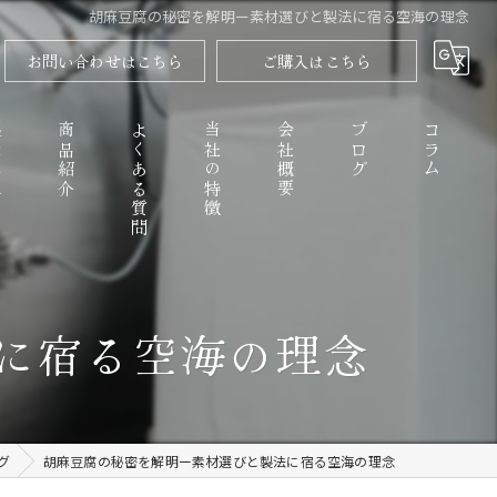
胡麻豆腐の秘密を解明ー素材選びと製法に宿る空海の理念
お問い合わせはこちら
ご購入はこちら
程
商品紹介
よくある質問
当社の特徴
会社概要
ブログ
コラム
高野山のごまとうふ
に宿る空海の理念
精進料理
なめらか
グ
胡麻豆腐の秘密を解明ー素材選びと製法に宿る空海の理念
お取り寄せ