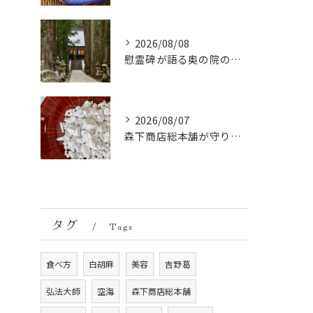
2026/08/08
慰霊碑が語る奥の院の過去：祈りと歴史の中間地点
2026/08/07
森下商店総本舗が守り続ける伝統の胡麻豆腐に使う吉野葛の純度と効能
タグ
Tags
食べ方
白胡麻
美容
吉野葛
弘法大師
空海
森下商店総本舗