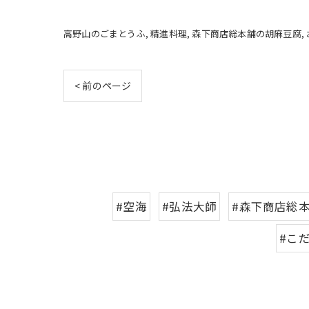
高野山のごまとうふ
精進料理
森下商店総本舗の胡麻豆腐
< 前のページ
#空海
#弘法大師
#森下商店総
#こ