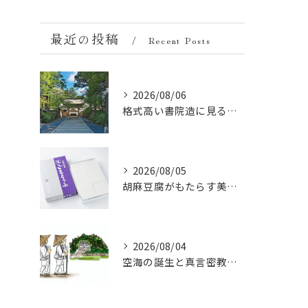
最近の投稿
Recent Posts
2026/08/06
格式高い書院造に見る金剛峯寺の中世から近世への変遷
2026/08/05
胡麻豆腐がもたらす美肌の秘密：ビタミンEと抗酸化成分の力
2026/08/04
空海の誕生と真言密教の始まり：お遍路伝説の起点