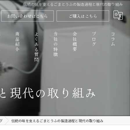
伝統の味を支えるごまとうふの製造過程と現代の取り組み
お問い合わせはこちら
ご購入はこちら
程
商品紹介
よくある質問
当社の特徴
会社概要
ブログ
コラム
高野山のごまとうふ
と現代の取り組み
精進料理
なめらか
グ
伝統の味を支えるごまとうふの製造過程と現代の取り組み
お取り寄せ