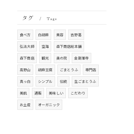
タグ
Tags
食べ方
白胡麻
美容
吉野葛
弘法大師
空海
森下商店総本舗
森下商店
観光
奥の院
金剛峯寺
高野山
胡麻豆腐
ごまとうふ
専門店
真っ白
シンプル
伝統
生ごまとうふ
美肌
通販
美味しい
こだわり
お土産
オーガニック