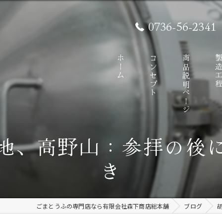
0736-56-2341
ホーム
コンセプト
商品説明ページ
製造工
地、高野山：参拝の後
き
ごまとうふの専門店なら有限会社森下商店総本舗
ブログ