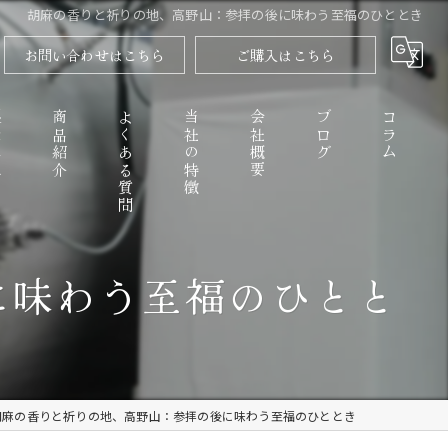
胡麻の香りと祈りの地、高野山：参拝の後に味わう至福のひととき
お問い合わせはこちら
ご購入はこちら
程
商品紹介
よくある質問
当社の特徴
会社概要
ブログ
コラム
に味わう至福のひとと
高野山のごまとうふ
精進料理
なめらか
胡麻の香りと祈りの地、高野山：参拝の後に味わう至福のひととき
お取り寄せ