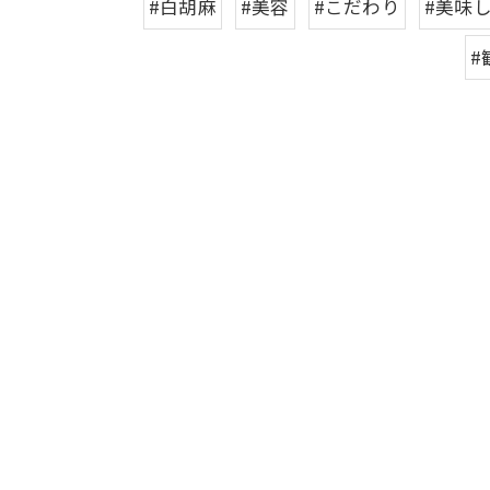
#白胡麻
#美容
#こだわり
#美味
#