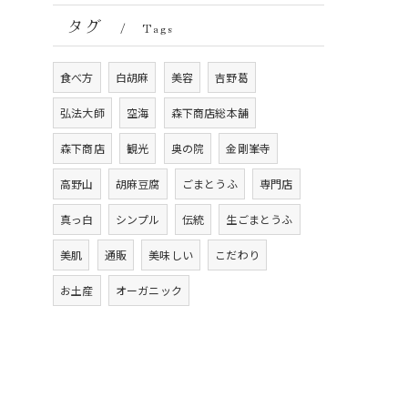
タグ
Tags
食べ方
白胡麻
美容
吉野葛
弘法大師
空海
森下商店総本舗
森下商店
観光
奥の院
金剛峯寺
高野山
胡麻豆腐
ごまとうふ
専門店
真っ白
シンプル
伝統
生ごまとうふ
美肌
通販
美味しい
こだわり
お土産
オーガニック