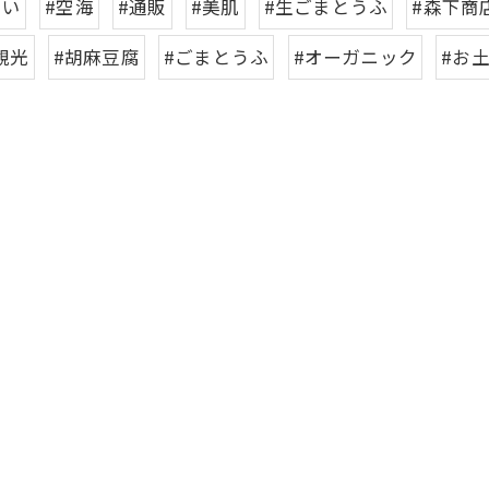
しい
#空海
#通販
#美肌
#生ごまとうふ
#森下商
観光
#胡麻豆腐
#ごまとうふ
#オーガニック
#お