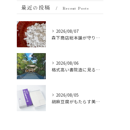
最近の投稿
Recent Posts
2026/08/07
森下商店総本舗が守り続ける伝統の胡麻豆腐に使う吉野葛の純度と効能
2026/08/06
格式高い書院造に見る金剛峯寺の中世から近世への変遷
2026/08/05
胡麻豆腐がもたらす美肌の秘密：ビタミンEと抗酸化成分の力